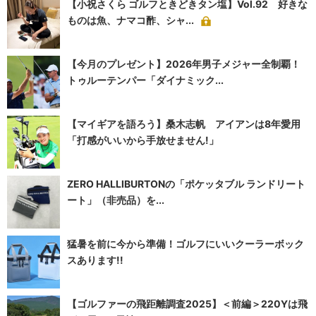
【小祝さくら ゴルフときどきタン塩】Vol.92 好きな
ものは魚、ナマコ酢、シャ...
【今月のプレゼント】2026年男子メジャー全制覇！
トゥルーテンパー「ダイナミック...
【マイギアを語ろう】桑木志帆 アイアンは8年愛用
「打感がいいから手放せません!」
ZERO HALLIBURTONの「ポケッタブル ランドリート
ート」（非売品）を...
猛暑を前に今から準備！ゴルフにいいクーラーボック
スあります!!
【ゴルファーの飛距離調査2025】＜前編＞220Yは飛