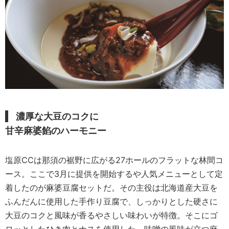
濃厚な大豆のコクに
甘辛麻婆餡のハーモニー
塩原CCは那須の裾野に広がる27ホールのフラットな林間コ
ース。ここで3月に提供を開始するや人気メニューとして定
着したのが麻婆豆腐セットだ。その主役は北海道産大豆を
ふんだんに使用した手作り豆腐で、しっかりとした硬さに
大豆のコクと風味が香るやさしい味わいが特徴。そこにゴ