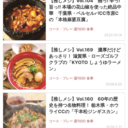
【推しメシ】Vol.104 熱っ! 辛っ!
旨っ!! 本場の花山椒を使った絶品中
華 千葉県・ベルセルバCC市原C
の「本格麻婆豆腐」
コース・プレー 週刊GD 食事
2023.10.14
【推しメシ】Vol.169 濃厚だけど
あっさり！ 滋賀県・ローズゴルフ
クラブの「KYOTO しょうゆラーメ
ン」
コース・プレー 週刊GD 食事
2026.6.20
【推しメシ】Vol.160 60年の歴
史を持つ名物料理！ 栃木県・ホウ
ライCCの「千本松ジンギスカン」
コース・プレー 週刊GD 食事
2026.3.21