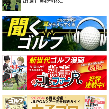
ばし屋!? 男性アマ140...