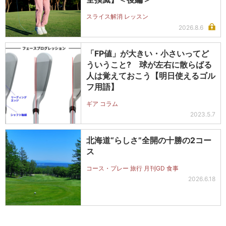
スライス解消 レッスン
2026.8.6
「FP値」が大きい・小さいってど
ういうこと? 球が左右に散らばる
人は覚えておこう【明日使えるゴル
フ用語】
ギア コラム
2023.5.7
北海道“らしさ”全開の十勝の2コー
ス
コース・プレー 旅行 月刊GD 食事
2026.6.18