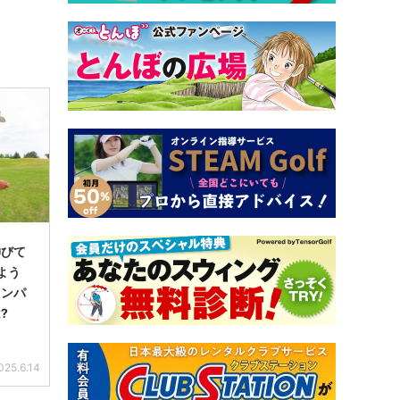
伸びて
よう
インパ
?
025.6.14