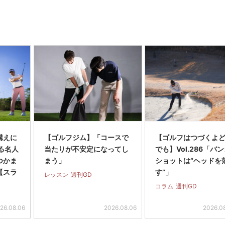
構えに
【ゴルフジム】「コースで
【ゴルフはつづくよ
る名人
当たりが不安定になってし
でも】Vol.286「バ
つかま
まう」
ショットは“ヘッドを
【スラ
す”」
レッスン
週刊GD
コラム
週刊GD
26.08.06
2026.08.06
2026.0