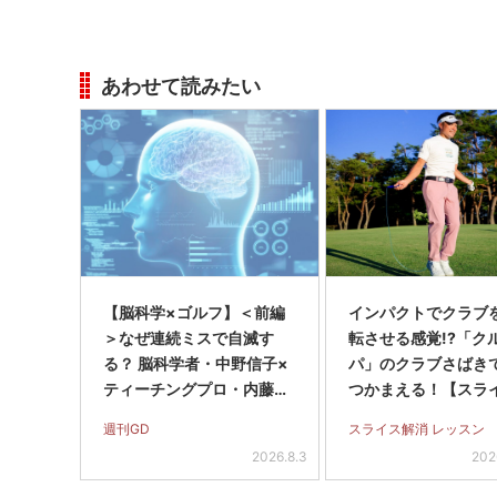
あわせて読みたい
【脳科学×ゴルフ】＜前編
インパクトでクラブ
＞なぜ連続ミスで自滅す
転させる感覚!?「ク
る？ 脳科学者・中野信子×
パ」のクラブさばき
ティーチングプロ・内藤雄
つかまえる！【スラ
士が明かす脳の攻略法
全撲滅】＜後編＞
週刊GD
スライス解消 レッスン
2026.8.3
202