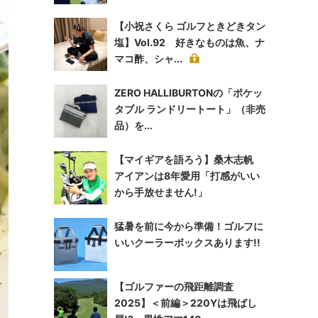
【小祝さくら ゴルフときどきタン
塩】Vol.92 好きなものは魚、ナ
マコ酢、シャ...
ZERO HALLIBURTONの「ポケッ
タブル ランドリートート」（非売
品）を...
【マイギアを語ろう】桑木志帆
アイアンは8年愛用「打感がいい
から手放せません!」
猛暑を前に今から準備！ゴルフに
いいクーラーボックスあります!!
【ゴルファーの飛距離調査
2025】＜前編＞220Yは飛ばし