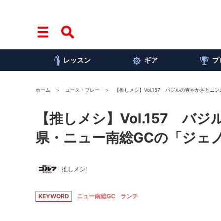
レッスン
ギア
プ
ホーム
コース・プレー
【推しメシ】Vol.157 バジルの爽やかさとニ
【推しメシ】Vol.157 バ
県・ニュー南総GCの「ジェ
推しメシ!
KEYWORD
ニュー南総GC
ランチ