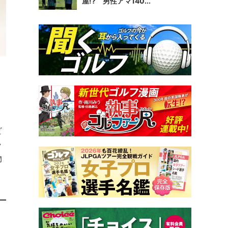
屋!? 男性アマ140...
。
ビ
ラ
物