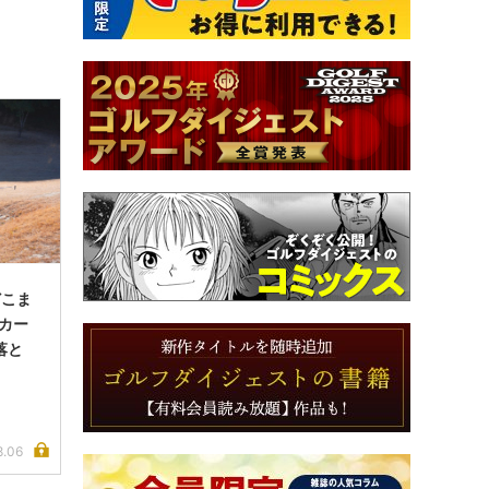
どこま
ンカー
落と
8.06