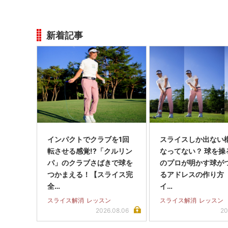
新着記事
インパクトでクラブを1回
スライスしか出ない
転させる感覚!?「クルリン
なってない？ 球を操
パ」のクラブさばきで球を
のプロが明かす球が
つかまえる！【スライス完
るアドレスの作り方
全…
イ…
スライス解消
レッスン
スライス解消
レッスン
2026.08.06
20