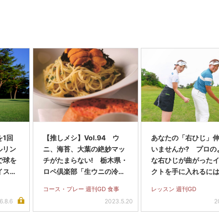
を1回
【推しメシ】Vol.94 ウ
あなたの「右ひじ」
ルリン
ニ、海苔、大葉の絶妙マッ
いませんか? プロの
で球を
チがたまらない! 栃木県・
な右ひじが曲がった
イス完
ロペ倶楽部「生ウニの冷製
クトを手に入れるには
パスタセット」
コース・プレー 週刊GD 食事
レッスン 週刊GD
6.8.6
2023.5.20
2