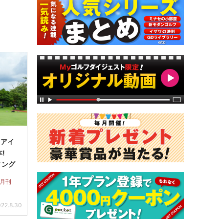
】アイ
本!
ィング
 月刊
22.8.30