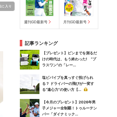
気に入り
週刊GD最新号
月刊GD最新号
記事ランキング
【プレゼント】ピンまでを測るだ
けの時代は、もう終わった! “プ
ラスワン”の「レー...
塩ビパイプを真っすぐ投げられ
る？ ドライバーの飛びが一変す
る“遠心力”の使い方【...
【今月のプレゼント】2026年男
子メジャー全制覇！トゥルーテン
パー「ダイナミック...