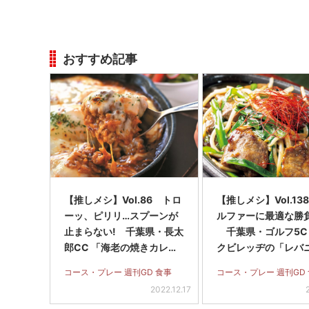
おすすめ記事
【推しメシ】Vol.86 トロ
【推しメシ】Vol.13
ーッ、ピリリ…スプーンが
ルファーに最適な勝負
止まらない! 千葉県・長太
千葉県・ゴルフ5C
郎CC 「海老の焼きカレ
クビレッヂの「レバ
ー」
め」
コース・プレー 週刊GD 食事
コース・プレー 週刊GD
2022.12.17