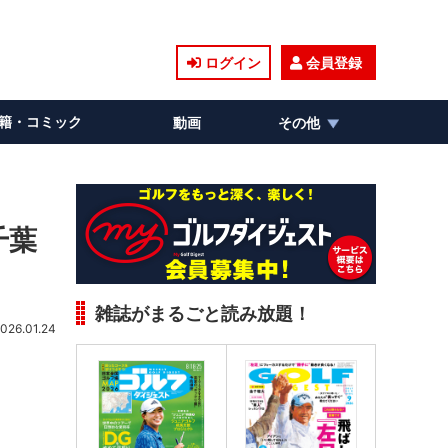
ログイン
会員登録
籍・コミック
動画
その他
千葉
雑誌がまるごと読み放題！
026.01.24