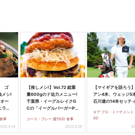
8 ゴ
【推しメシ!】Vol.72 総重
【マイギアを語ろう
メシ!
量600gのド迫力メニュー!
アン4本、ウェッジ5
 オー
千葉県・イーグルレイクG
石川遼の14本セッテ
ニラ炒
Cの「イーグルバーガーPa
ギア プロ・トーナメント
rt9」
GD
 食事
コース・プレー 週刊GD 食事
2025.4.19
2022.5.29
20