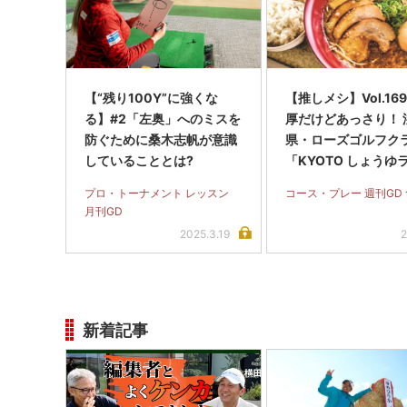
【“残り100Y”に強くな
【推しメシ】Vol.16
る】#2「左奥」へのミスを
厚だけどあっさり！ 
防ぐために桑木志帆が意識
県・ローズゴルフク
していることとは?
「KYOTO しょうゆ
ン」
プロ・トーナメント レッスン
コース・プレー 週刊GD
月刊GD
2025.3.19
2
新着記事