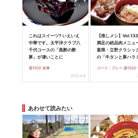
これはスイーツ? いえいえ
【推しメシ】Vol.13
中華です。太平洋クラブ八
満足の絶品肉メニュー
千代コースの「黒酢の酢
葉県・立野クラシッ
豚」が凄いことに
の「牛タンと豚ハラ
ろろ膳」
週刊GD 食事
コース・プレー 週刊GD
2021.4.6
あわせて読みたい