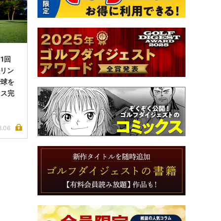
1回
ルリン
で球を
イス完
8.06