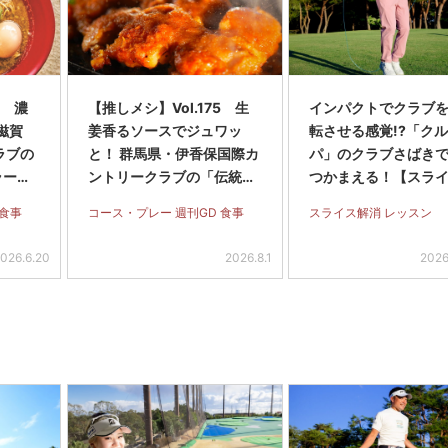
9 濃
【推しメシ】Vol.175 生
インパクトでクラブを
滋賀
姜香るソースでジュワッ
転させる感覚!?「ク
ラブの
と！ 群馬県・伊香保国際カ
パ」のクラブさばき
ラーメ
ントリークラブの「伝統の
つかまえる！【スラ
鶏の鉄板焼き」
全撲滅】＜後編＞
 食事
コース・プレー 週刊GD 食事
スライス解消 レッスン
026.6.20
2026.8.1
2026