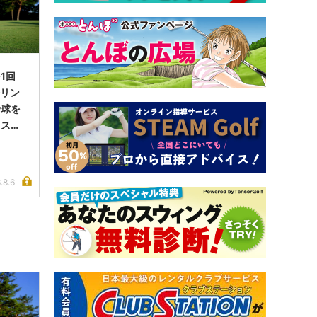
1回
ルリン
で球を
イス完
.8.6