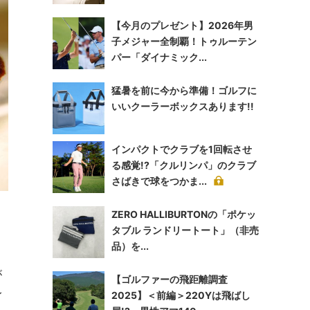
【今月のプレゼント】2026年男
子メジャー全制覇！トゥルーテン
パー「ダイナミック...
猛暑を前に今から準備！ゴルフに
いいクーラーボックスあります!!
インパクトでクラブを1回転させ
る感覚!?「クルリンパ」のクラブ
さばきで球をつかま...
ZERO HALLIBURTONの「ポケッ
タブル ランドリートート」（非売
品）を...
が
【ゴルファーの飛距離調査
レ
2025】＜前編＞220Yは飛ばし