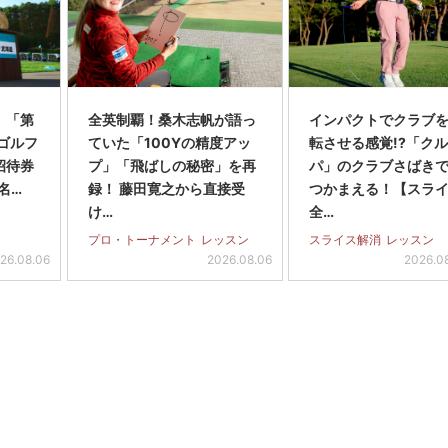
】「第
全英制覇！桑木志帆が語っ
インパクトでクラブを
スゴルフ
ていた「100Yの精度アッ
転させる感覚!?「ク
招待券
プ」「飛ばしの秘密」を再
パ」のクラブさばき
名…
録！ 藤田寛之から直接受
つかまえる！【スラ
け…
全…
プロ・トーナメント
レッスン
スライス解消
レッスン
26.08.06
2026.08.06
2026.0