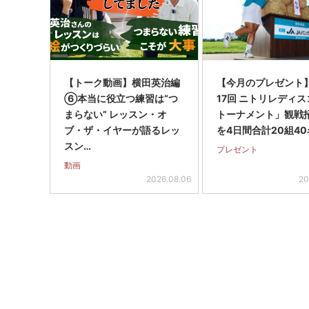
【トーク動画】横田英治編
【今月のプレゼント
⑥本当に役立つ練習は“つ
17回 ニトリレディ
まらない” レッスン・オ
トーナメント」観戦
ブ・ザ・イヤーが語るレッ
を4日間合計20組40
スン…
プレゼント
動画
2026.08.06
20