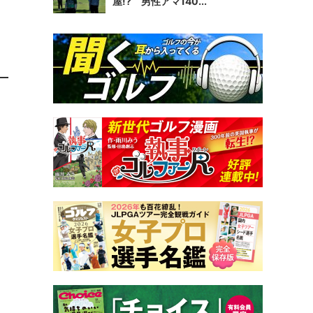
、
屋!? 男性アマ140...