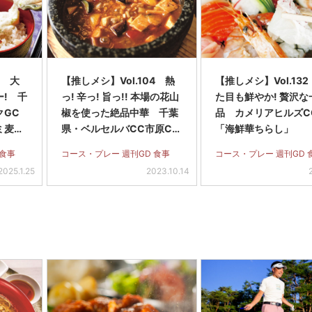
3 大
【推しメシ】Vol.104 熱
【推しメシ】Vol.13
! 千
っ! 辛っ! 旨っ!! 本場の花山
た目も鮮やか! 贅沢な
クGC
椒を使った絶品中華 千葉
品 カメリアヒルズC
ミ麦と
県・ベルセルバCC市原Cの
「海鮮華ちらし」
「本格麻婆豆腐」
 食事
コース・プレー 週刊GD 食事
コース・プレー 週刊GD 
2025.1.25
2023.10.14