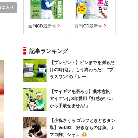
気に入り
週刊GD最新号
月刊GD最新号
記事ランキング
【プレゼント】ピンまでを測るだ
けの時代は、もう終わった! “プ
ラスワン”の「レー...
【マイギアを語ろう】桑木志帆
アイアンは8年愛用「打感がいい
から手放せません!」
【小祝さくら ゴルフときどきタン
塩】Vol.92 好きなものは魚、ナ
マコ酢、シャ...