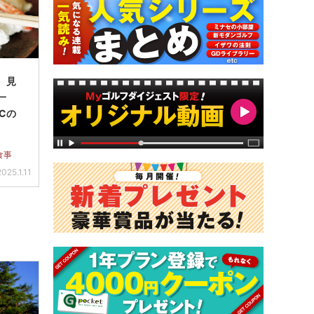
2 見
一
Cの
食事
2025.1.11