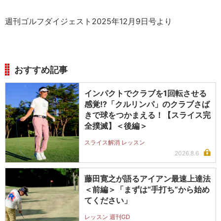
週刊ゴルフダイジェスト2025年12月9日号より
おすすめ記事
インパクトでクラブを1回転させる
感覚!?「クルリンパ」のクラブさば
きで球をつかまえる！【スライス完
全撲滅】＜後編＞
スライス解消 レッスン
2026.8.6
藤田寛之が語るアイアン最速上達法
＜前編＞「まずは“手打ち”から始め
てください」
レッスン 週刊GD