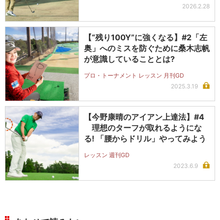
2026.2.28
【“残り100Y”に強くなる】#2「左
奥」へのミスを防ぐために桑木志帆
が意識していることとは?
プロ・トーナメント レッスン 月刊GD
2025.3.19
【今野康晴のアイアン上達法】#4
理想のターフが取れるようにな
る! 「腰からドリル」やってみよう
レッスン 週刊GD
2023.6.9