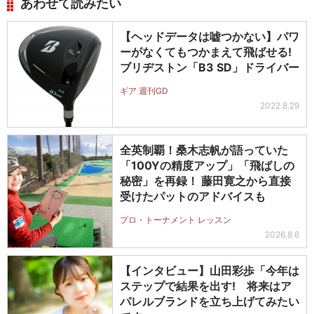
あわせて読みたい
【ヘッドデータは嘘つかない】パワ
ーがなくてもつかまえて飛ばせる!
ブリヂストン「B3 SD」ドライバー
ギア 週刊GD
2022.8.29
全英制覇！桑木志帆が語っていた
「100Yの精度アップ」「飛ばしの
秘密」を再録！ 藤田寛之から直接
受けたパットのアドバイスも
プロ・トーナメント レッスン
2026.8.6
【インタビュー】山田彩歩「今年は
ステップで結果を出す! 将来はア
パレルブランドを立ち上げてみたい