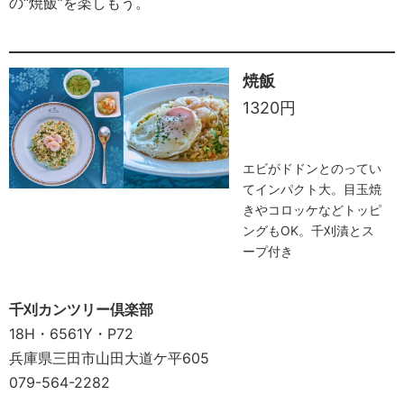
の“焼飯”を楽しもう。
焼飯
1320円
エビがドドンとのってい
てインパクト大。目玉焼
きやコロッケなどトッピ
ングもOK。千刈漬とス
ープ付き
千刈カンツリー倶楽部
18H・6561Y・P72
兵庫県三田市山田大道ケ平605
079-564-2282