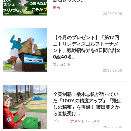
語るレッスン…
動画
2026.08.06
【今月のプレゼント】「第17回
ニトリレディスゴルフトーナメ
ント」観戦招待券を4日間合計2
0組40名…
プレゼント
2026.08.06
全英制覇！桑木志帆が語ってい
た「100Yの精度アップ」「飛ば
しの秘密」を再録！ 藤田寛之か
ら直接受け…
プロ・トーナメント
レッスン
2026.08.06