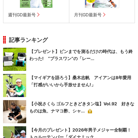
週刊GD最新号
月刊GD最新号
記事ランキング
【プレゼント】ピンまでを測るだけの時代は、もう終
わった! “プラスワン”の「レー...
【マイギアを語ろう】桑木志帆 アイアンは8年愛用
「打感がいいから手放せません!」
【小祝さくら ゴルフときどきタン塩】Vol.92 好きな
ものは魚、ナマコ酢、シャ...
【今月のプレゼント】2026年男子メジャー全制覇！
トゥルーテンパー「ダイナミック...