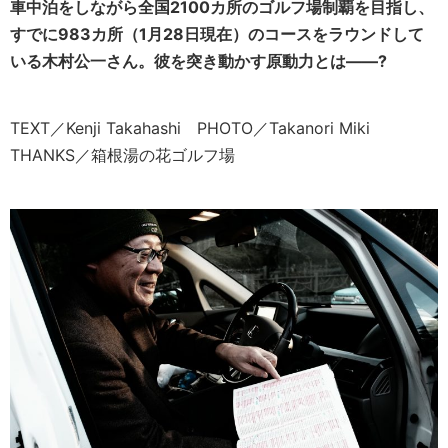
車中泊をしながら全国2100カ所のゴルフ場制覇を目指し、
すでに983カ所（1月28日現在）のコースをラウンドして
いる木村公一さん。彼を突き動かす原動力とは――?
TEXT／Kenji Takahashi PHOTO／Takanori Miki
THANKS／箱根湯の花ゴルフ場