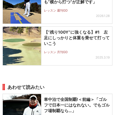
も“横から打つ”が正解です」
レッスン 週刊GD
2026.1.28
【“残り100Y”に強くなる】#1 左
足にしっかりと体重を乗せて打って
いこう
レッスン 月刊GD
2025.3.19
あわせて読みたい
車中泊で全国制覇!＜前編＞「ゴル
フで日本一にはなれない。でもゴル
フ場制覇なら…」