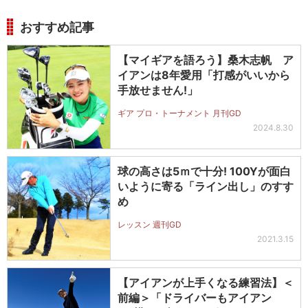
おすすめ記事
【マイギアを語ろう】桑木志帆 ア
イアンは8年愛用「打感がいいから
手放せません!」
ギア プロ・トーナメント 月刊GD
2024.8.30
球の高さは5ｍで十分! 100Yが面白
いように寄る「ライン出し」のすす
め
レッスン 週刊GD
2021.3.15
【アイアンが上手くなる練習法】＜
前編＞「ドライバーもアイアン