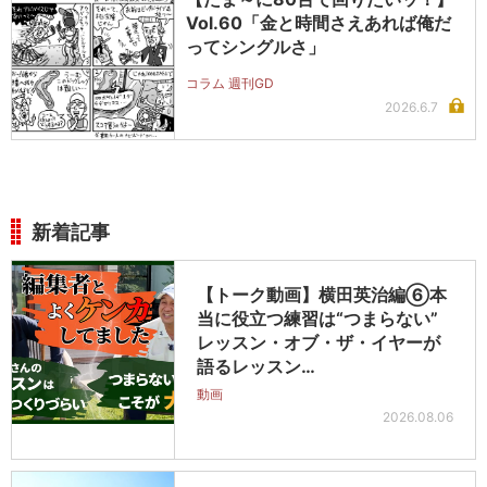
Vol.60「金と時間さえあれば俺だ
ってシングルさ」
コラム 週刊GD
2026.6.7
新着記事
【トーク動画】横田英治編⑥本
当に役立つ練習は“つまらない”
レッスン・オブ・ザ・イヤーが
語るレッスン…
動画
2026.08.06