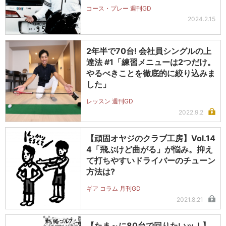
コース・プレー 週刊GD
2024.2.15
2年半で70台! 会社員シングルの上
達法 #1「練習メニューは2つだけ。
やるべきことを徹底的に絞り込みま
した」
レッスン 週刊GD
2022.9.2
【頑固オヤジのクラブ工房】Vol.14
4「飛ぶけど曲がる」が悩み。抑え
て打ちやすいドライバーのチューン
方法は?
ギア コラム 月刊GD
2021.8.21
【たま～に80台で回りたいッ！】