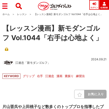
ログイン
会員登録
ホーム
レッスン
【レッスン漫画】新モダンゴルフ Vol.1044「右手は心地よく」
【レッスン漫画】新モダンゴル
フ Vol.1044「右手は心地よく」
2024.09.21
江連忠「新モダンゴルフ」
KEYWORD
グリップ
右手
江連忠
漫画
素振り
練習法
お気に入り
片山晋呉や上田桃子など数多くのトッププロを指導したプ