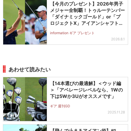
【今月のプレゼント】2026年男子
メジャー全制覇！トゥルーテンパー
「ダイナミックゴールド」or「プ
ロジェクトX」アイアンシャフト
（#5～#PW）＋ICONグリップセ
information ギア プレゼント
ットを抽選で2名に！
2026.8.1
あわせて読みたい
【14本選びの最適解】＜ウッド編
＞「アベレージレベルなら、1Wの
下は5Wか3Uがオススメです」
ギア 週刊GD
2025.11.28
【飛んで止まるアイアン術】#1