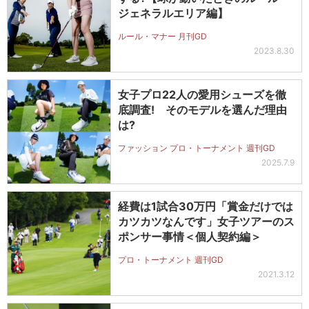
ジェネラルエリア編】
ルール・マナー 月刊GD
2023.8.30
女子プロ22人の愛用シューズを徹
底調査! そのモデルを選んだ理由
は?
ファッション プロ・トーナメント 週刊GD
2025.7.9
経費は1試合30万円「賞金だけでは
カツカツなんです」女子ツアーのス
ポンサー事情＜個人契約編＞
プロ・トーナメント 週刊GD
2021.3.12