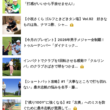
「打感がいいから手放せません!」
【小祝さくら ゴルフときどきタン塩】Vol.92 好きな
ものは魚、ナマコ酢、シャ...
【今月のプレゼント】2026年男子メジャー全制覇！
トゥルーテンパー「ダイナミック...
インパクトでクラブを1回転させる感覚!?「クルリン
パ」のクラブさばきで球をつかま...
【ショートパット攻略】#1「大事なところで打ち切れ
ない」桑木志帆の悩みを名手・藤...
【“残り100Y”に強くなる】#2「左奥」へのミスを防
ぐために桑木志帆が意識して...