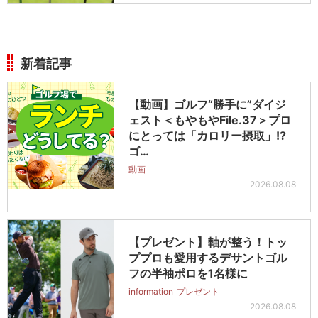
新着記事
【動画】ゴルフ“勝手に”ダイジ
ェスト＜もやもやFile.37＞プロ
にとっては「カロリー摂取」!?
ゴ…
動画
2026.08.08
【プレゼント】軸が整う！トッ
ププロも愛用するデサントゴル
フの半袖ポロを1名様に
information
プレゼント
2026.08.08