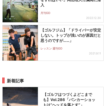
入
月刊GD
2022.12.30
【ゴルフジム】「ドライバーが安定
しない。トップが浅いのが原因だと
思うのですが……」
レッスン 週刊GD
2021.9.11
新着記事
【ゴルフはつづくよどこまで
も】Vol.286「バンカーショッ
トは“ヘッドを落とす”」