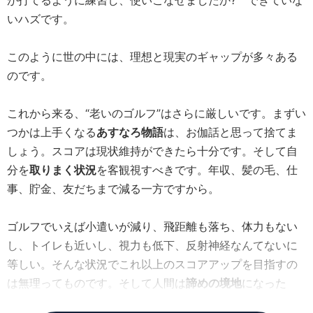
が打てるように練習し、使いこなせましたか? できていな
いハズです。
このように世の中には、理想と現実のギャップが多々ある
のです。
これから来る、“老いのゴルフ”はさらに厳しいです。まずい
つかは上手くなる
あすなろ物語
は、お伽話と思って捨てま
しょう。スコアは現状維持ができたら十分です。そして自
分を
取りまく状況
を客観視すべきです。年収、髪の毛、仕
事、貯金、友だちまで減る一方ですから。
ゴルフでいえば小遣いが減り、飛距離も落ち、体力もない
し、トイレも近いし、視力も低下、反射神経なんてないに
等しい。そんな状況でこれ以上のスコアアップを目指すの
は無理ってものです。そして人間は
諦めの境地
になった
時、初めて一筋の光明が見い出せるのです。