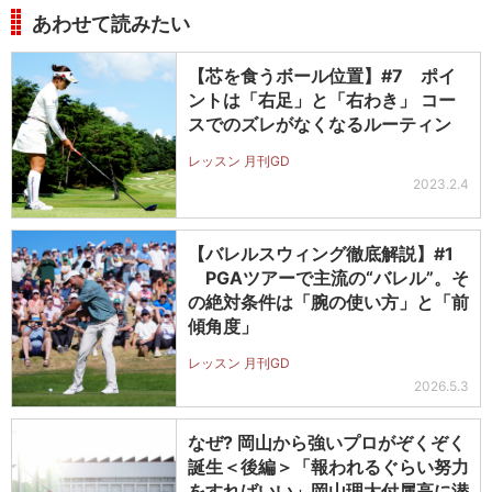
あわせて読みたい
【芯を食うボール位置】#7 ポイ
ントは「右足」と「右わき」 コー
スでのズレがなくなるルーティン
レッスン 月刊GD
2023.2.4
【バレルスウィング徹底解説】#1
PGAツアーで主流の“バレル”。そ
の絶対条件は「腕の使い方」と「前
傾角度」
レッスン 月刊GD
2026.5.3
なぜ? 岡山から強いプロがぞくぞく
誕生＜後編＞「報われるぐらい努力
をすればいい」岡山理大付属高に潜