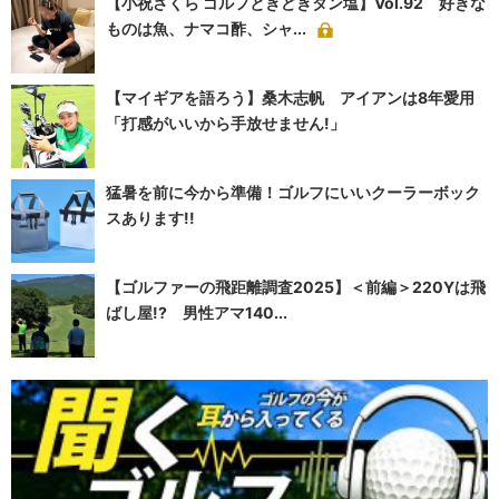
【小祝さくら ゴルフときどきタン塩】Vol.92 好きな
ものは魚、ナマコ酢、シャ...
【マイギアを語ろう】桑木志帆 アイアンは8年愛用
「打感がいいから手放せません!」
猛暑を前に今から準備！ゴルフにいいクーラーボック
スあります!!
【ゴルファーの飛距離調査2025】＜前編＞220Yは飛
ばし屋!? 男性アマ140...