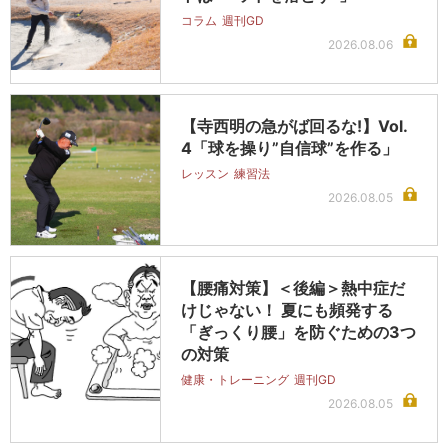
コラム
週刊GD
2026.08.06
【寺西明の急がば回るな!】Vol.
4「球を操り”自信球”を作る」
レッスン
練習法
2026.08.05
【腰痛対策】＜後編＞熱中症だ
けじゃない！ 夏にも頻発する
「ぎっくり腰」を防ぐための3つ
の対策
健康・トレーニング
週刊GD
2026.08.05