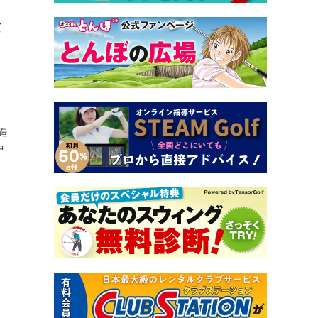
て
造
中