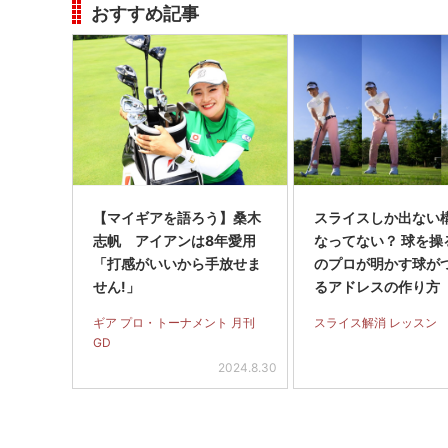
おすすめ記事
【マイギアを語ろう】桑木
スライスしか出ない
志帆 アイアンは8年愛用
なってない？ 球を操
「打感がいいから手放せま
のプロが明かす球が
せん!」
るアドレスの作り方
イス完全撲滅】＜前
ギア プロ・トーナメント 月刊
スライス解消 レッスン
GD
2024.8.30