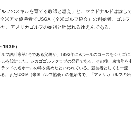
ゴルフのスキルを育てる教師と思え」と、マクドナルドは諭し
回全米アマ優勝者でUSGA（全米ゴルフ協会）の創始者。ゴルフ
った。アメリカゴルフの始祖と呼ばれるゆえんである。
1939）
ルフ設計家第1号である父親が、1892年に9ホールのコースをシカゴに
ールを設計した。シカゴゴルフクラブの発祥である。その後、東海岸を
トランドの名ホールの粋を集めたといわれている。競技者としても一流
ある。またUSGA（米国ゴルフ協会）の創始者で、「アメリカゴルフの始