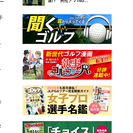
屋!? 男性アマ140...
手
ピ
ー
ト
の
決