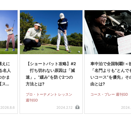
構えに
【ショートパット攻略】#2
車中泊で全国制覇!＜
る名人
打ち切れない原因は「減
「名門よりも“とんで
つかま
速」。“緩み”を防ぐ2つの
いコース”を優先」そ
【スラ
方法とは?
由とは?
編＞
プロ・トーナメント レッスン
コース・プレー 週刊GD
週刊GD
2026.8.6
2024.2.12
2024.