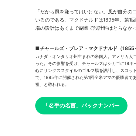
「だから風を嫌ってはいけない。風が自分の
いるのである。マクドナルドは1895年、第1
場の設計はあくまで副業で設計料はとらなか
■チャールズ・ブレア・マクドナルド（1855～
カナダ・オンタリオ州生まれの米国人。アメリカ人ゴ
った。その影響を受け、チャールズはシカゴに18ホ
心にリンクススタイルのゴルフ場を設計し、スコッ
で、1895年に開催された第1回全米アマの優勝者で
祖」と敬われる。
「名手の名言」バックナンバー