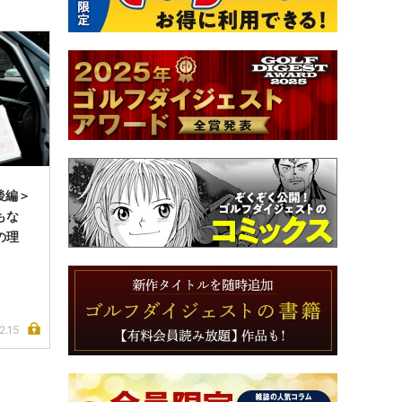
後編＞
もな
の理
2.15