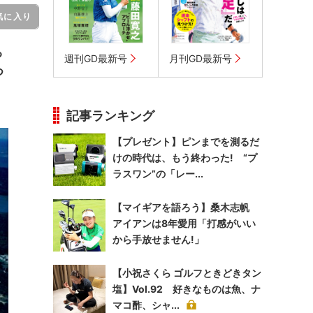
気に入り
る
週刊GD最新号
月刊GD最新号
つ
記事ランキング
【プレゼント】ピンまでを測るだ
けの時代は、もう終わった! “プ
ラスワン”の「レー...
【マイギアを語ろう】桑木志帆
アイアンは8年愛用「打感がいい
から手放せません!」
【小祝さくら ゴルフときどきタン
塩】Vol.92 好きなものは魚、ナ
マコ酢、シャ...