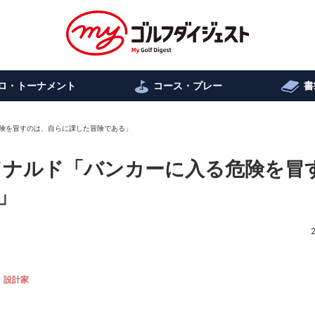
ロ・トーナメント
コース・プレー
書
危険を冒すのは、自らに課した冒険である」
ドナルド「バンカーに入る危険を冒
」
設計家