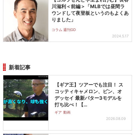
川滋利＜前編＞「MLBでは昼間ラ
ウンドして夜登板というのもよくあ
りました」
コラム 週刊GD
2024.5.17
新着記事
【ギア王】ツアーでも注目！ ス
コッティキャメロン、ピン、オ
デッセイ 最新パター3モデルを
打ち比べ！【…
ギア
動画
2026.08.09