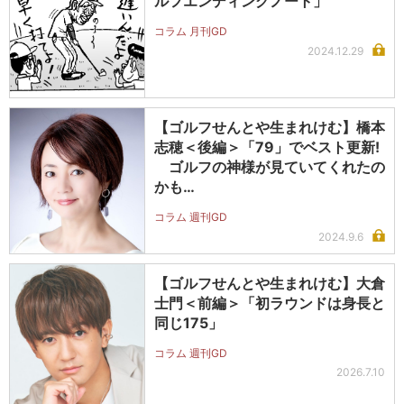
ルフエンディングノート」
コラム 月刊GD
2024.12.29
【ゴルフせんとや生まれけむ】橋本
志穂＜後編＞「79」でベスト更新!
ゴルフの神様が見ていてくれたの
かも…
コラム 週刊GD
2024.9.6
【ゴルフせんとや生まれけむ】大倉
士門＜前編＞「初ラウンドは身長と
同じ175」
コラム 週刊GD
2026.7.10