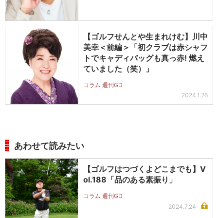
【ゴルフせんとや生まれけむ】川中
美幸＜前編＞「初クラブは赤シャフ
トでキャディバッグも真っ赤! 燃え
ていました（笑）」
コラム 週刊GD
2024.1.26
あわせて読みたい
【ゴルフはつづくよどこまでも】V
ol.188「品のある素振り」
コラム 週刊GD
2024.7.24