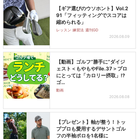
【ギア選びのウソホント】Vol.2
91「フィッティングでスコアは
縮められる」
レッスン
練習法
週刊GD
2026.08.09
【動画】ゴルフ“勝手に”ダイジ
ェスト＜もやもやFile.37＞プロ
にとっては「カロリー摂取」!?
ゴ…
動画
2026.08.08
【プレゼント】軸が整う！トッ
ププロも愛用するデサントゴル
フの半袖ポロを1名様に