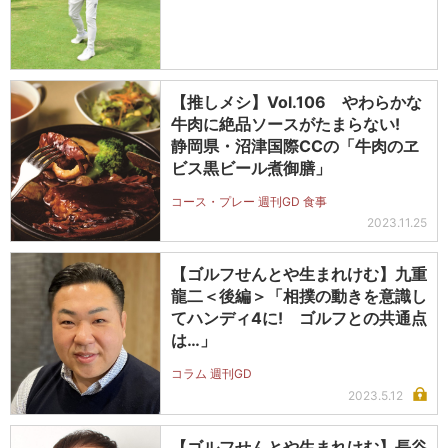
【推しメシ】Vol.106 やわらかな
牛肉に絶品ソースがたまらない!
静岡県・沼津国際CCの「牛肉のヱ
ビス黒ビール煮御膳」
コース・プレー 週刊GD 食事
2023.11.25
【ゴルフせんとや生まれけむ】九重
龍二＜後編＞「相撲の動きを意識し
てハンディ4に! ゴルフとの共通点
は…」
コラム 週刊GD
2023.5.12
【ゴルフせんとや生まれけむ】長谷