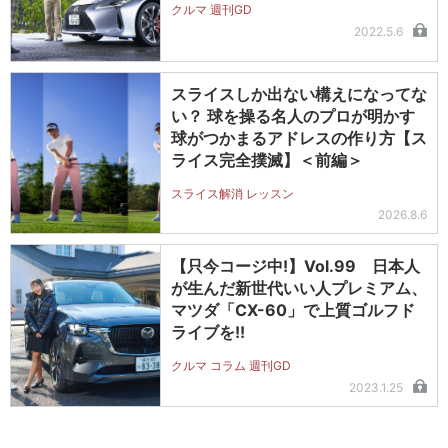
クルマ 週刊GD
2022.5.6
スライスしか出ない構えになってな
い？ 球を操る名人のプロが明かす
球がつかまるアドレスの作り方【ス
ライス完全撲滅】＜前編＞
スライス解消 レッスン
2026.8.6
【只今コージ中!】Vol.99 日本人
が生んだ新世代いい人プレミアム、
マツダ「CX-60」で上質ゴルフド
ライブを!!
クルマ コラム 週刊GD
2023.1.25