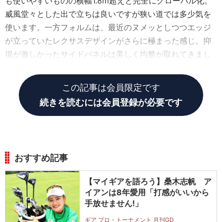
も使いやすいものの横幅1.8m超えと完全にグローバル化。
威風堂々とした出で立ちは良いですが狭い道では多少気を
使います。一方フォルムは、最近のヌメッとしつつエッジ
が立っていたレクサスデザインがさらに極まった感じ。抑
揚が激しかったサイドパネルは美しく均整が取れてきまし
た。
この記事は会員限定です
続きを読むには会員登録が必要です
おすすめ記事
【マイギアを語ろう】桑木志帆 ア
イアンは8年愛用「打感がいいから
手放せません!」
ギア プロ・トーナメント 月刊GD