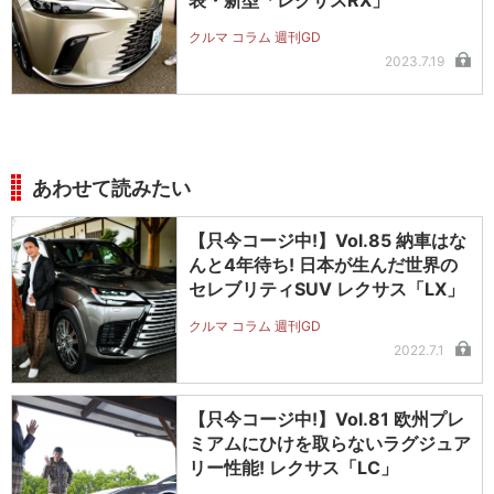
表・新型「レクサスRX」
クルマ コラム 週刊GD
2023.7.19
あわせて読みたい
【只今コージ中!】Vol.85 納車はな
んと4年待ち! 日本が生んだ世界の
セレブリティSUV レクサス「LX」
クルマ コラム 週刊GD
2022.7.1
【只今コージ中!】Vol.81 欧州プレ
ミアムにひけを取らないラグジュア
リー性能! レクサス「LC」