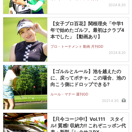
2024.8.30
【女子プロ百花】関根理央「中学1
年で始めたゴルフ。最初はクラブ4
本でした」【動画あり】
プロ・トーナメント 動画 月刊GD
2024.8.20
【ゴルルとルール】池を越えたの
に、戻ってポチャ。この場合、池の
向こう側にドロップできる?
ルール・マナー 週刊GD
2021.4.30
【只今コージ中!】Vol.111 スタイ
ル! 質感! 収納力!! これぞニッポン代