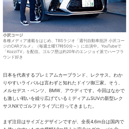
小沢コージ
各種メディア連載をはじめ、TBSラジオ「週刊自動車批評 小沢コー
ジのCARグルメ」（毎週土曜17時50分～）に出演中。YouTubeで
「KozziTV」を配信。ゴルフ歴は約20年のエンジョイ派でハーフラ
ウンド好き
日本を代表するプレミアムカーブランド、レクサス。わか
りやすいライバルは言わずと知れたドイツ御三家。そう、
メルセデス・ベンツ、BMW、アウディです。今回はなかで
も激しい戦いを繰り広げているミディアムSUVの新型レク
サスNXでゴルフドライブに行ってきました。
まず注目はサイズとデザインですが、全長4.6m台は国内で