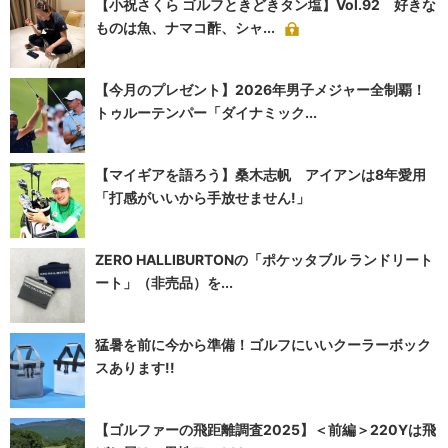
【小祝さくら ゴルフときどきタン塩】Vol.92 好きな
ものは魚、ナマコ酢、シャ...
【今月のプレゼント】2026年男子メジャー全制覇！
トゥルーテンパー「ダイナミック...
【マイギアを語ろう】桑木志帆 アイアンは8年愛用
「打感がいいから手放せません!」
ZERO HALLIBURTONの「ポケッタブル ランドリート
ート」（非売品）を...
猛暑を前に今から準備！ゴルフにいいクーラーボック
スあります!!
【ゴルファーの飛距離調査2025】＜前編＞220Yは飛