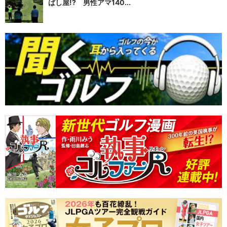
ばし屋!? 男性アマ140...