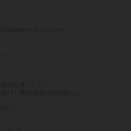
廊下は私が拭いておくからッ!!」
事。
。
ド真ん中に座っていた。
で過すが、廊下の昼寝は気持ち良かった。
が叫んだ。