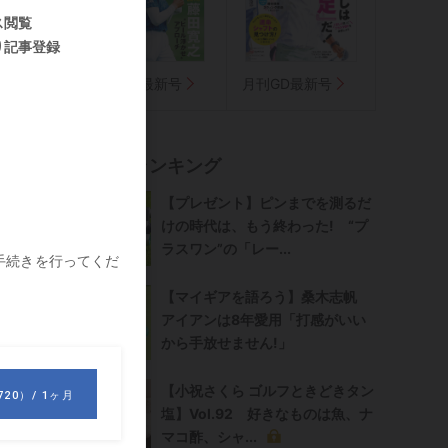
点
週刊GD最新号
月刊GD最新号
記事ランキング
【プレゼント】ピンまでを測るだ
けの時代は、もう終わった! “プ
ラスワン”の「レー...
【マイギアを語ろう】桑木志帆
アイアンは8年愛用「打感がいい
から手放せません!」
【小祝さくら ゴルフときどきタン
塩】Vol.92 好きなものは魚、ナ
マコ酢、シャ...