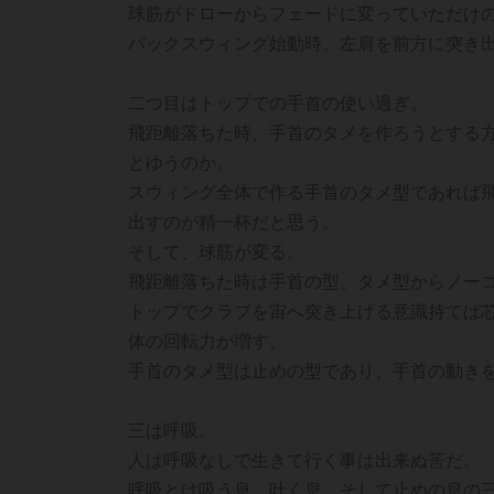
球筋がドローからフェードに変っていただけ
バックスウィング始動時、左肩を前方に突き
二つ目はトップでの手首の使い過ぎ。
飛距離落ちた時、手首のタメを作ろうとする
とゆうのか。
スウィング全体で作る手首のタメ型であれば
出すのが精一杯だと思う。
そして、球筋が変る。
飛距離落ちた時は手首の型、タメ型からノー
トップでクラブを宙へ突き上げる意識持てば
体の回転力が増す。
手首のタメ型は止めの型であり、手首の動き
三は呼吸。
人は呼吸なしで生きて行く事は出来ぬ筈だ。
呼吸とは吸う息、吐く息、そして止めの息の