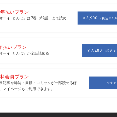
のは
の日々が続く。
た。
る。
。
なかった。
廊下、トイレ、風呂場は暑い。