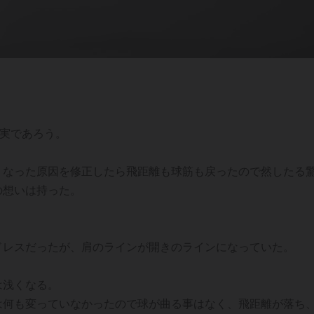
事実であろう。
くなった原因を修正したら飛距離も球筋も戻ったので然したる
の想いは持った。
ドレスだったが、肩のラインが開きのラインになっていた。
は浅くなる。
は何も変っていなかったので球が曲る事はなく、飛距離が落ち