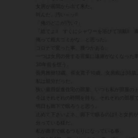
女房が居間から出て来た。
叫んだ。汚い～ッ!!
「俺のどこが汚い?」
「総てよ!! すぐにシャワーを浴びて頂戴!! 
俺って粗大ゴミかな、と思った。
コロナで変った事、幾つかある。
一つは女房の発する言葉に遠慮がなくなった
30年前を想う。
長男雅樹13歳、長女寛子10歳。女房殿は38歳
私は親分だった。
狭い雇用促進住宅の部屋、いつも私が部屋の
今はそれぞれの時間を持ち、それぞれの部屋
明日も廊下で眠ろうと思う。
止めて下さいよネ、廊下で眠るのは!! と女房
分っている様だ。
私が廊下で眠るつもりになっている事。