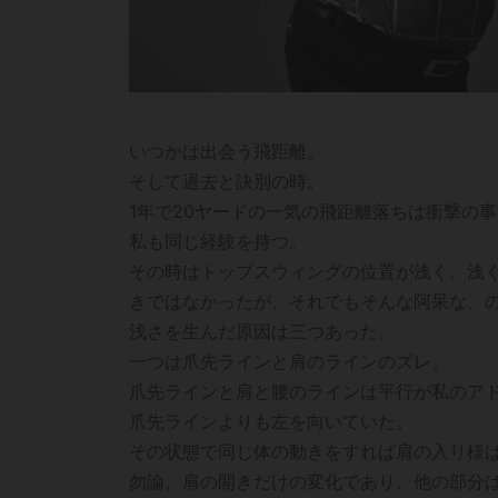
いつかは出会う飛距離。
そして過去と訣別の時。
1年で20ヤードの一気の飛距離落ちは衝撃の
私も同じ経験を持つ。
その時はトップスウィングの位置が浅く、浅
きではなかったが、それでもそんな阿呆な、
浅さを生んだ原因は三つあった。
一つは爪先ラインと肩のラインのズレ。
爪先ラインと肩と腰のラインは平行が私のア
爪先ラインよりも左を向いていた。
その状態で同じ体の動きをすれば肩の入り様
勿論、肩の開きだけの変化であり、他の部分