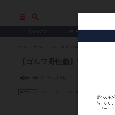
レッスン
ギア
プ
ホーム
週刊GD
【ゴルフ野性塾】Vol.1699 「止めの息はスピードを生
【ゴルフ野性塾】Vol.169
坂田信弘「ゴルフ野性塾」
KEYWORD
タメ
ドライバー
呼吸
坂田信弘
飛距離アップ