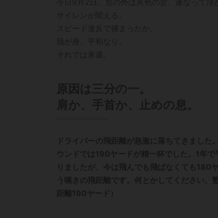
今日9月2日。窓の外は灰色の雲、連なって浮
サイレンが聞える。
スピード違反で捕まったか。
我が身、平和なり。
それでは来週。
原因は三分の一。
肩か、手首か、止めの息。
ドライバーの飛距離が急激に落ちてきました。
ウンドでは190ヤードが精一杯でした。1年で
りましたが、今は飛んでも飛ばなくても180
う嘆きの飛距離です。何とかしてください、塾
距離190ヤード）