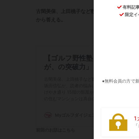
古閑美保、上田桃子など数多くの名選手を輩
から答える。
前回のお話はこちら