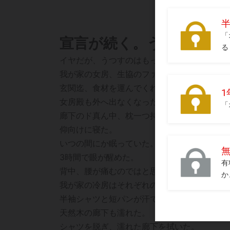
宣言が続く。うつされる
イヤだが、うつすのはもっとイヤだから籠り
我が家の女房、生協のファンになってしまっ
玄関迄、食材を運んでくれる便利な出前であ
女房殿も外へ出なくなった。
廊下のド真ん中、枕一つ持って寝っ転がった
仰向けに寝た。
いつの間にか眠っていた。
3時間で眼が醒めた。
背中、腰が痛むのではと思ったがどこも痛く
我が家の冷房はそれぞれの部屋だけであり、
半袖シャツと短パンが汗で濡れていた。
天然木の廊下も濡れた。
シャツを脱ぎ、濡れた廊下を拭いた。