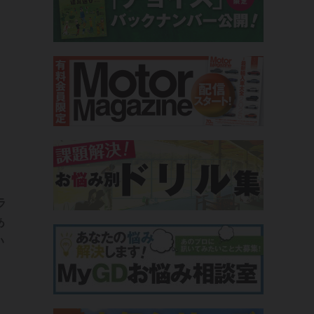
ラ
あ
い