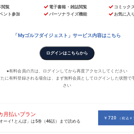
出してきた坂田塾・塾長の坂田信弘が、読者の悩みに独自の視