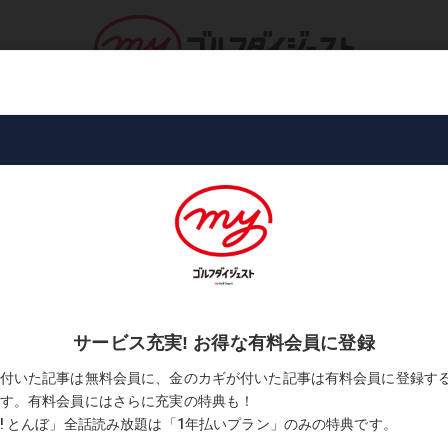
ロ・トーナメント
コース・プレー
書
む。」
9 「止めの息はスピードを生む。」
2
お