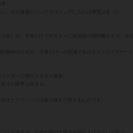
の事。
出し、その直後にバックスウィングに入れば球質は戻った。
方は多いが、手首だけで作るタメに如何程の飛距離出す力、あ
飛距離伸ばせるが、手首だけへの意識で生れるタメだと3ヤード
コック型へと移行させるが最善。
芯捉えの確率は高まる。
を抑えたスウィングは振り抜きの型を生むのです。
三つより成るが、止めの息の大切さを知る人は少ないと思う。