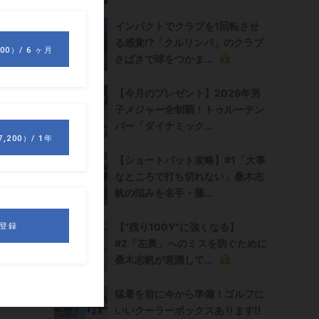
インパクトでクラブを1回転させ
る感覚!?「クルリンパ」のクラブ
さばきで球をつかま...
【今月のプレゼント】2026年男
子メジャー全制覇！トゥルーテン
パー「ダイナミック...
【ショートパット攻略】#1「大事
なところで打ち切れない」桑木志
帆の悩みを名手・藤...
【“残り100Y”に強くなる】
#2「左奥」へのミスを防ぐために
桑木志帆が意識して...
猛暑を前に今から準備！ゴルフに
いいクーラーボックスあります!!