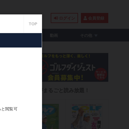
ログイン
会員登録
籍・コミック
動画
その他
021.09.07
雑誌がまるごと読み放題！
気に入り