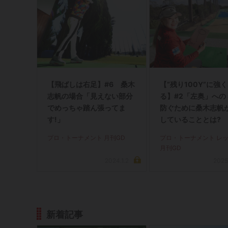
【飛ばしは右足】#6 桑木
【“残り100Y”に強
志帆の場合「見えない部分
る】#2「左奥」への
でめっちゃ踏ん張ってま
防ぐために桑木志帆
す!」
していることとは?
プロ・トーナメント 月刊GD
プロ・トーナメント レ
月刊GD
2024.1.2
2025
新着記事