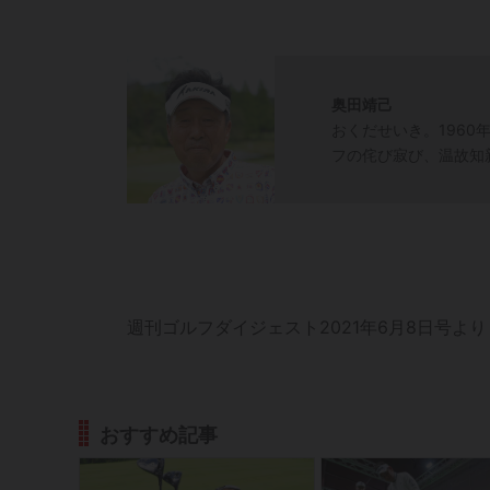
奥田靖己
おくだせいき。1960
フの侘び寂び、温故知
週刊ゴルフダイジェスト2021年6月8日号より
おすすめ記事