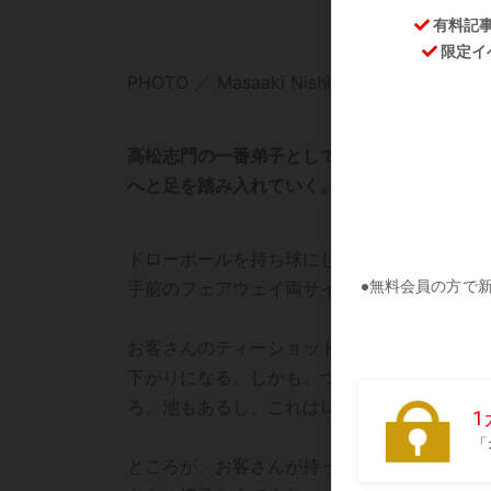
PHOTO ／ Masaaki Nishimoto
高松志門の一番弟子として、感性を重んじる
へと足を踏み入れていく。
ドローボールを持ち球にしているお客さんと
手前のフェアウェイ両サイドは右も左も池と
お客さんのティーショットはまあまあやった
下がりになる。しかも、つま先下がりにもな
ろ。池もあるし、これはレイアップしかない
ところが、お客さんが持っているクラブはク