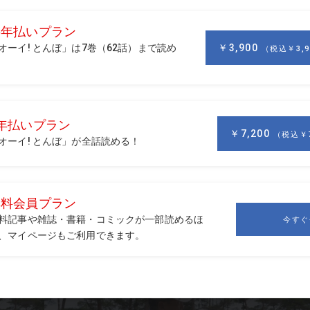
は真ん中にして、ハンドファーストで構えてます。フック打ち
たら、案の定、ド右のプッシュアウト。でも少しフックしてセ
と。「つま先下がりで左足下がりですやろ」と、まずはライの
変えましょう。インに引かんと、真っすぐめに上げて、思い切
た。