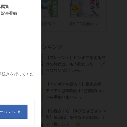
気に入り
週刊GD最新号
月刊GD最新号
界
記事ランキング
【プレゼント】ピンまでを測るだ
けの時代は、もう終わった! “プ
ラスワン”の「レー...
【マイギアを語ろう】桑木志帆
足
アイアンは8年愛用「打感がいい
から手放せません!」
【小祝さくら ゴルフときどきタン
塩】Vol.92 好きなものは魚、ナ
さ
マコ酢、シャ...