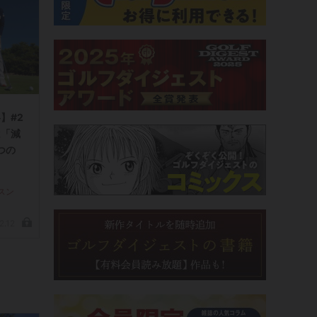
】#2
「減
つの
スン
2.12