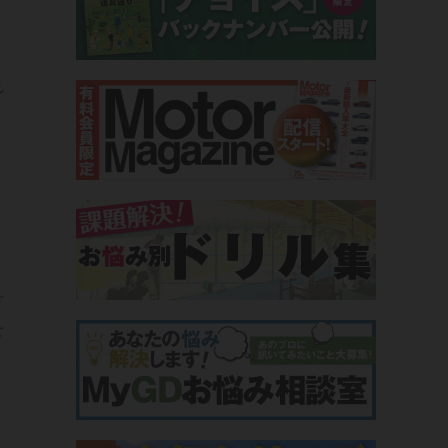
れ
、
打
せ