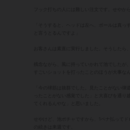
フック打ちの人には難しい注文です。せやか
「そうすると、ヘッドは左へ、ボールは真っ
と言うとるんですよ」
お客さんは素直に実行しました。そうしたら、
残念ながら、風に持っていかれて池でしたが
すごいショットを打ったことのほうが大事な
「今の球筋は抜群でした。見たことがない弾
ったことがない感覚でした」と大喜びを通り
てくれるんやな」と思いました。
せやけど、池ポチャですから、1ペナ払ってド
の続きは来週です。