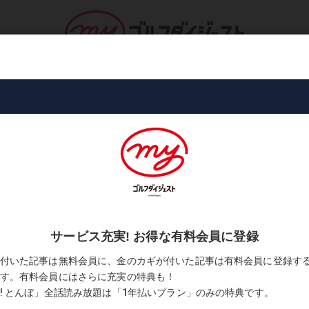
ロ・トーナメント
コース・プレー
書
フを蘇らせてくれる」
】Vol.34「ライがゴルフを蘇ら