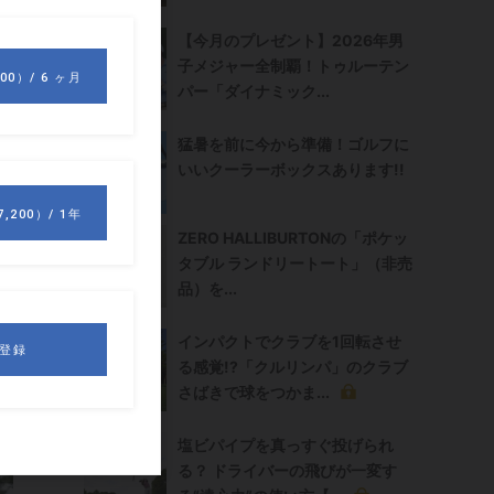
【今月のプレゼント】2026年男
の
子メジャー全制覇！トゥルーテン
パー「ダイナミック...
ー
猛暑を前に今から準備！ゴルフに
いいクーラーボックスあります!!
ZERO HALLIBURTONの「ポケッ
確
タブル ランドリートート」（非売
り
品）を...
インパクトでクラブを1回転させ
る感覚!?「クルリンパ」のクラブ
さばきで球をつかま...
塩ビパイプを真っすぐ投げられ
る？ ドライバーの飛びが一変す