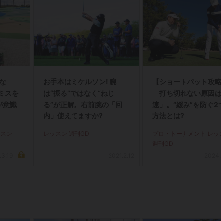
くな
お手本はミケルソン! 腕
【ショートパット攻略
ミスを
は“振る”ではなく“ねじ
打ち切れない原因は
が意識
る”が正解。右前腕の「回
速」。“緩み”を防ぐ2
内」使えてますか?
方法とは?
ッスン
レッスン 週刊GD
プロ・トーナメント レッ
週刊GD
.3.19
2021.2.12
2024.