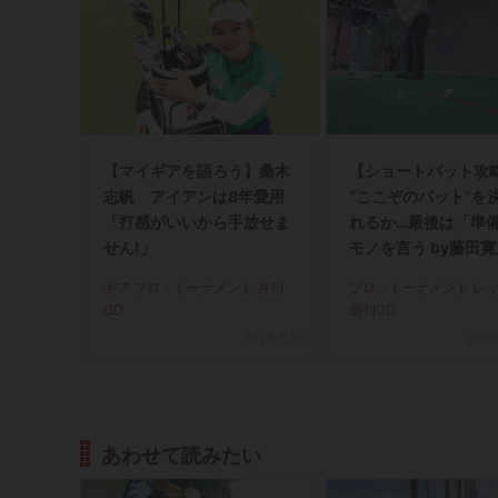
【マイギアを語ろう】桑木
【ショートパット攻略
志帆 アイアンは8年愛用
“ここぞのパット”を
「打感がいいから手放せま
れるか…最後は「準
せん!」
モノを言う by藤田
ギア プロ・トーナメント 月刊
プロ・トーナメント レ
GD
週刊GD
2024.8.30
2024
あわせて読みたい