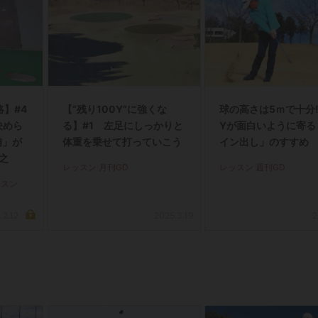
】#4
【“残り100Y”に強くな
球の高さは5ｍで十分! 
決めら
る】#1 左足にしっかりと
Yが面白いように寄る
備」が
体重を乗せて打っていこう
イン出し」のすすめ
寛之
レッスン 月刊GD
レッスン 週刊GD
ッスン
.2.12
2025.3.19
2