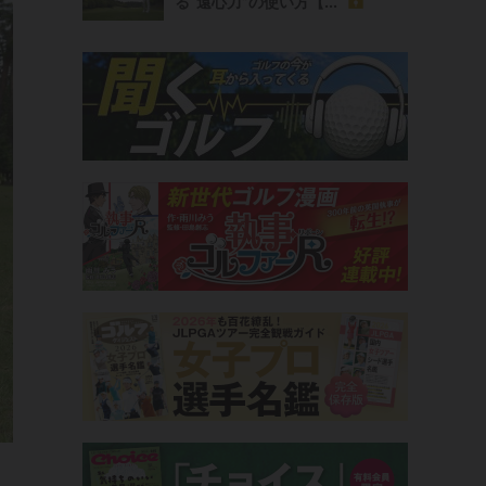
る“遠心力”の使い方【...