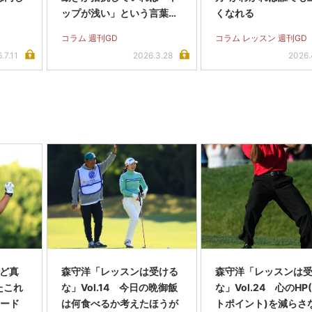
ップが浅い」という言葉は
くなれる
存在しない
コラム 週刊GD
コラム レッスン 週刊GD
.7.11
2026.3.28
2026.
Gど真
森守洋「レッスンは受ける
森守洋「レッスンは
ったこれ
な」Vol.14 今日の晩御飯
な」Vol.24 心のHP
ェード
は何食べるか考えたほうが
トポイント)を減らさ