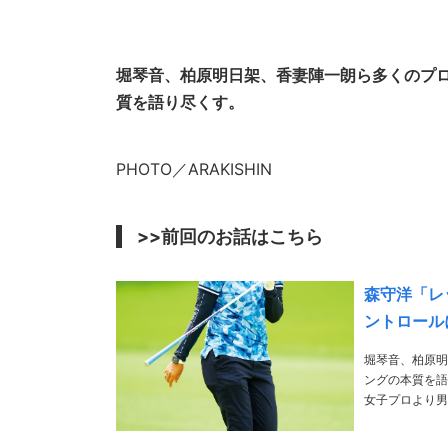
堀琴音、柏原明日架、香妻陣一朗ら多くのプ
質を語り尽くす。
PHOTO／ARAKISHIN
>>前回のお話はこちら
森守洋「レ
ントロール
堀琴音、柏原明
ングの本質を語り尽くす。 PHOTO／ARAKISHIN >>前
女子プロより男子プロ
で23歳の細……