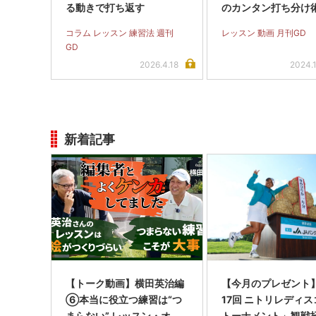
る動きで打ち返す
のカンタン打ち分け
画あり】
コラム レッスン 練習法 週刊
レッスン 動画 月刊GD
GD
2026.4.18
2024.
新着記事
【トーク動画】横田英治編
【今月のプレゼント
⑥本当に役立つ練習は“つ
17回 ニトリレディ
まらない” レッスン・オ
トーナメント」観戦