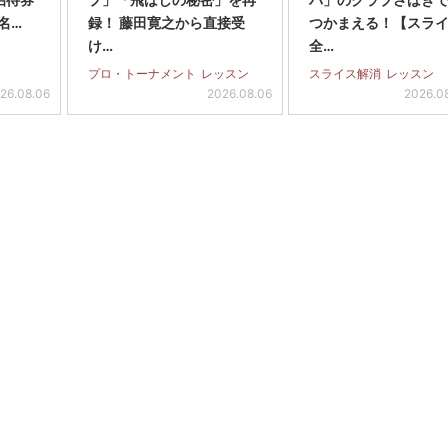
名…
録！ 藤田寛之から直接受
つかまえる！【スラ
け…
全…
プロ・トーナメント
レッスン
スライス解消
レッスン
26.08.06
2026.08.06
2026.0