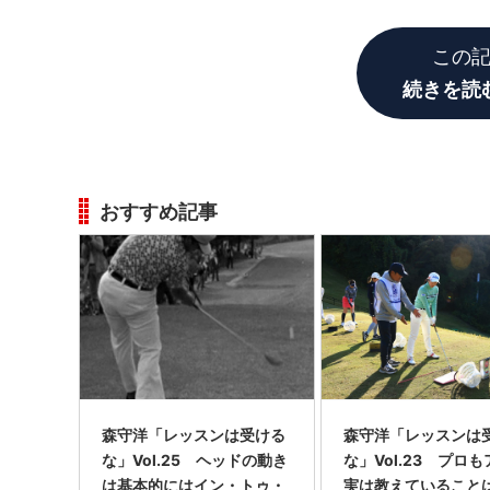
ールの後ろ側と答えます。
この
続きを読
おすすめ記事
森守洋「レッスンは受ける
森守洋「レッスンは
な」Vol.25 ヘッドの動き
な」Vol.23 プロ
は基本的にはイン・トゥ・
実は教えていること