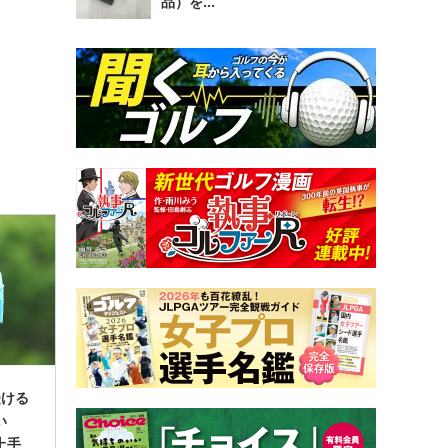
品）を...
受ける
い
上手