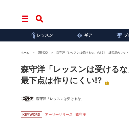
レッスン
ギア
プ
ホーム
週刊GD
森守洋「レッスンは受けるな」Vol.21 練習場のマッ
森守洋「レッスンは受けるな」
最下点は作りにくい!?
森守洋「レッスンは受けるな」
KEYWORD
アーリーリリース
森守洋