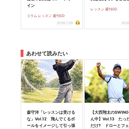
イン
レッスン 週刊GD
コラム レッスン 週刊GD
2026.7.20
2026
あわせて読みたい
森守洋「レッスンは受ける
【大西翔太のSWIN
な」Vol.12 飛んでくるボ
ん中】Vol.13 た
ールをイメージして引っ張
だけ? ドローとフ