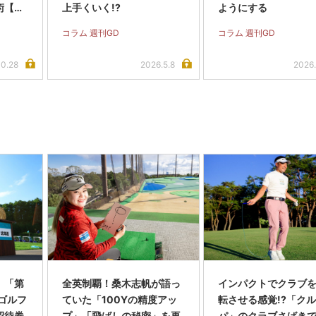
術【動
上手くいく!?
ようにする
コラム 週刊GD
コラム 週刊GD
10.28
2026.5.8
2026.
】「第
全英制覇！桑木志帆が語っ
インパクトでクラブを
スゴルフ
ていた「100Yの精度アッ
転させる感覚!?「ク
招待券
プ」「飛ばしの秘密」を再
パ」のクラブさばき