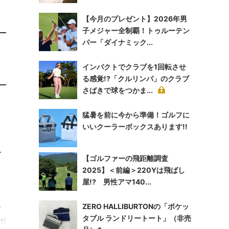
【今月のプレゼント】2026年男
子メジャー全制覇！トゥルーテン
パー「ダイナミック...
インパクトでクラブを1回転させ
る感覚!?「クルリンパ」のクラブ
さばきで球をつかま...
猛暑を前に今から準備！ゴルフに
いいクーラーボックスあります!!
を
【ゴルファーの飛距離調査
く
2025】＜前編＞220Yは飛ばし
屋!? 男性アマ140...
ッ
ZERO HALLIBURTONの「ポケッ
タブル ランドリートート」（非売
ボ