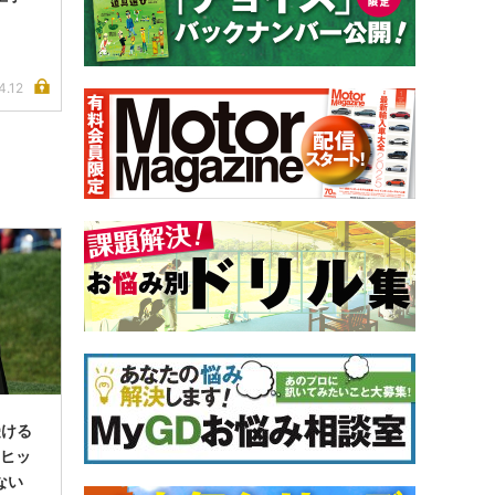
4.12
受ける
(ヒッ
ない