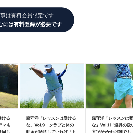
記事は有料会員限定です
むには有料登録が必要です
受ける
森守洋「レッスンは受ける
森守洋「レッスンは
もアマも
な」Vol.9 クラブと体の
な」Vol.11 “道具の扱
は同じ
動きが拮抗していれば「ト
方”がわかれば誰でも