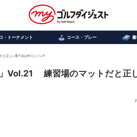
ロ・トーナメント
コース・プレー
書
トだと正しい最下点は作りにくい!?
Vol.21 練習場のマットだと正
2