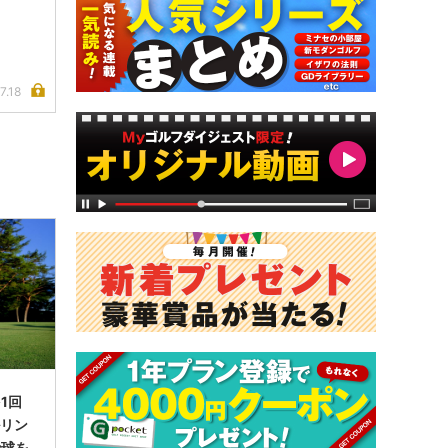
7.18
1回
ルリン
で球を