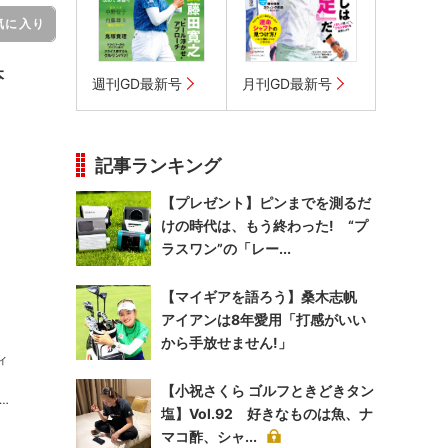
気に入り
本
週刊GD最新号
月刊GD最新号
記事ランキング
【プレゼント】ピンまでを測るだ
けの時代は、もう終わった! “プ
ラスワン”の「レー...
【マイギアを語ろう】桑木志帆
アイアンは8年愛用「打感がいい
から手放せません!」
ィ
【小祝さくら ゴルフときどきタン
塩】Vol.92 好きなものは魚、ナ
マコ酢、シャ...