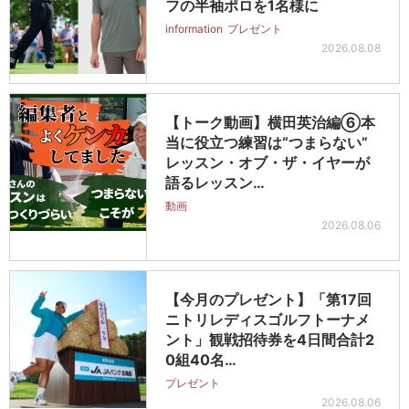
フの半袖ポロを1名様に
information
プレゼント
2026.08.08
【トーク動画】横田英治編⑥本
当に役立つ練習は“つまらない”
レッスン・オブ・ザ・イヤーが
語るレッスン…
動画
2026.08.06
【今月のプレゼント】「第17回
ニトリレディスゴルフトーナメ
ント」観戦招待券を4日間合計2
0組40名…
プレゼント
2026.08.06