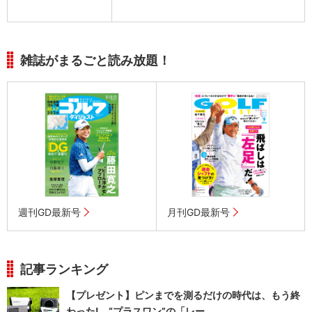
雑誌がまるごと読み放題！
週刊GD最新号
月刊GD最新号
記事ランキング
【プレゼント】ピンまでを測るだけの時代は、もう終
わった! “プラスワン”の「レー...