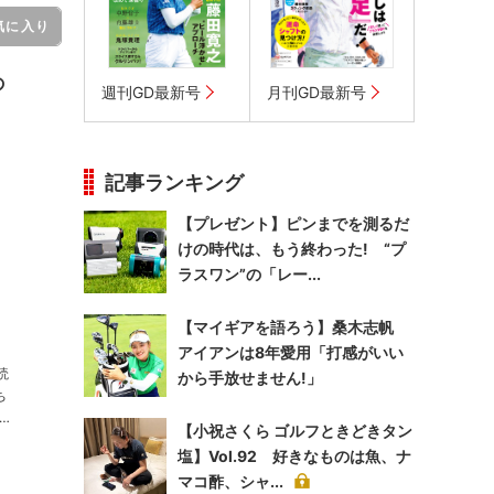
気に入り
の
週刊GD最新号
月刊GD最新号
記事ランキング
【プレゼント】ピンまでを測るだ
けの時代は、もう終わった! “プ
ラスワン”の「レー...
【マイギアを語ろう】桑木志帆
アイアンは8年愛用「打感がいい
読
から手放せません!」
【小祝さくら ゴルフときどきタン
塩】Vol.92 好きなものは魚、ナ
マコ酢、シャ...