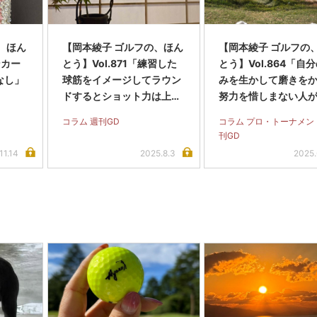
、ほん
【岡本綾子 ゴルフの、ほん
【岡本綾子 ゴルフの
ンカー
とう】Vol.871「練習した
とう】Vol.864「自
なし」
球筋をイメージしてラウン
みを生かして磨きを
ドするとショット力は上が
努力を惜しまない人
ってきます」
ーで長く戦う選手だ
コラム 週刊GD
コラム プロ・トーナメン
ます」
刊GD
11.14
2025.8.3
2025.