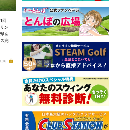
1回
ルリン
で球を
イス完
8.06