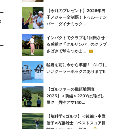
【今月のプレゼント】2026年男
子メジャー全制覇！トゥルーテン
の
パー「ダイナミック...
インパクトでクラブを1回転させ
る感覚!?「クルリンパ」のクラブ
さばきで球をつかま...
。
猛暑を前に今から準備！ゴルフに
いいクーラーボックスあります!!
【ゴルファーの飛距離調査
2025】＜前編＞220Yは飛ばし
屋!? 男性アマ140...
【脳科学×ゴルフ】＜後編＞中野
信子×内藤雄士「ベストスコア目