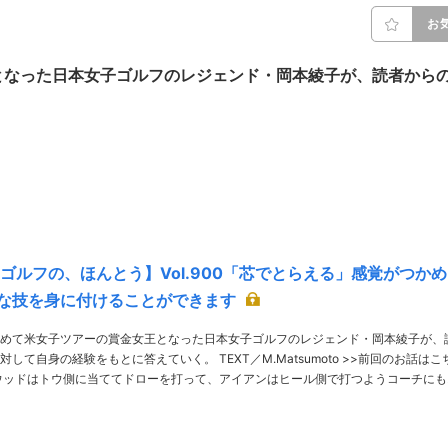
お
となった日本女子ゴルフのレジェンド・岡本綾子が、読者から
。
 ゴルフの、ほんとう】Vol.900「芯でとらえる」感覚がつかめ
な技を身に付けることができます
めて米女子ツアーの賞金女王となった日本女子ゴルフのレジェンド・岡本綾子が、
験をもとに答えていく。 TEXT／M.Matsumoto >>前回のお話はこち
ました。岡本プロはフェースのどこで……