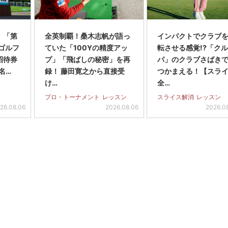
】「第
全英制覇！桑木志帆が語っ
インパクトでクラブを
スゴルフ
ていた「100Yの精度アッ
転させる感覚!?「ク
招待券
プ」「飛ばしの秘密」を再
パ」のクラブさばき
名…
録！ 藤田寛之から直接受
つかまえる！【スラ
け…
全…
プロ・トーナメント
レッスン
スライス解消
レッスン
26.08.06
2026.08.06
2026.0