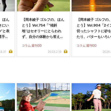
、ほん
【岡本綾子 ゴルフの、ほん
【岡本綾子 ゴルフの
置きにい
とう】Vol.754「“傾斜
とう】Vol.904「2
つ”と表
地”はセオリーにとらわれ
切ったシャフトに砂
選手だ
ず、自分の体験から答えを
たり、パターもいろ
導き出しましょう」
夫してきました」
コラム 週刊GD
コラム 週刊GD
.8.31
2023.2.19
2026.