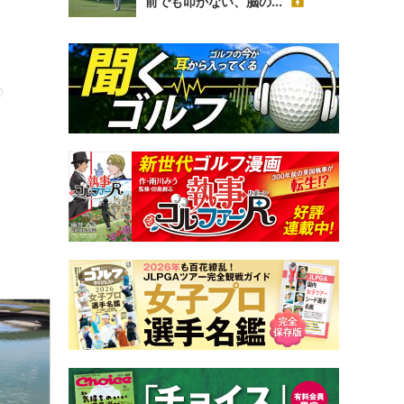
前でも叩かない、脳の...
の