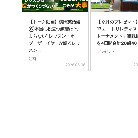
【トーク動画】横田英治編
【今月のプレゼント
⑥本当に役立つ練習は“つ
17回 ニトリレディ
まらない” レッスン・オ
トーナメント」観戦
ブ・ザ・イヤーが語るレッ
を4日間合計20組40
スン…
プレゼント
動画
2026.08.06
20