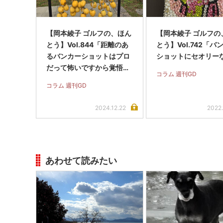
【岡本綾子 ゴルフの、ほん
【岡本綾子 ゴルフの
とう】Vol.844「距離のあ
とう】Vol.742「バ
るバンカーショットはプロ
ショットにセオリー
だって怖いですから覚悟を
コラム 週刊GD
決めて打つしかないんで
コラム 週刊GD
す」
2024.12.22
2022.
あわせて読みたい