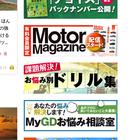
、ほん
分の強
かける
がツア
と思い
ト 週
6.15