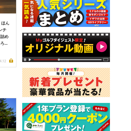
、ほん
インチ
を詰め
いろ工
4.12