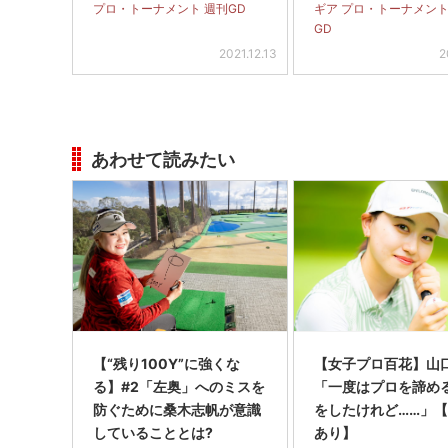
プロ・トーナメント 週刊GD
ギア プロ・トーナメント
GD
2021.12.13
2
あわせて読みたい
【“残り100Y”に強くな
【女子プロ百花】山
る】#2「左奥」へのミスを
「一度はプロを諦め
防ぐために桑木志帆が意識
をしたけれど……」
していることとは?
あり】