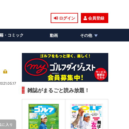
ログイン
会員登録
籍・コミック
動画
その他
」
2021.05.17
雑誌がまるごと読み放題！
気に入り