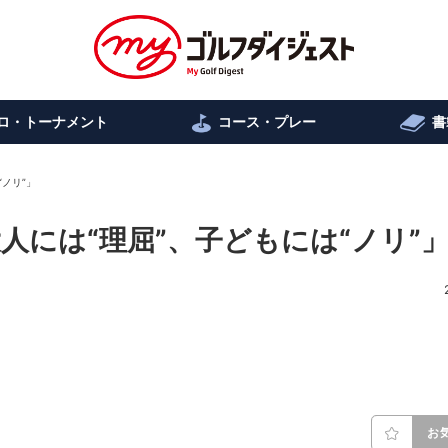
ロ・トーナメント
コース・プレー
書
“ノリ”」
「大人には“理屈”、子どもには“ノリ”
お