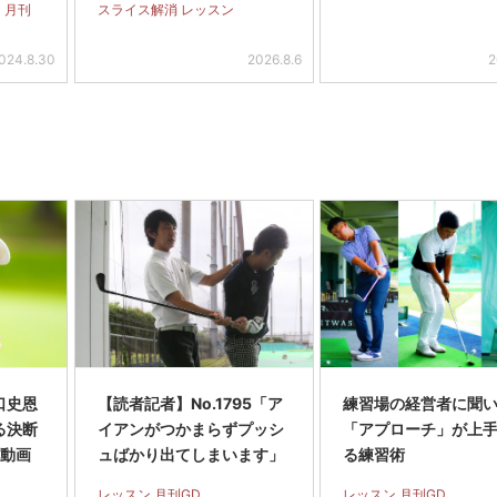
 月刊
スライス解消 レッスン
024.8.30
2026.8.6
2
口史恩
【読者記者】No.1795「ア
練習場の経営者に聞
る決断
イアンがつかまらずプッシ
「アプローチ」が上
【動画
ュばかり出てしまいます」
る練習術
レッスン 月刊GD
レッスン 月刊GD