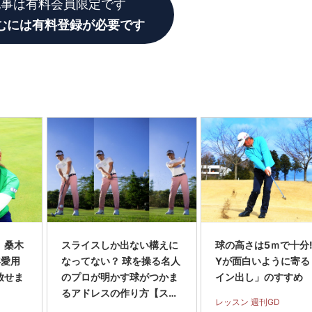
記事は有料会員限定です
むには有料登録が必要です
】桑木
スライスしか出ない構えに
球の高さは5ｍで十分! 
年愛用
なってない？ 球を操る名人
Yが面白いように寄る
放せま
のプロが明かす球がつかま
イン出し」のすすめ
るアドレスの作り方【スラ
レッスン 週刊GD
イス完全撲滅】＜前編＞