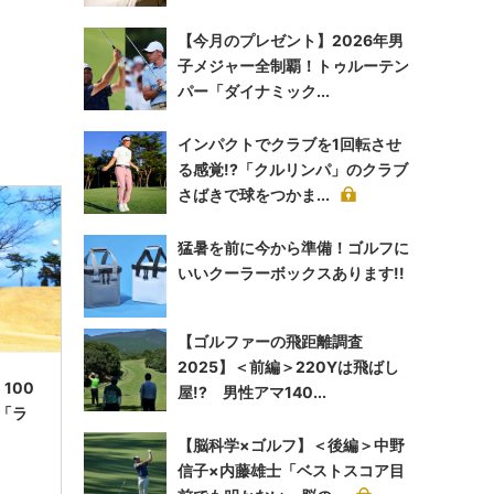
【今月のプレゼント】2026年男
子メジャー全制覇！トゥルーテン
パー「ダイナミック...
インパクトでクラブを1回転させ
る感覚!?「クルリンパ」のクラブ
さばきで球をつかま...
猛暑を前に今から準備！ゴルフに
いいクーラーボックスあります!!
【ゴルファーの飛距離調査
2025】＜前編＞220Yは飛ばし
100
屋!? 男性アマ140...
「ラ
【脳科学×ゴルフ】＜後編＞中野
信子×内藤雄士「ベストスコア目