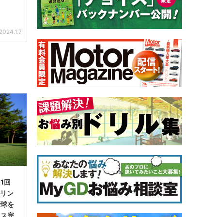
2024.1.7
1回
ルリン
で球を
イス完