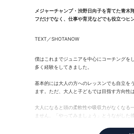
メジャーチャンプ・渋野日向子を育てた青木翔
フだけでなく、仕事や育児などでも役立つヒン
TEXT／SHOTANOW
僕はこれまでジュニアを中心にコーチングを
多く経験をしてきました。
基本的には大人の方へのレッスンでも自立を
ます。ただ、大人と子どもでは目指す方向性
大人になると頭の柔軟性や吸収力がなくなる
ません。「やってみましょう」とうながした
合、最初の納得度の違いが、その後の成長ス