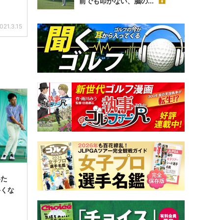
前でも叩かない、脳の...
021.3.15
いた
手くな