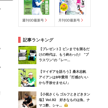
ル
週刊GD最新号
月刊GD最新号
記事ランキング
も
【プレゼント】ピンまでを測るだ
けの時代は、もう終わった! “プ
ラスワン”の「レー...
い
【マイギアを語ろう】桑木志帆
アイアンは8年愛用「打感がいい
から手放せません!」
り
場
【小祝さくら ゴルフときどきタン
塩】Vol.92 好きなものは魚、ナ
マコ酢、シャ...