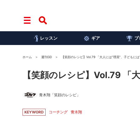
レッスン
ギア
プ
ホーム
週刊GD
【笑顔のレシピ】Vol.79 「大人には“理屈”、子どもには
【笑顔のレシピ】Vol.79 
青木翔「笑顔のレシピ」
KEYWORD
コーチング
青木翔