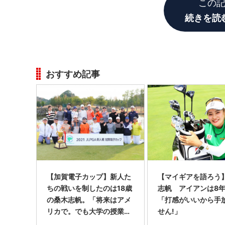
この
続きを読
おすすめ記事
【加賀電子カップ】新人た
【マイギアを語ろう
ちの戦いを制したのは18歳
志帆 アイアンは8
の桑木志帆。「将来はアメ
「打感がいいから手
リカで。でも大学の授業に
せん!」
も出たい」