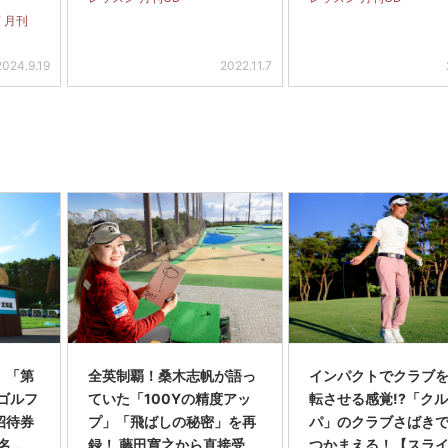
 月刊
2024.9.19
2022.11.7
】「第
全英制覇！桑木志帆が語っ
インパクトでクラブを
スゴルフ
ていた「100Yの精度アッ
転させる感覚!?「ク
招待券
プ」「飛ばしの秘密」を再
パ」のクラブさばき
名…
録！ 藤田寛之から直接受
つかまえる！【スラ