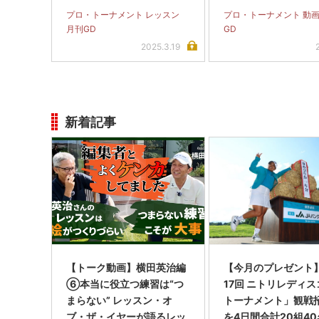
プロ・トーナメント レッスン
プロ・トーナメント 動画
月刊GD
GD
2025.3.19
新着記事
【トーク動画】横田英治編
【今月のプレゼント
⑥本当に役立つ練習は“つ
17回 ニトリレディ
まらない” レッスン・オ
トーナメント」観戦
ブ・ザ・イヤーが語るレッ
を4日間合計20組40