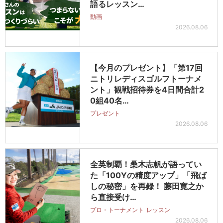
語るレッスン…
動画
2026.08.06
【今月のプレゼント】「第17回
ニトリレディスゴルフトーナメ
ント」観戦招待券を4日間合計2
0組40名…
プレゼント
2026.08.06
全英制覇！桑木志帆が語ってい
た「100Yの精度アップ」「飛ば
しの秘密」を再録！ 藤田寛之か
ら直接受け…
プロ・トーナメント
レッスン
2026.08.06