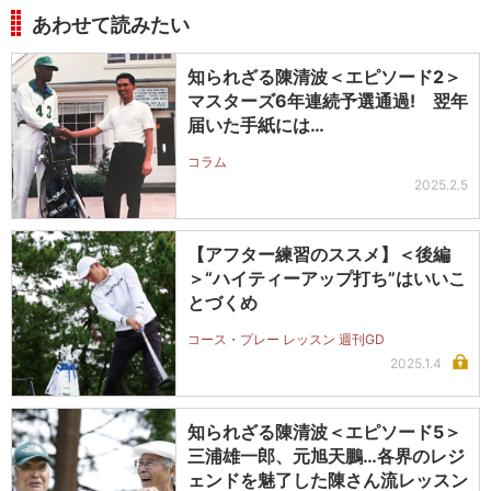
あわせて読みたい
知られざる陳清波＜エピソード2＞
マスターズ6年連続予選通過! 翌年
届いた手紙には…
コラム
2025.2.5
【アフター練習のススメ】＜後編
＞“ハイティーアップ打ち”はいいこ
とづくめ
コース・プレー レッスン 週刊GD
2025.1.4
知られざる陳清波＜エピソード5＞
三浦雄一郎、元旭天鵬…各界のレジ
ェンドを魅了した陳さん流レッスン