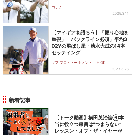
コラム
2025.3.11
【マイギアを語ろう】「振り心地を
重視」「バックライン必須」平均3
02Yの飛ばし屋・清水大成の14本
セッティング
ギア プロ・トーナメント 月刊GD
2023.3.28
新着記事
【トーク動画】横田英治編⑥本
当に役立つ練習は“つまらない”
レッスン・オブ・ザ・イヤーが