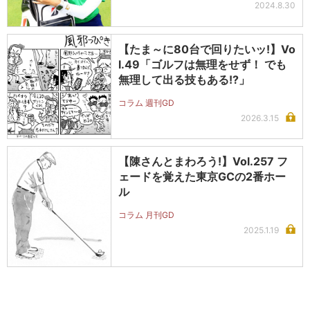
2024.8.30
【たま～に80台で回りたいッ!】Vo
l.49「ゴルフは無理をせず！ でも
無理して出る技もある!?」
コラム 週刊GD
2026.3.15
【陳さんとまわろう!】Vol.257 フ
ェードを覚えた東京GCの2番ホー
ル
コラム 月刊GD
2025.1.19