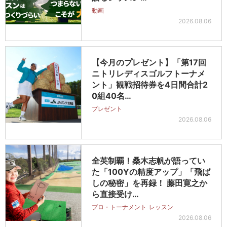
動画
2026.08.06
【今月のプレゼント】「第17回
ニトリレディスゴルフトーナメ
ント」観戦招待券を4日間合計2
0組40名…
プレゼント
2026.08.06
全英制覇！桑木志帆が語ってい
た「100Yの精度アップ」「飛ば
しの秘密」を再録！ 藤田寛之か
ら直接受け…
プロ・トーナメント
レッスン
2026.08.06