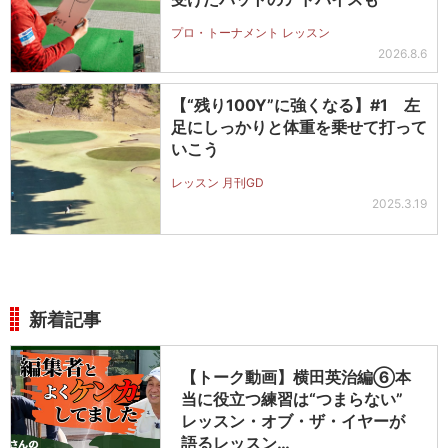
プロ・トーナメント レッスン
2026.8.6
【“残り100Y”に強くなる】#1 左
足にしっかりと体重を乗せて打って
いこう
レッスン 月刊GD
2025.3.19
新着記事
【トーク動画】横田英治編⑥本
当に役立つ練習は“つまらない”
レッスン・オブ・ザ・イヤーが
語るレッスン…