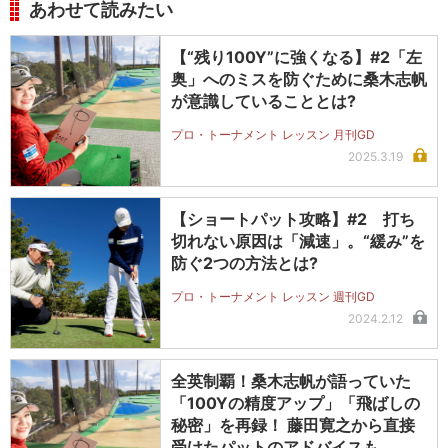
あわせて読みたい
【“残り100Y”に強くなる】#2「左
奥」へのミスを防ぐために桑木志帆
が意識していることとは?
プロ・トーナメント レッスン 月刊GD
2025.3.19
【ショートパット攻略】#2 打ち
切れない原因は「減速」。“緩み”を
防ぐ2つの方法とは?
プロ・トーナメント レッスン 週刊GD
2024.2.12
全英制覇！桑木志帆が語っていた
「100Yの精度アップ」「飛ばしの
秘密」を再録！ 藤田寛之から直接
受けたパットのアドバイスも