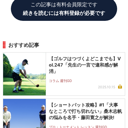
この記事は有料会員限定です
続きを読むには有料登録が必要です
おすすめ記事
【ゴルフはつづくよどこまでも】V
ol.247「先生の一言で違和感が解
消」
コラム 週刊GD
2025.10.15
【ショートパット攻略】#1「大事
なところで打ち切れない」桑木志帆
の悩みを名手・藤田寛之が解決!
プロ・トーナメント レッスン 週刊GD