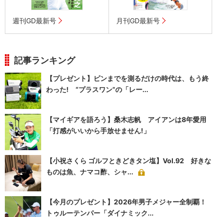
週刊GD最新号
月刊GD最新号
記事ランキング
【プレゼント】ピンまでを測るだけの時代は、もう終
わった! “プラスワン”の「レー...
【マイギアを語ろう】桑木志帆 アイアンは8年愛用
「打感がいいから手放せません!」
【小祝さくら ゴルフときどきタン塩】Vol.92 好きな
ものは魚、ナマコ酢、シャ...
【今月のプレゼント】2026年男子メジャー全制覇！
トゥルーテンパー「ダイナミック...