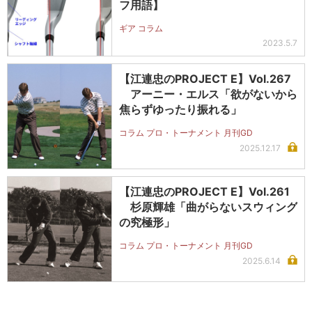
フ用語】
ギア コラム
2023.5.7
【江連忠のPROJECT E】Vol.267
アーニー・エルス「欲がないから
焦らずゆったり振れる」
コラム プロ・トーナメント 月刊GD
2025.12.17
【江連忠のPROJECT E】Vol.261
杉原輝雄「曲がらないスウィング
の究極形」
コラム プロ・トーナメント 月刊GD
2025.6.14