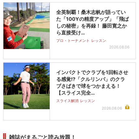
全英制覇！桑木志帆が語ってい
た「100Yの精度アップ」「飛ば
しの秘密」を再録！ 藤田寛之か
ら直接受け…
プロ・トーナメント
レッスン
2026.08.06
インパクトでクラブを1回転させ
る感覚!?「クルリンパ」のクラ
ブさばきで球をつかまえる！
【スライス完全…
スライス解消
レッスン
2026.08.06
雑誌がまるごと読み放題！