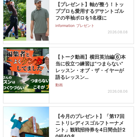
【プレゼント】軸が整う！トッ
ププロも愛用するデサントゴル
フの半袖ポロを1名様に
information
プレゼント
2026.08.08
【トーク動画】横田英治編⑥本
当に役立つ練習は“つまらない”
レッスン・オブ・ザ・イヤーが
語るレッスン…
動画
2026.08.06
【今月のプレゼント】「第17回
ニトリレディスゴルフトーナメ
ント」観戦招待券を4日間合計2
0組40名…