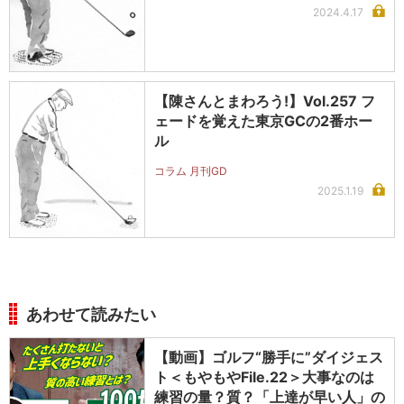
2024.4.17
【陳さんとまわろう!】Vol.257 フ
ェードを覚えた東京GCの2番ホー
ル
コラム 月刊GD
2025.1.19
あわせて読みたい
【動画】ゴルフ“勝手に”ダイジェス
ト＜もやもやFile.22＞大事なのは
練習の量？質？「上達が早い人」の