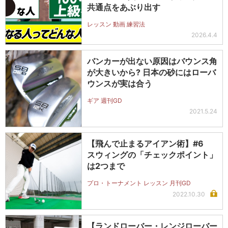
共通点をあぶり出す
レッスン 動画 練習法
2026.4.4
バンカーが出ない原因はバウンス角
が大きいから? 日本の砂にはローバ
ウンスが実は合う
ギア 週刊GD
2021.5.24
【飛んで止まるアイアン術】#6
スウィングの「チェックポイント」
は2つまで
プロ・トーナメント レッスン 月刊GD
2022.10.30
【ランドローバー・レンジローバー