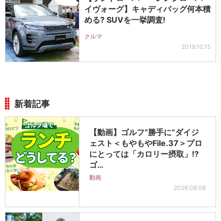
イヴォーグ】キャディバッグ何本積
める? SUVを一挙調査!
クルマ
2019.10.15
新着記事
【動画】ゴルフ“勝手に”ダイジ
ェスト＜もやもやFile.37＞プロ
にとっては「カロリー摂取」!?
ゴ…
動画
2026.08.08