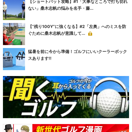
【ショートパット攻略】#1「大事なところで打ち切れ
ない」桑木志帆の悩みを名手・藤...
【“残り100Y”に強くなる】#2「左奥」へのミスを防
ぐために桑木志帆が意識して...
猛暑を前に今から準備！ゴルフにいいクーラーボック
スあります!!