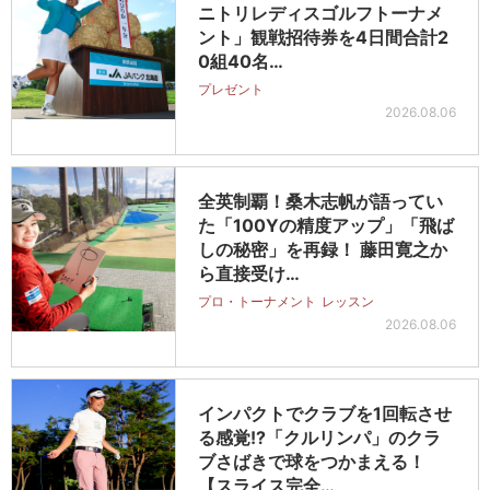
ニトリレディスゴルフトーナメ
ント」観戦招待券を4日間合計2
0組40名…
プレゼント
2026.08.06
全英制覇！桑木志帆が語ってい
た「100Yの精度アップ」「飛ば
しの秘密」を再録！ 藤田寛之か
ら直接受け…
プロ・トーナメント
レッスン
2026.08.06
インパクトでクラブを1回転させ
る感覚!?「クルリンパ」のクラ
ブさばきで球をつかまえる！
【スライス完全…