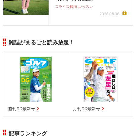
スライス解消
レッスン
2026.08.06
雑誌がまるごと読み放題！
週刊GD最新号
月刊GD最新号
記事ランキング