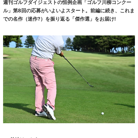
週刊ゴルフダイジェストの恒例企画「ゴルフ川柳コンクー
ル」第8回の応募がいよいよスタート。前編に続き、これま
での名作（迷作?）を振り返る「傑作選」をお届け!