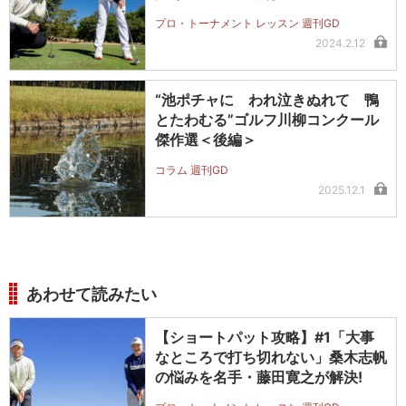
プロ・トーナメント レッスン 週刊GD
2024.2.12
“池ポチャに われ泣きぬれて 鴨
とたわむる”ゴルフ川柳コンクール
傑作選＜後編＞
コラム 週刊GD
2025.12.1
あわせて読みたい
【ショートパット攻略】#1「大事
なところで打ち切れない」桑木志帆
の悩みを名手・藤田寛之が解決!