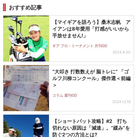
おすすめ記事
【マイギアを語ろう】桑木志帆 ア
イアンは8年愛用「打感がいいから
手放せません!」
ギア プロ・トーナメント 月刊GD
2024.8.30
“大叩き 打数数えが 脳トレに” 「ゴ
ルフ川柳コンクール」傑作選＜前編
＞
コラム 週刊GD
2024.12.16
【ショートパット攻略】#2 打ち
切れない原因は「減速」。“緩み”を
防ぐ2つの方法とは?