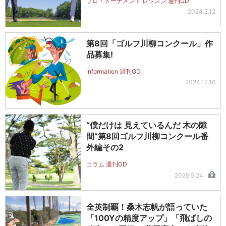
プロ・トーナメント レッスン 週刊GD
2024.2.12
第8回「ゴルフ川柳コンクール」作
品募集!
information 週刊GD
2024.12.16
“僕だけは 見えているんだ 木の隙
間”第8回ゴルフ川柳コンクール番
外編その2
コラム 週刊GD
2025.5.24
全英制覇！桑木志帆が語っていた
「100Yの精度アップ」「飛ばしの