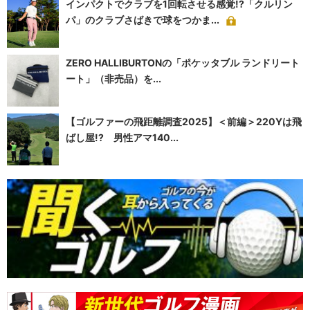
インパクトでクラブを1回転させる感覚!?「クルリン
パ」のクラブさばきで球をつかま...
ZERO HALLIBURTONの「ポケッタブル ランドリート
ート」（非売品）を...
【ゴルファーの飛距離調査2025】＜前編＞220Yは飛
ばし屋!? 男性アマ140...