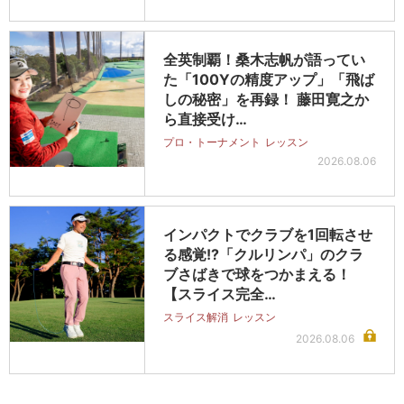
全英制覇！桑木志帆が語ってい
た「100Yの精度アップ」「飛ば
しの秘密」を再録！ 藤田寛之か
ら直接受け…
プロ・トーナメント
レッスン
2026.08.06
インパクトでクラブを1回転させ
る感覚!?「クルリンパ」のクラ
ブさばきで球をつかまえる！
【スライス完全…
スライス解消
レッスン
2026.08.06