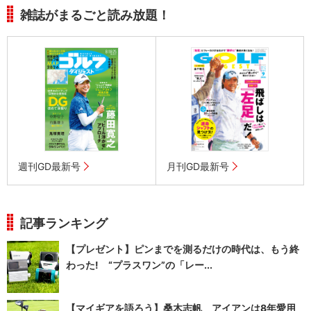
雑誌がまるごと読み放題！
週刊GD最新号
月刊GD最新号
記事ランキング
【プレゼント】ピンまでを測るだけの時代は、もう終
わった! “プラスワン”の「レー...
【マイギアを語ろう】桑木志帆 アイアンは8年愛用