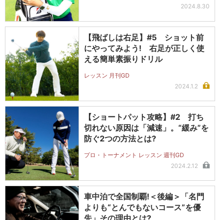
2024.8.30
【飛ばしは右足】#5 ショット前
にやってみよう! 右足が正しく使
える簡単素振りドリル
レッスン 月刊GD
2024.1.2
【ショートパット攻略】#2 打ち
切れない原因は「減速」。“緩み”を
防ぐ2つの方法とは?
プロ・トーナメント レッスン 週刊GD
2024.2.12
車中泊で全国制覇!＜後編＞「名門
よりも“とんでもないコース”を優
先」その理由とは?