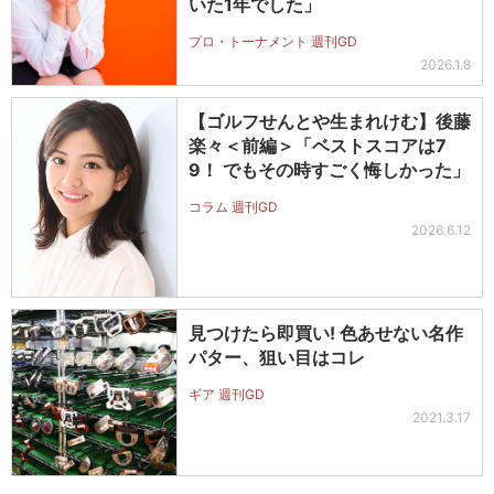
いた1年でした」
プロ・トーナメント 週刊GD
2026.1.8
【ゴルフせんとや生まれけむ】後藤
楽々＜前編＞「ベストスコアは7
9！ でもその時すごく悔しかった」
コラム 週刊GD
2026.6.12
見つけたら即買い! 色あせない名作
パター、狙い目はコレ
ギア 週刊GD
2021.3.17