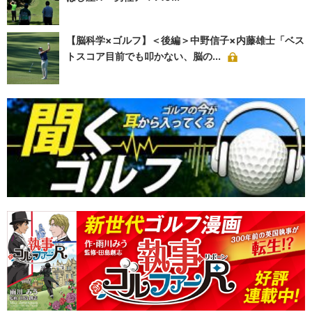
【脳科学×ゴルフ】＜後編＞中野信子×内藤雄士「ベス
トスコア目前でも叩かない、脳の...