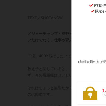
TEXT／SHOTANOW
メジャーチャンプ・渋野日向子を育てた青木翔
フだけでなく、仕事や育児などでも役立つヒン
「僕、400Y飛ばしたいです!」
教え子と話していると、こんな突拍子もない
ず、今の飛距離はせいぜい200Y弱の子が言
それはちょっと無理だから、「まずは200Y
のは簡単です。