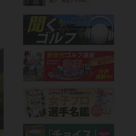
屋!? 男性アマ140...
は