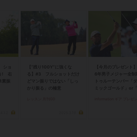
 ショ
【“残り100Y”に強くな
【今月のプレゼント】
! 右
る】#3 フルショットだけ
6年男子メジャー全制
単素振
どマン振りではない「しっ
トゥルーテンパー「
かり振る」の極意
ミックゴールド」or
ジェクトX」アイアン
レッスン 月刊GD
information ギア プレゼ
フト（#5～#PW）＋I
グリップセットを抽選
4.1.2
2025.3.19
名に！