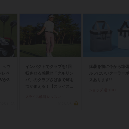
】＜ウ
インパクトでクラブを1回
猛暑を前に今から準
ジレベ
転させる感覚!?「クルリン
ルフにいいクーラー
Wか3
パ」のクラブさばきで球を
スあります!!
つかまえる！【スライス完
ショップ 週刊GD
全撲滅】＜後編＞
スライス解消 レッスン
025.11.28
2026.8.6