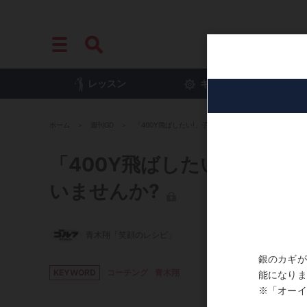
レッスン
ギア
プ
ホーム
週刊GD
「400Y飛ばしたい!」子どもが言う“変なこと”頭ごなし
「400Y飛ばしたい!」子ど
いませんか?
青木翔「笑顔のレシピ」
KEYWORD
コーチング
青木翔