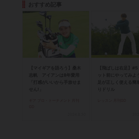
おすすめ記事
【マイギアを語ろう】桑木
【飛ばしは右足】#5
志帆 アイアンは8年愛用
ット前にやってみよう
「打感がいいから手放せま
足が正しく使える簡
せん!」
りドリル
ギア プロ・トーナメント 月刊
レッスン 月刊GD
GD
2024.8.30
202