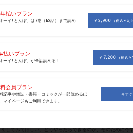
 ほんの20年前までは、400Yを超えるホールでワンオンをす
、多くの人が考えすらしなかったことだと思います。恐らくそ
や、まずは……」なんてたしなめられていたのではないでしょう
ぶん、いま起こっていないことや自分の尺度に収まらないこと
てしまいがちです。でも、そんなことはやってみなければわか
を信じてあげること。そしてそのために必要なサポートを何で
性を本気で信じています。
境にいた新入社員と話す機会が多くなる時期です。彼らは経験や
ないことを言い出すかもしれません。でもそれを、無理、でき
イをしてみてほしい。
どうやったらできるのか、そのために今