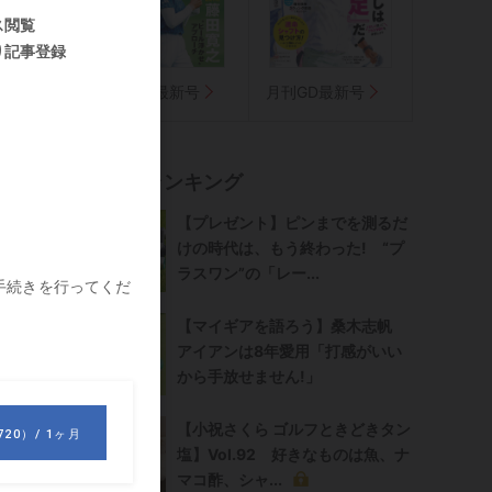
気に入り
週刊GD最新号
月刊GD最新号
ル
記事ランキング
【プレゼント】ピンまでを測るだ
けの時代は、もう終わった! “プ
ラスワン”の「レー...
ら
【マイギアを語ろう】桑木志帆
アイアンは8年愛用「打感がいい
から手放せません!」
【小祝さくら ゴルフときどきタン
塩】Vol.92 好きなものは魚、ナ
マコ酢、シャ...