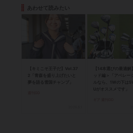
あわせて読みたい
【キミこそ王子だ】Vol.37
【14本選びの最適解
2「青森を盛り上げたいと
ッド編＞「アベレー
夢を語る雪国チャンプ」
ルなら、1Wの下は5
Uがオススメです」
週刊GD
ギア 週刊GD
2026.6.1
2