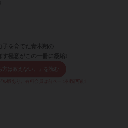
り
向子を育てた青木翔の
ばす極意がこの一冊に凝縮!
ち方は教えない。』を読む
プル版あり。有料会員は前ページ閲覧可能!