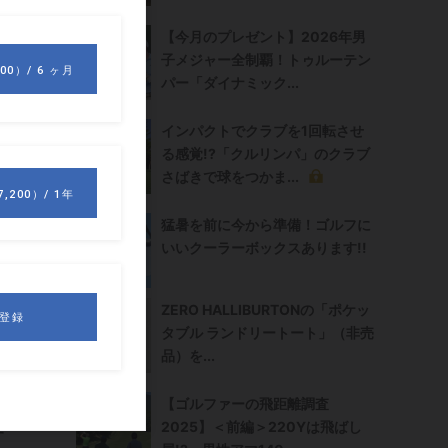
る
の
【今月のプレゼント】2026年男
子メジャー全制覇！トゥルーテン
パー「ダイナミック...
インパクトでクラブを1回転させ
に
る感覚!?「クルリンパ」のクラブ
り
さばきで球をつかま...
猛暑を前に今から準備！ゴルフに
も
いいクーラーボックスあります!!
ZERO HALLIBURTONの「ポケッ
タブル ランドリートート」（非売
品）を...
【ゴルファーの飛距離調査
る
2025】＜前編＞220Yは飛ばし
す