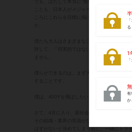
でも、はたして本当に“無理”なのでしょうか?
ことも、日本人がメジャーで優勝することも
ころにこれらを目標に掲げていたら「いやい
か。
僕たち大人はさまざまなことを経験している
対して、「現実的ではない→無理だ」と考え
ません。
僕らができるのは、まず大きな目標の可能性
することです。
僕は、400Yを飛ばしたいと言った子の可能
さて、4月に入り、新社会人や今まで違う環
その組織・業界の常識がないぶん、突拍子も
はずがないと決めてしまう前に、一緒にトラ