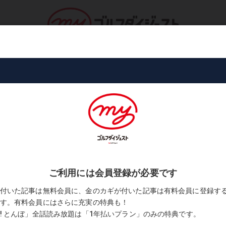
ロ・トーナメント
コース・プレー
書
に否定していませんか?
もが言う“変なこと”頭ごなしに否定