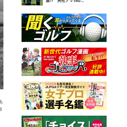
屋!? 男性アマ140...
あ
8