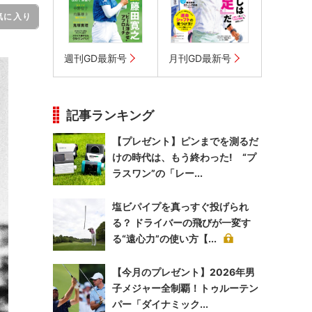
気に入り
週刊GD最新号
月刊GD最新号
記事ランキング
【プレゼント】ピンまでを測るだ
けの時代は、もう終わった! “プ
ラスワン”の「レー...
塩ビパイプを真っすぐ投げられ
る？ ドライバーの飛びが一変す
る“遠心力”の使い方【...
【今月のプレゼント】2026年男
子メジャー全制覇！トゥルーテン
パー「ダイナミック...