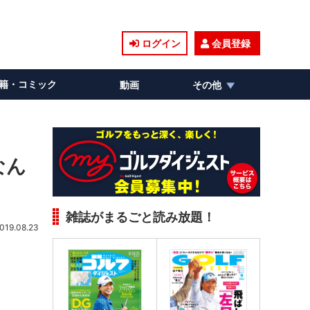
ログイン
会員登録
籍・コミック
動画
その他
なん
雑誌がまるごと読み放題！
019.08.23