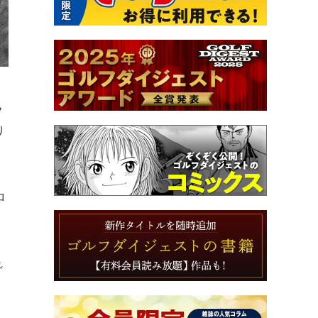
フ
り
ロ
れ