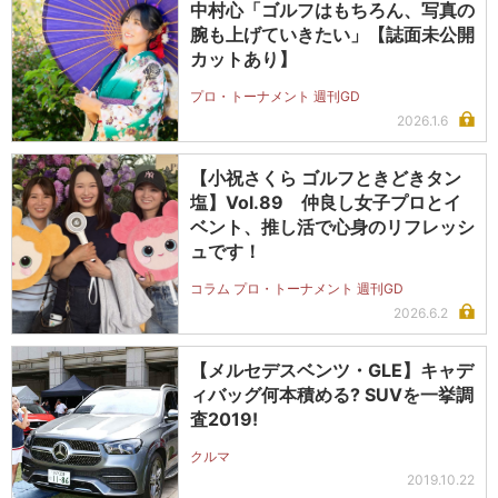
中村心「ゴルフはもちろん、写真の
腕も上げていきたい」【誌面未公開
カットあり】
プロ・トーナメント 週刊GD
2026.1.6
【小祝さくら ゴルフときどきタン
塩】Vol.89 仲良し女子プロとイ
ベント、推し活で心身のリフレッシ
ュです！
コラム プロ・トーナメント 週刊GD
2026.6.2
【メルセデスベンツ・GLE】キャデ
ィバッグ何本積める? SUVを一挙調
査2019!
クルマ
2019.10.22