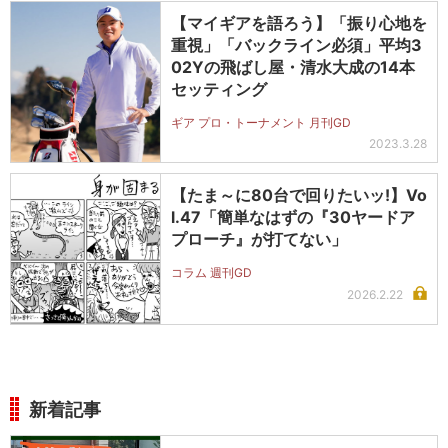
【マイギアを語ろう】「振り心地を
重視」「バックライン必須」平均3
02Yの飛ばし屋・清水大成の14本
セッティング
ギア プロ・トーナメント 月刊GD
2023.3.28
【たま～に80台で回りたいッ!】Vo
l.47「簡単なはずの『30ヤードア
プローチ』が打てない」
コラム 週刊GD
2026.2.22
新着記事