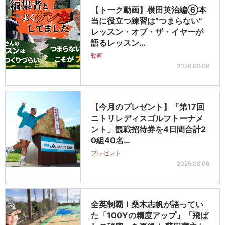
【トーク動画】横田英治編⑥本
当に役立つ練習は“つまらない”
レッスン・オブ・ザ・イヤーが
語るレッスン…
動画
2026.08.06
【今月のプレゼント】「第17回
ニトリレディスゴルフトーナメ
ント」観戦招待券を4日間合計2
0組40名…
プレゼント
2026.08.06
全英制覇！桑木志帆が語ってい
た「100Yの精度アップ」「飛ば