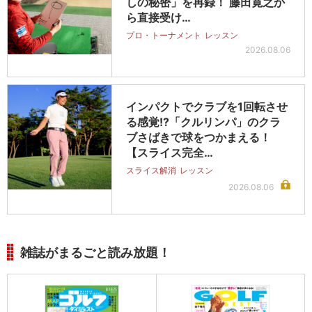
しの秘密」を再録！ 藤田寛之か
ら直接受け…
プロ・トーナメント
レッスン
2026.08.06
インパクトでクラブを1回転させ
る感覚!?「クルリンパ」のクラ
ブさばきで球をつかまえる！
【スライス完全…
スライス解消
レッスン
2026.08.06
雑誌がまるごと読み放題！