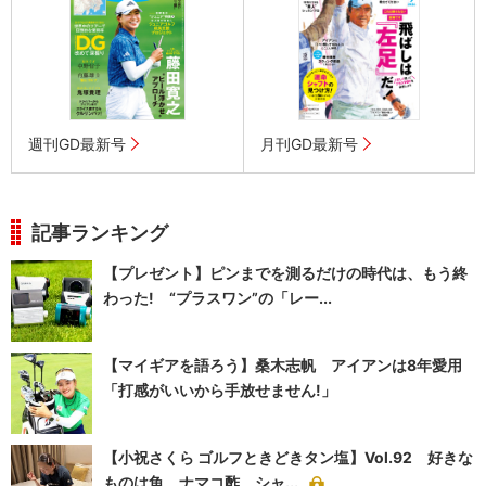
週刊GD最新号
月刊GD最新号
記事ランキング
【プレゼント】ピンまでを測るだけの時代は、もう終
わった! “プラスワン”の「レー...
【マイギアを語ろう】桑木志帆 アイアンは8年愛用
「打感がいいから手放せません!」
【小祝さくら ゴルフときどきタン塩】Vol.92 好きな
ものは魚、ナマコ酢、シャ...