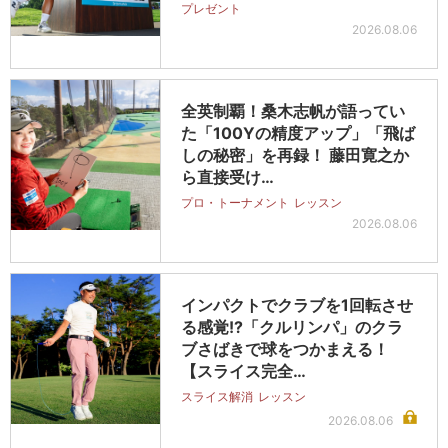
プレゼント
2026.08.06
全英制覇！桑木志帆が語ってい
た「100Yの精度アップ」「飛ば
しの秘密」を再録！ 藤田寛之か
ら直接受け…
プロ・トーナメント
レッスン
2026.08.06
インパクトでクラブを1回転させ
る感覚!?「クルリンパ」のクラ
ブさばきで球をつかまえる！
【スライス完全…
スライス解消
レッスン
2026.08.06