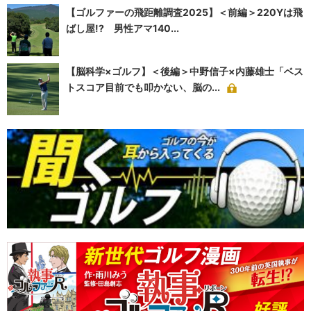
【ゴルファーの飛距離調査2025】＜前編＞220Yは飛
ばし屋!? 男性アマ140...
【脳科学×ゴルフ】＜後編＞中野信子×内藤雄士「ベス
トスコア目前でも叩かない、脳の...