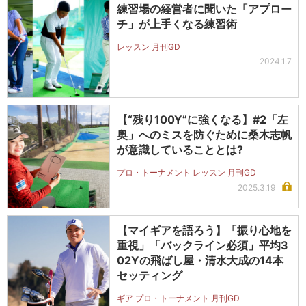
練習場の経営者に聞いた「アプロー
チ」が上手くなる練習術
レッスン 月刊GD
2024.1.7
【“残り100Y”に強くなる】#2「左
奥」へのミスを防ぐために桑木志帆
が意識していることとは?
プロ・トーナメント レッスン 月刊GD
2025.3.19
【マイギアを語ろう】「振り心地を
重視」「バックライン必須」平均3
02Yの飛ばし屋・清水大成の14本
セッティング
ギア プロ・トーナメント 月刊GD