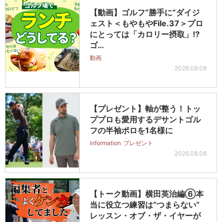
【動画】ゴルフ“勝手に”ダイジ
ェスト＜もやもやFile.37＞プロ
にとっては「カロリー摂取」!?
ゴ…
動画
2026.08.08
【プレゼント】軸が整う！トッ
ププロも愛用するデサントゴル
フの半袖ポロを1名様に
information
プレゼント
2026.08.08
【トーク動画】横田英治編⑥本
当に役立つ練習は“つまらない”
レッスン・オブ・ザ・イヤーが