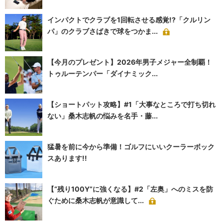
インパクトでクラブを1回転させる感覚!?「クルリン
パ」のクラブさばきで球をつかま...
【今月のプレゼント】2026年男子メジャー全制覇！
トゥルーテンパー「ダイナミック...
【ショートパット攻略】#1「大事なところで打ち切れ
ない」桑木志帆の悩みを名手・藤...
猛暑を前に今から準備！ゴルフにいいクーラーボック
スあります!!
【“残り100Y”に強くなる】#2「左奥」へのミスを防
ぐために桑木志帆が意識して...