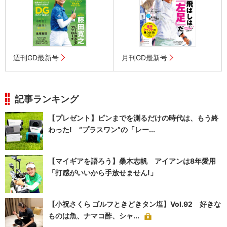
週刊GD最新号
月刊GD最新号
記事ランキング
【プレゼント】ピンまでを測るだけの時代は、もう終
わった! “プラスワン”の「レー...
【マイギアを語ろう】桑木志帆 アイアンは8年愛用
「打感がいいから手放せません!」
【小祝さくら ゴルフときどきタン塩】Vol.92 好きな
ものは魚、ナマコ酢、シャ...