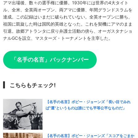
アマ出場後、数々の選手権に優勝。1930年には世界の4大タイト
ル、全米、全英両オープン、両アマに優勝、年間グランドスラムを
達成。この記録はいまだに破られていない。全英オープンに勝ち、
祖国に凱旋した時は国民的英雄となった。これを契機にアマのまま
引退。故郷アトランタに戻り弁護士活動の傍ら、オーガスタナショ
ナルGCを設立、マスターズ・トーナメントを主宰した。
「名手の名言」バックナンバー
こちらもチェック!
【名手の名言】ボビー・ジョーンズ「長い目でみれ
ば“運”というものは誰にでも平等公平なものだ」
【名手の名言】ボビー・ジョーンズ「スコアをごまか