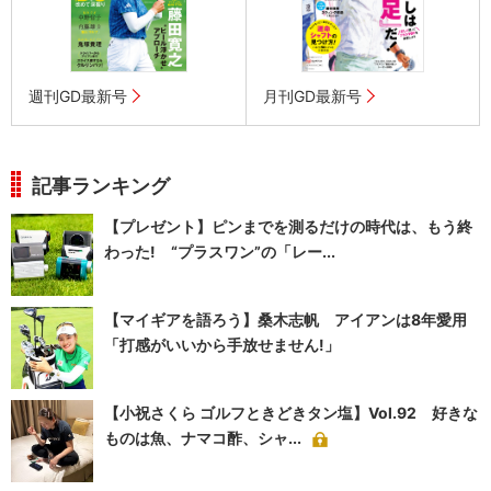
週刊GD最新号
月刊GD最新号
記事ランキング
【プレゼント】ピンまでを測るだけの時代は、もう終
わった! “プラスワン”の「レー...
【マイギアを語ろう】桑木志帆 アイアンは8年愛用
「打感がいいから手放せません!」
【小祝さくら ゴルフときどきタン塩】Vol.92 好きな
ものは魚、ナマコ酢、シャ...