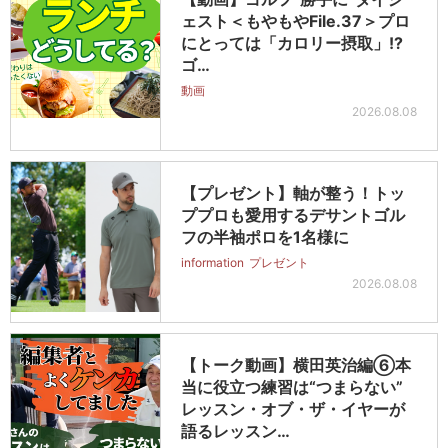
ェスト＜もやもやFile.37＞プロ
にとっては「カロリー摂取」!?
ゴ…
動画
2026.08.08
【プレゼント】軸が整う！トッ
ププロも愛用するデサントゴル
フの半袖ポロを1名様に
information
プレゼント
2026.08.08
【トーク動画】横田英治編⑥本
当に役立つ練習は“つまらない”
レッスン・オブ・ザ・イヤーが
語るレッスン…