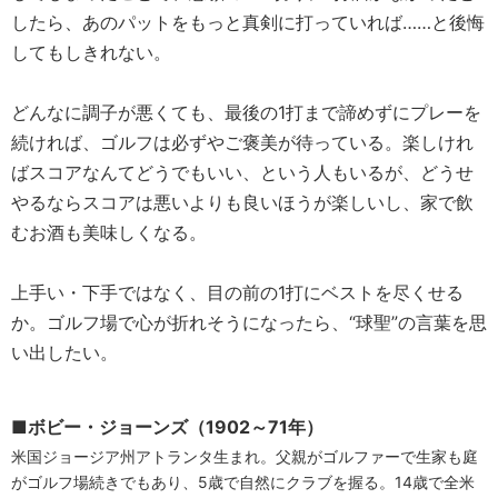
したら、あのパットをもっと真剣に打っていれば……と後悔
してもしきれない。
どんなに調子が悪くても、最後の1打まで諦めずにプレーを
続ければ、ゴルフは必ずやご褒美が待っている。楽しけれ
ばスコアなんてどうでもいい、という人もいるが、どうせ
やるならスコアは悪いよりも良いほうが楽しいし、家で飲
むお酒も美味しくなる。
上手い・下手ではなく、目の前の1打にベストを尽くせる
か。ゴルフ場で心が折れそうになったら、“球聖”の言葉を思
い出したい。
■ボビー・ジョーンズ（1902～71年）
米国ジョージア州アトランタ生まれ。父親がゴルファーで生家も庭
がゴルフ場続きでもあり、5歳で自然にクラブを握る。14歳で全米