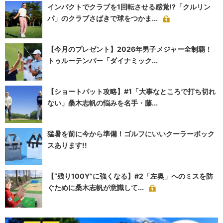
インパクトでクラブを1回転させる感覚!?「クルリン
パ」のクラブさばきで球をつかま...
【今月のプレゼント】2026年男子メジャー全制覇！
トゥルーテンパー「ダイナミック...
【ショートパット攻略】#1「大事なところで打ち切れ
ない」桑木志帆の悩みを名手・藤...
猛暑を前に今から準備！ゴルフにいいクーラーボック
スあります!!
【“残り100Y”に強くなる】#2「左奥」へのミスを防
ぐために桑木志帆が意識して...