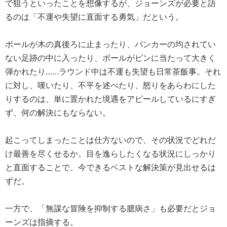
で狙うといったことを想像するが、ジョーンズが必要と語
るのは「不運や失望に直面する勇気」だという。
ボールが木の真後ろに止まったり、バンカーの均されてい
ない足跡の中に入ったり、ボールがピンに当たって大きく
弾かれたり……ラウンド中は不運も失望も日常茶飯事。それ
に対し、嘆いたり、不平を述べたり、怒りをあらわにした
りするのは、単に置かれた境遇をアピールしているにすぎ
ず、何の解決にもならない。
起こってしまったことは仕方ないので、その状況でどれだ
け最善を尽くせるか。目を逸らしたくなる状況にしっかり
と直面することで、今できるベストな解決策が見出せるは
ずだ。
一方で、「無謀な冒険を抑制する臆病さ」も必要だとジョ
ーンズは指摘する。