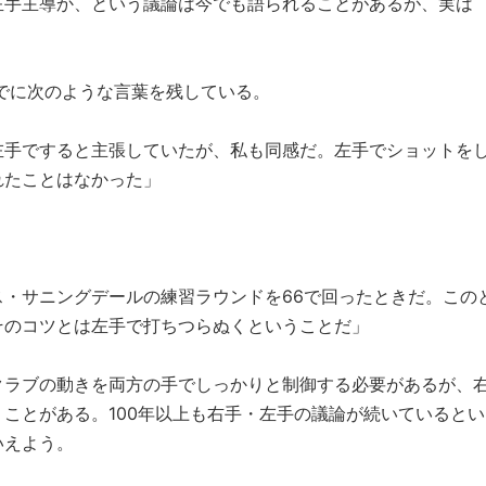
左手主導か、という議論は今でも語られることがあるが、実は
すでに次のような言葉を残している。
左手ですると主張していたが、私も同感だ。左手でショットを
れたことはなかった」
・サニングデールの練習ラウンドを66で回ったときだ。この
そのコツとは左手で打ちつらぬくということだ」
クラブの動きを両方の手でしっかりと制御する必要があるが、
ことがある。100年以上も右手・左手の議論が続いているとい
いえよう。