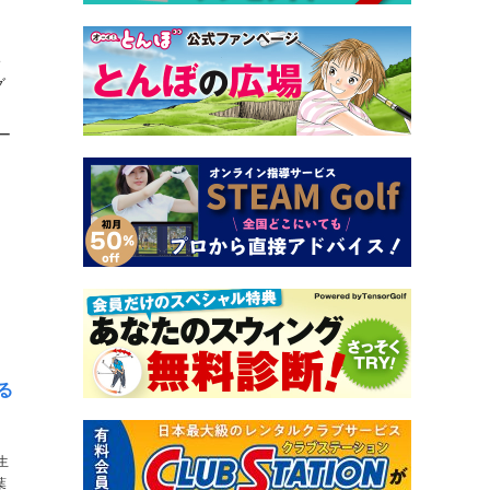
4
グ
。
ー
る
生
葉