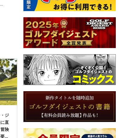
ー・ジ
望に直
な冒険
必要