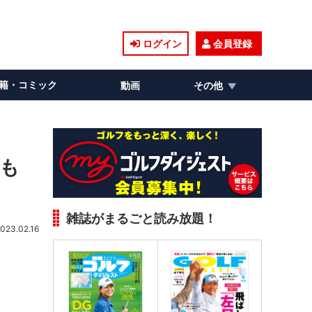
ログイン
会員登録
籍・コミック
動画
その他
うも
雑誌がまるごと読み放題！
023.02.16