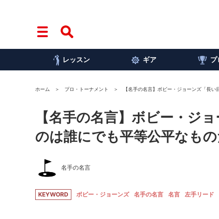
レッスン
ギア
プ
ホーム
プロ・トーナメント
【名手の名言】ボビー・ジョーンズ「長い目
【名手の名言】ボビー・ジョ
のは誰にでも平等公平なもの
名手の名言
KEYWORD
ボビー・ジョーンズ
名手の名言
名言
左手リード