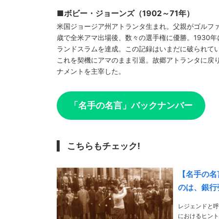
■ボビー・ジョーンズ（1902～71年）
米国ジョージア州アトランタ生まれ。父親がゴルファ
歳で全米アマ出場後、数々の選手権に優勝。1930
ランドスラムを達成。この記録はいまだに破られて
これを契機にアマのまま引退。故郷アトランタに戻
ナメントを主宰した。
「名手の名言」バックナンバー
こちらもチェック!
【名手の名
のは、銀行
レジェンドと呼
におけるヒント