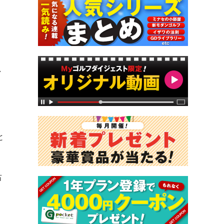
し
と
右