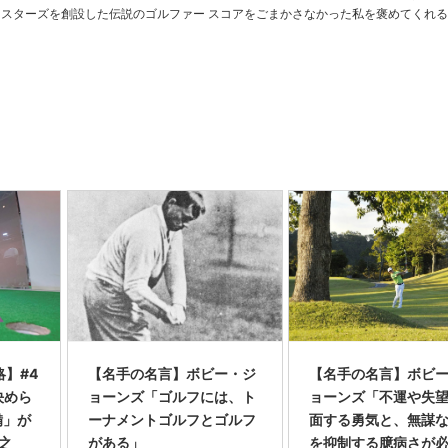
は銀行強盗をしなかった私を褒めてくれるようなものである ボビー……
】#4
【名手の名言】ボビー・ジ
【名手の名言】ボビ
決めら
ョーンズ「ゴルフには、ト
ョーンズ「不運や失
備」が
ーナメントゴルフとゴルフ
面する勇気と、無謀
寛之
がある」
を抑制する臆病さが