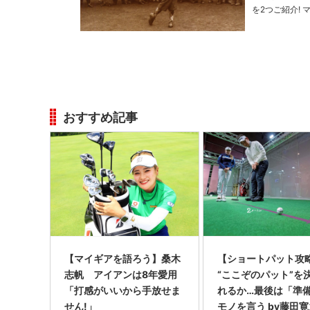
を2つご紹介! マスターズを創設した伝説のゴルファー スコアをごまかさなかった私を褒めてくれるの
おすすめ記事
【マイギアを語ろう】桑木
【ショートパット攻略
志帆 アイアンは8年愛用
“ここぞのパット”を
「打感がいいから手放せま
れるか…最後は「準
せん!」
モノを言う by藤田