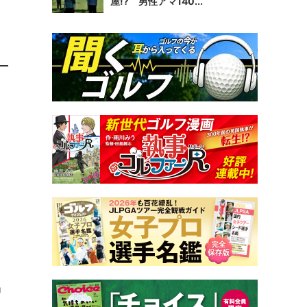
屋!? 男性アマ140...
、
う
」