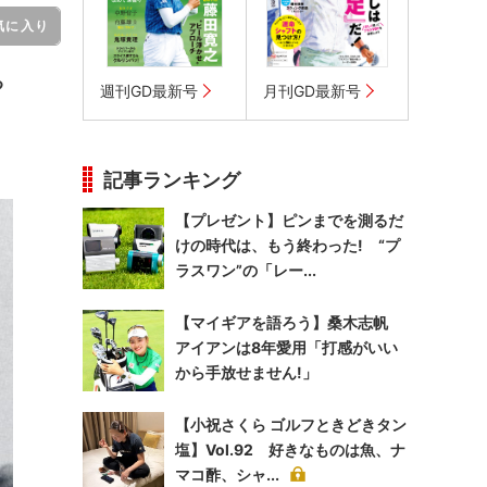
気に入り
る
週刊GD最新号
月刊GD最新号
記事ランキング
【プレゼント】ピンまでを測るだ
けの時代は、もう終わった! “プ
ラスワン”の「レー...
【マイギアを語ろう】桑木志帆
アイアンは8年愛用「打感がいい
から手放せません!」
【小祝さくら ゴルフときどきタン
塩】Vol.92 好きなものは魚、ナ
マコ酢、シャ...