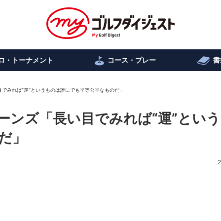
ロ・トーナメント
コース・プレー
書
でみれば“運”というものは誰にでも平等公平なものだ」
ーンズ「長い目でみれば“運”とい
だ」
2