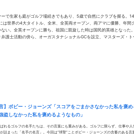
ーで生家も庭がゴルフ場続きでもあり、5歳で自然にクラブを握る。1
年には世界の4大タイトル、全米、全英両オープン、両アマに優勝、年間
いない。全英オープンに勝ち、祖国に凱旋した時は国民的英雄となった
り弁護士活動の傍ら、オーガスタナショナルGCを設立、マスターズ・ト
言】ボビー・ジョーンズ「スコアをごまかさなかった私を褒め
強盗しなかった私を褒めるようなもの」
ばれるゴルフの名手たちは、その言葉にも重みがある。ゴルフに限らず、仕事や人
が詰まった「名手の名言」。今回は“球聖”ことボビー・ジョーンズの含蓄のある言