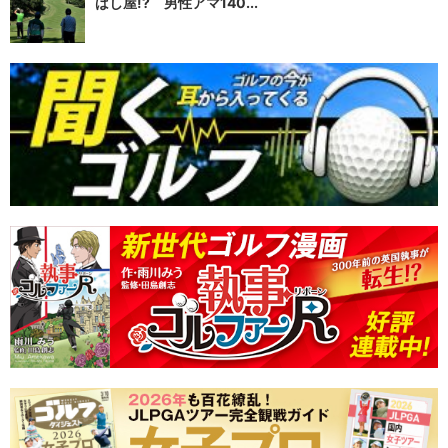
ばし屋!? 男性アマ140...