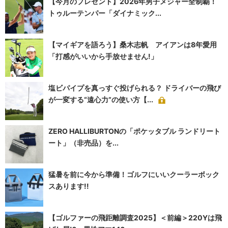
【今月のプレゼント】2026年男子メジャー全制覇！
トゥルーテンパー「ダイナミック...
【マイギアを語ろう】桑木志帆 アイアンは8年愛用
「打感がいいから手放せません!」
塩ビパイプを真っすぐ投げられる？ ドライバーの飛び
が一変する“遠心力”の使い方【...
ZERO HALLIBURTONの「ポケッタブル ランドリート
ート」（非売品）を...
猛暑を前に今から準備！ゴルフにいいクーラーボック
スあります!!
【ゴルファーの飛距離調査2025】＜前編＞220Yは飛