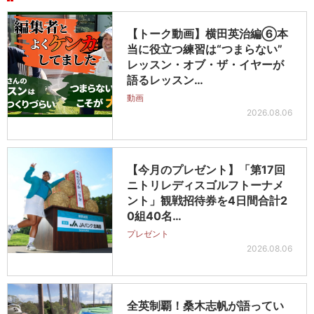
【トーク動画】横田英治編⑥本
当に役立つ練習は“つまらない”
レッスン・オブ・ザ・イヤーが
語るレッスン…
動画
2026.08.06
【今月のプレゼント】「第17回
ニトリレディスゴルフトーナメ
ント」観戦招待券を4日間合計2
0組40名…
プレゼント
2026.08.06
全英制覇！桑木志帆が語ってい