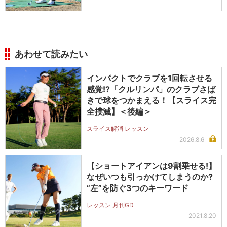
あわせて読みたい
インパクトでクラブを1回転させる
感覚!?「クルリンパ」のクラブさば
きで球をつかまえる！【スライス完
全撲滅】＜後編＞
スライス解消 レッスン
2026.8.6
【ショートアイアンは9割乗せる!】
なぜいつも引っかけてしまうのか?
“左”を防ぐ3つのキーワード
レッスン 月刊GD
2021.8.20