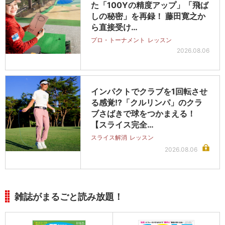
た「100Yの精度アップ」「飛ば
しの秘密」を再録！ 藤田寛之か
ら直接受け…
プロ・トーナメント
レッスン
2026.08.06
インパクトでクラブを1回転させ
る感覚!?「クルリンパ」のクラ
ブさばきで球をつかまえる！
【スライス完全…
スライス解消
レッスン
2026.08.06
雑誌がまるごと読み放題！