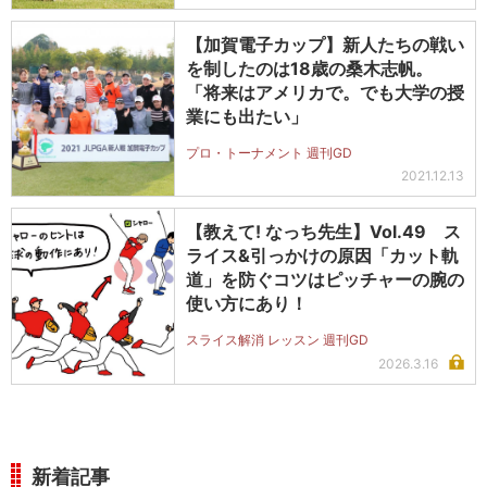
【加賀電子カップ】新人たちの戦い
を制したのは18歳の桑木志帆。
「将来はアメリカで。でも大学の授
業にも出たい」
プロ・トーナメント 週刊GD
2021.12.13
【教えて! なっち先生】Vol.49 ス
ライス&引っかけの原因「カット軌
道」を防ぐコツはピッチャーの腕の
使い方にあり！
スライス解消 レッスン 週刊GD
2026.3.16
新着記事