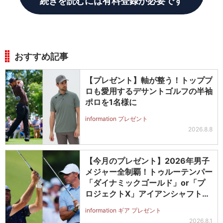
続きを読むには有料登録が必要です
おすすめ記事
【プレゼント】軸が整う！トッププ
ロも愛用するデサントゴルフの半袖
ポロを1名様に
information プレゼント
2026.8.8
【今月のプレゼント】2026年男子
メジャー全制覇！トゥルーテンパー
「ダイナミックゴールド」or「プ
ロジェクトX」アイアンシャフト
（#5～#PW）＋ICONグリップセ
information ギア プレゼント
ットを抽選で2名に！
2026.8.1