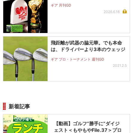
ギア 月刊GD
2026.6.18
飛距離が武器の脇元華。でも本命
は、ドライバーより3本のウェッジ
ギア プロ・トーナメント 週刊GD
2021.2.5
新着記事
【動画】ゴルフ“勝手に”ダイジ
ェスト＜もやもやFile.37＞プロ