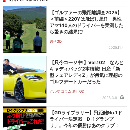
【ゴルファーの飛距離調査2025】
＜前編＞220Yは飛ばし屋!? 男性
アマ140人のドライバーを実測した
ら驚きの結果に!
週刊GD
2025.11.4
【只今コージ中!】Vol.102 なんと
キャディバッグ2本積載! 日産「新
型フェアレディZ」が何気に理想の
ゴルフデートカーだった
クルマ コラム 週刊GD
2023.3.8
【GDライブラリー】飛距離No.1ド
ライバー決定戦「D-1グランプ
リ」。今年の優勝はあのクラブ！