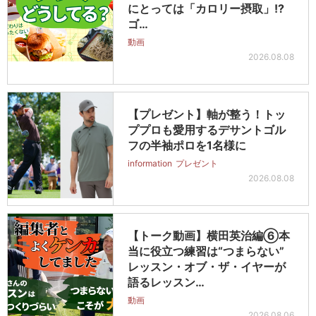
にとっては「カロリー摂取」!?
ゴ…
動画
2026.08.08
【プレゼント】軸が整う！トッ
ププロも愛用するデサントゴル
フの半袖ポロを1名様に
information
プレゼント
2026.08.08
【トーク動画】横田英治編⑥本
当に役立つ練習は“つまらない”
レッスン・オブ・ザ・イヤーが
語るレッスン…
動画
2026.08.06