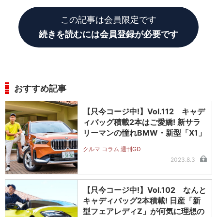
ボディは今ひとつ華やかさに欠けるものあり。
この記事は会員限定です
続きを読むには会員登録が必要です
おすすめ記事
【只今コージ中!】Vol.112 キャデ
ィバッグ積載2本はご愛嬌! 新サラ
リーマンの憧れBMW・新型「X1」
クルマ コラム 週刊GD
2023.8.3
【只今コージ中!】Vol.102 なんと
キャディバッグ2本積載! 日産「新
型フェアレディZ」が何気に理想の