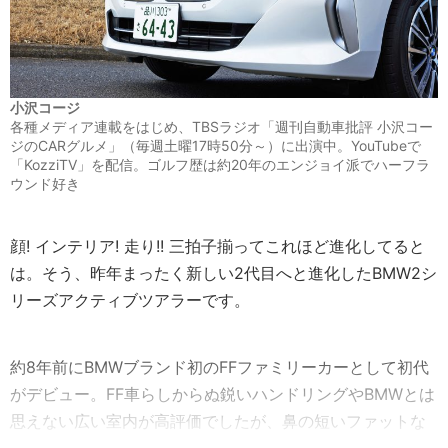
小沢コージ
各種メディア連載をはじめ、TBSラジオ「週刊自動車批評 小沢コー
ジのCARグルメ」（毎週土曜17時50分～）に出演中。YouTubeで
「KozziTV」を配信。ゴルフ歴は約20年のエンジョイ派でハーフラ
ウンド好き
顔! インテリア! 走り!! 三拍子揃ってこれほど進化してると
は。そう、昨年まったく新しい2代目へと進化したBMW2シ
リーズアクティブツアラーです。
約8年前にBMWブランド初のFFファミリーカーとして初代
がデビュー。FF車らしからぬ鋭いハンドリングやBMWとは
思えない広い室内が高評価でしたが、鼻の短いファットな