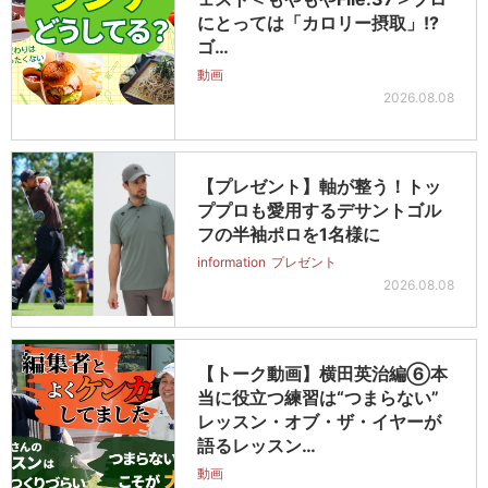
にとっては「カロリー摂取」!?
ゴ…
動画
2026.08.08
【プレゼント】軸が整う！トッ
ププロも愛用するデサントゴル
フの半袖ポロを1名様に
information
プレゼント
2026.08.08
【トーク動画】横田英治編⑥本
当に役立つ練習は“つまらない”
レッスン・オブ・ザ・イヤーが
語るレッスン…
動画