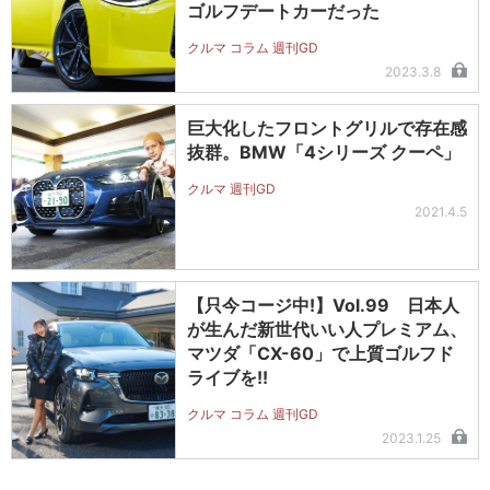
ゴルフデートカーだった
クルマ コラム 週刊GD
2023.3.8
巨大化したフロントグリルで存在感
抜群。BMW「4シリーズ クーペ」
クルマ 週刊GD
2021.4.5
【只今コージ中!】Vol.99 日本人
が生んだ新世代いい人プレミアム、
マツダ「CX-60」で上質ゴルフド
ライブを!!
クルマ コラム 週刊GD
2023.1.25