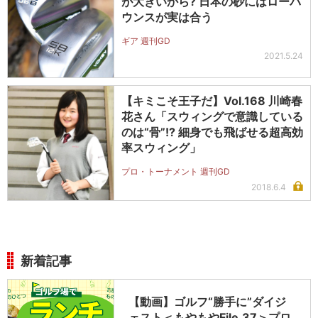
が大きいから? 日本の砂にはローバ
ウンスが実は合う
ギア 週刊GD
2021.5.24
【キミこそ王子だ】Vol.168 川崎春
花さん「スウィングで意識している
のは“骨”!? 細身でも飛ばせる超高効
率スウィング」
プロ・トーナメント 週刊GD
2018.6.4
新着記事
【動画】ゴルフ“勝手に”ダイジ
ェスト＜もやもやFile.37＞プロ