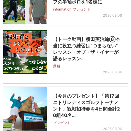
フの半袖ポロを1名様に
information
プレゼント
2026.08.08
【トーク動画】横田英治編⑥本
当に役立つ練習は“つまらない”
レッスン・オブ・ザ・イヤーが
語るレッスン…
動画
2026.08.06
【今月のプレゼント】「第17回
ニトリレディスゴルフトーナメ
ント」観戦招待券を4日間合計2
0組40名…
プレゼント
2026.08.06