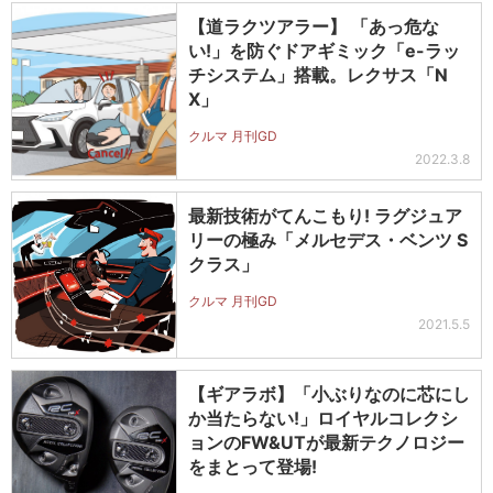
【道ラクツアラー】 「あっ危な
い!」を防ぐドアギミック「e-ラッ
チシステム」搭載。レクサス「N
X」
クルマ 月刊GD
2022.3.8
最新技術がてんこもり! ラグジュア
リーの極み「メルセデス・ベンツ S
クラス」
クルマ 月刊GD
2021.5.5
【ギアラボ】「小ぶりなのに芯にし
か当たらない!」ロイヤルコレクシ
ョンのFW&UTが最新テクノロジー
をまとって登場!