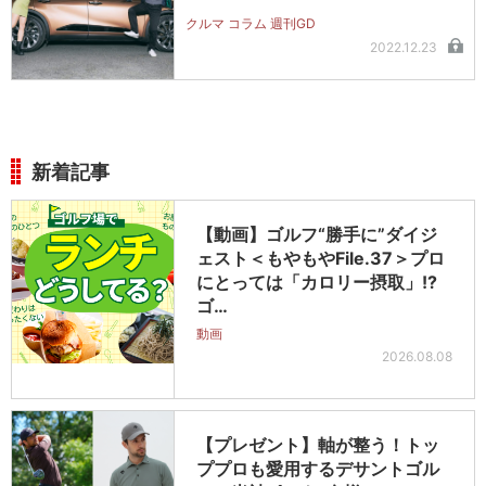
クルマ コラム 週刊GD
2022.12.23
新着記事
【動画】ゴルフ“勝手に”ダイジ
ェスト＜もやもやFile.37＞プロ
にとっては「カロリー摂取」!?
ゴ…
動画
2026.08.08
【プレゼント】軸が整う！トッ
ププロも愛用するデサントゴル