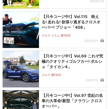
2024.5.20
【只今コージ中!】Vol.115 映え
る! 走れる! 欲張り過ぎるクロスオ
ーバー! プジョー「408」
クルマ コラム 週刊GD
2023.9.21
【只今コージ中!】Vol.69 これぞ究
極のクオリティゴルフカー! ポルシ
ェ「タイカン4」
クルマ 週刊GD
2021.11.5
【只今コージ中!】Vol.97 世紀の名
車の大革命!新型「クラウン クロス
オーバー」