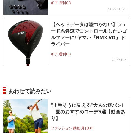
ギア 月刊GD
2022.10.20
【ヘッドデータは嘘つかない】フェ
ード系弾道でコントロールしたいゴ
ルファーに! ヤマハ「RMX VD」ド
ライバー
ギア 週刊GD
2022.1.14
あわせて読みたい
“上手そうに見える”大人の短パン!
夏のおすすめコーデ5選【動画あ
り】
ファッション 動画 月刊GD