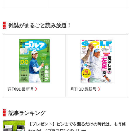
雑誌がまるごと読み放題！
週刊GD最新号
月刊GD最新号
記事ランキング
【プレゼント】ピンまでを測るだけの時代は、もう終
わった! “プラスワン”の「レー...