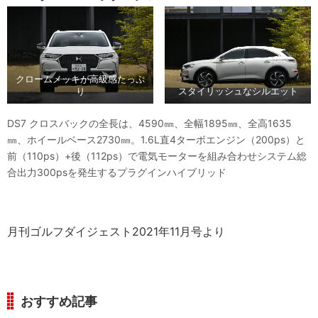
クロームメッキが高級感たっぷ
り
スタイリッシュなシルエット
DS7 クロスバックの全長は、4590㎜、全幅1895㎜、全高1635
㎜、ホイールベース2730㎜。1.6L直4ターボエンジン（200ps）と
前（110ps）+後（112ps）で電気モーターを組み合わせシステム総
合出力300psを発生するプラグインハイブリッド
月刊ゴルフダイジェスト2021年11月号より
おすすめ記事