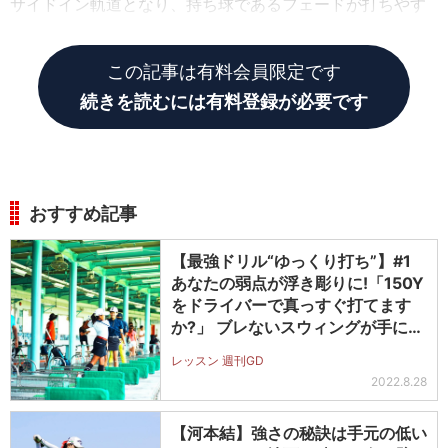
サイドイン軌道となり、持ち球であるフェードが打ちやす
くなります。
この記事は有料会員限定です
続きを読むには有料登録が必要です
おすすめ記事
【最強ドリル“ゆっくり打ち”】#1
あなたの弱点が浮き彫りに!「150Y
をドライバーで真っすぐ打てます
か?」 ブレないスウィングが手に入
る!
レッスン 週刊GD
2022.8.28
【河本結】強さの秘訣は手元の低い