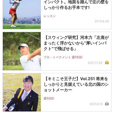
インパクト。地面を踏んで左の壁を
しっかり作るお手本です!
レッスン
2019.6.28
【スウィング研究】河本力「左肩が
まったく浮かないから“厚いインパ
クト”で飛ばせる」
プロ・トーナメント 週刊GD
2021.11.30
【キミこそ王子だ】Vol.251 将来を
しっかりと見据えている北の国のシ
ョットメーカー
週刊GD
2021.6.15