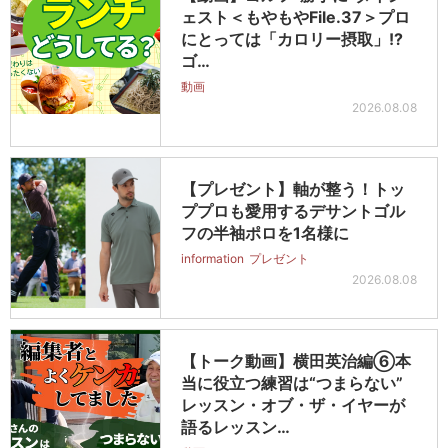
ェスト＜もやもやFile.37＞プロ
にとっては「カロリー摂取」!?
ゴ…
動画
2026.08.08
【プレゼント】軸が整う！トッ
ププロも愛用するデサントゴル
フの半袖ポロを1名様に
information
プレゼント
2026.08.08
【トーク動画】横田英治編⑥本
当に役立つ練習は“つまらない”
レッスン・オブ・ザ・イヤーが
語るレッスン…