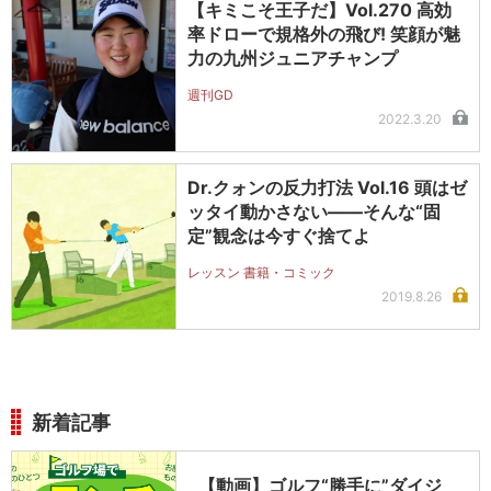
【キミこそ王子だ】Vol.270 高効
率ドローで規格外の飛び! 笑顔が魅
力の九州ジュニアチャンプ
週刊GD
2022.3.20
Dr.クォンの反力打法 Vol.16 頭はゼ
ッタイ動かさない――そんな“固
定”観念は今すぐ捨てよ
レッスン 書籍・コミック
2019.8.26
新着記事
【動画】ゴルフ“勝手に”ダイジ