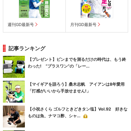
週刊GD最新号
月刊GD最新号
記事ランキング
【プレゼント】ピンまでを測るだけの時代は、もう終
わった! “プラスワン”の「レー...
【マイギアを語ろう】桑木志帆 アイアンは8年愛用
「打感がいいから手放せません!」
【小祝さくら ゴルフときどきタン塩】Vol.92 好きな
ものは魚、ナマコ酢、シャ...