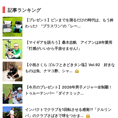
記事ランキング
【プレゼント】ピンまでを測るだけの時代は、もう終
わった! “プラスワン”の「レー...
【マイギアを語ろう】桑木志帆 アイアンは8年愛用
「打感がいいから手放せません!」
【小祝さくら ゴルフときどきタン塩】Vol.92 好きな
ものは魚、ナマコ酢、シャ...
【今月のプレゼント】2026年男子メジャー全制覇！
トゥルーテンパー「ダイナミック...
インパクトでクラブを1回転させる感覚!?「クルリン
パ」のクラブさばきで球をつかま...