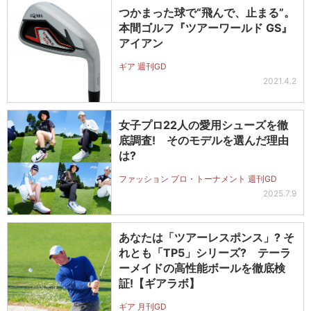
つかまった球で“飛んで、止まる”。
本間ゴルフ『ツアーワールド GS』
アイアン
ギア 週刊GD
2021.4.2
女子プロ22人の愛用シューズを徹
底調査! そのモデルを選んだ理由
は?
ファッション プロ・トーナメント 週刊GD
2025.7.9
あなたは「ツアーレスポンス」? そ
れとも「TP5」シリーズ? テーラ
ーメイドの高性能ボールを徹底検
証!【ギアラボ】
ギア 月刊GD