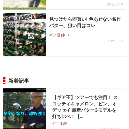
2023.5.19
見つけたら即買い! 色あせない名作
パター、狙い目はコレ
ギア 週刊GD
2021.3.17
新着記事
【ギア王】ツアーでも注目！ ス
コッティキャメロン、ピン、オ
デッセイ 最新パター3モデルを
打ち比べ！【…
ギア
動画