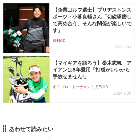
【企業ゴルフ選士】ブリヂストンス
ポーツ・小暮良輔さん「切磋琢磨し
て高め合う、そんな関係が楽しいで
す」
週刊GD
2025.3.12
【マイギアを語ろう】桑木志帆 ア
イアンは8年愛用「打感がいいから
手放せません!」
ギア プロ・トーナメント 月刊GD
2024.8.30
あわせて読みたい