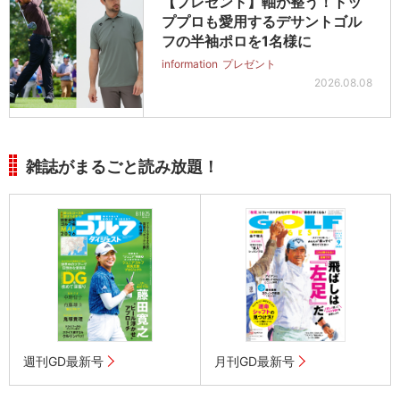
【プレゼント】軸が整う！トッ
ププロも愛用するデサントゴル
フの半袖ポロを1名様に
information
プレゼント
2026.08.08
雑誌がまるごと読み放題！
週刊GD最新号
月刊GD最新号