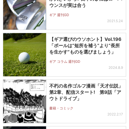
ウンスが実は合う
ギア 週刊GD
2021.5.24
【ギア選びのウソホント】Vol.196
「ボールは“短所を補う”より“長所
を生かす”ものを選びましょう」
ギア コラム 週刊GD
2024.8.9
不朽の名作ゴルフ漫画「天才伝説」
第2章、配信スタート! 第9話「ア
ウトドライブ」
書籍・コミック
2022.2.17