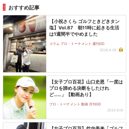
おすすめ記事
【小祝さくら ゴルフときどきタン
塩】Vol.87 朝11時に起きる生活
は1週間半でやめました
コラム プロ・トーナメント 週刊GD
2026.4.29
【女子プロ百花】山口史恩「一度は
プロを諦める決断をしたけれ
ど……」【動画あり】
プロ・トーナメント 動画 月刊GD
2024.9.19
【女子プロ百花】竹内美来「ゴルフ