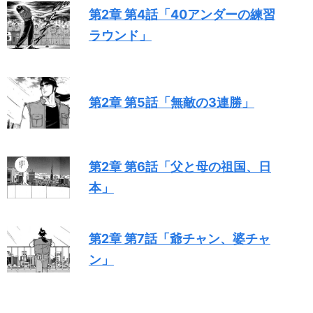
第2章 第4話「40アンダーの練習
ラウンド」
第2章 第5話「無敵の3連勝」
第2章 第6話「父と母の祖国、日
本」
第2章 第7話「爺チャン、婆チャ
ン」