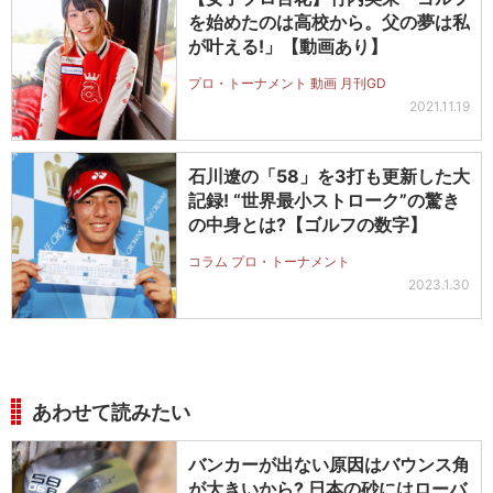
を始めたのは高校から。父の夢は私
が叶える!」【動画あり】
プロ・トーナメント 動画 月刊GD
2021.11.19
石川遼の「58」を3打も更新した大
記録! “世界最小ストローク”の驚き
の中身とは?【ゴルフの数字】
コラム プロ・トーナメント
2023.1.30
あわせて読みたい
バンカーが出ない原因はバウンス角
が大きいから? 日本の砂にはローバ