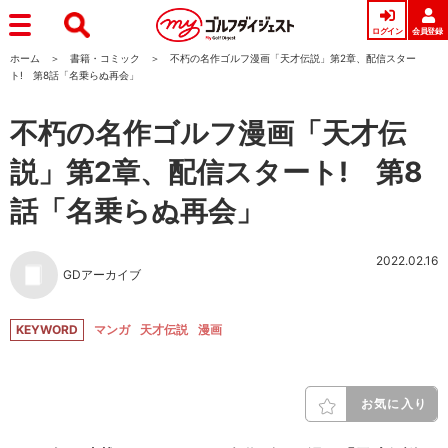
ログイン
会員登録
ホーム
書籍・コミック
不朽の名作ゴルフ漫画「天才伝説」第2章、配信スター
ト! 第8話「名乗らぬ再会」
不朽の名作ゴルフ漫画「天才伝
説」第2章、配信スタート! 第8
話「名乗らぬ再会」
2022.02.16
GDアーカイブ
KEYWORD
マンガ
天才伝説
漫画
お気に入り