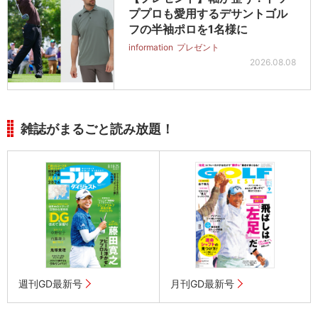
ププロも愛用するデサントゴル
フの半袖ポロを1名様に
information
プレゼント
2026.08.08
雑誌がまるごと読み放題！
週刊GD最新号
月刊GD最新号