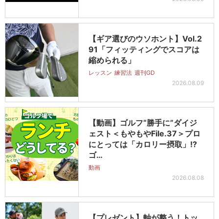
【ギア選びのウソホント】Vol.2
91「フィッティングでスコアは
縮められる」
レッスン
練習法
週刊GD
2026.08.09
【動画】ゴルフ“勝手に”ダイジ
ェスト＜もやもやFile.37＞プロ
にとっては「カロリー摂取」!?
ゴ…
動画
2026.08.08
【プレゼント】軸が整う！トッ