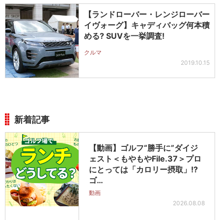
【ランドローバー・レンジローバー
イヴォーグ】キャディバッグ何本積
める? SUVを一挙調査!
クルマ
2019.10.15
新着記事
【動画】ゴルフ“勝手に”ダイジ
ェスト＜もやもやFile.37＞プロ
にとっては「カロリー摂取」!?
ゴ…
動画
2026.08.08