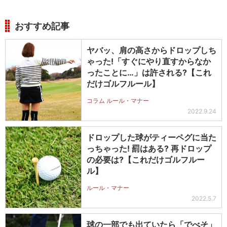
おすすめ記事
ヤバッ、肩の高さからドロップしち
ゃった!「すぐにやり直すからなか
ったことに…」は許される?【これ
だけゴルフルール】
コラム ルール・マナー
2022.9.24
ドロップした球がティーペグに当た
っちゃった! 罰はある? 再ドロップ
の必要は?【これだけゴルフルー
ル】
ルール・マナー
2022.5.7
球の一部でも出ていたら「でべそ」