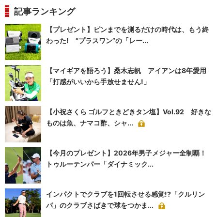
記事ランキング
【プレゼント】ピンまでを測るだけの時代は、もう終
わった! “プラスワン”の「レー...
【マイギアを語ろう】桑木志帆 アイアンは8年愛用
「打感がいいから手放せません!」
【小祝さくら ゴルフときどきタン塩】Vol.92 好きな
ものは魚、ナマコ酢、シャ...
【今月のプレゼント】2026年男子メジャー全制覇！
トゥルーテンパー「ダイナミック...
インパクトでクラブを1回転させる感覚!?「クルリン
パ」のクラブさばきで球をつかま...