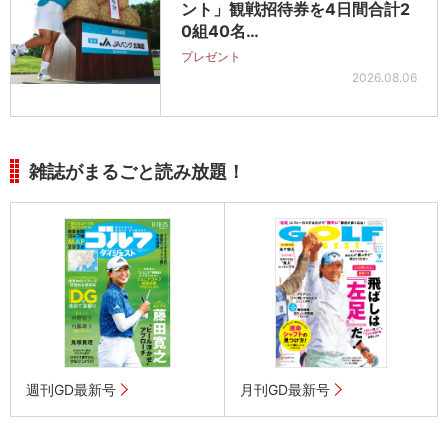
ント」観戦招待券を4日間合計2
0組40名…
プレゼント
2026.08.06
雑誌がまるごと読み放題！
週刊GD最新号
月刊GD最新号