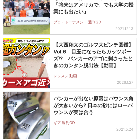
「将来はアメリカで。でも大学の授
業にも出たい」
プロ・トーナメント 週刊GD
2021.12.13
【大西翔太のゴルフ大ピンチ図鑑】
Vol.6 目玉になったらガッツポー
ズ!? バンカーのアゴに刺さったと
きのカンタン脱出法【動画】
レッスン 動画
2026.1.27
バンカーが出ない原因はバウンス角
が大きいから? 日本の砂にはローバ
ウンスが実は合う
ギア 週刊GD
2021.5.24