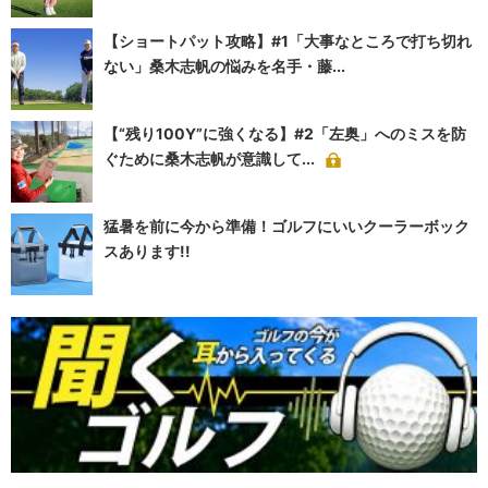
【ショートパット攻略】#1「大事なところで打ち切れ
ない」桑木志帆の悩みを名手・藤...
【“残り100Y”に強くなる】#2「左奥」へのミスを防
ぐために桑木志帆が意識して...
猛暑を前に今から準備！ゴルフにいいクーラーボック
スあります!!