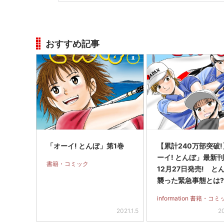
おすすめ記事
「オーイ! とんぼ」第1巻
【累計240万部突破
ーイ! とんぼ」最新刊
書籍・コミック
12月27日発売! と
襲った緊急事態とは
information 書籍・コ
2021.1.5
2