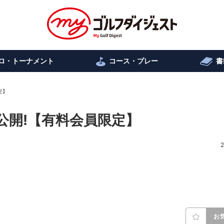
ロ・トーナメント
コース・プレー
書
定】
を公開!【有料会員限定】
2
お