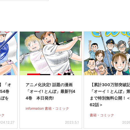
!】「オ
アニメ化決定! 話題の漫画
【累計300万部突破
54巻
「オーイ! とんぼ」最新刊4
「オーイ！とんぼ」第
んぼを
4巻 本日発売!
まで特別無料公開！＜
?
62話＞
information 書籍・コミック
ミック
書籍・コミック
024.12.27
2023.5.1
2026