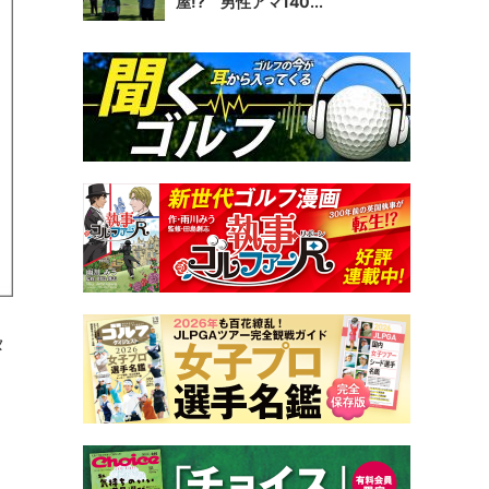
屋!? 男性アマ140...
タ