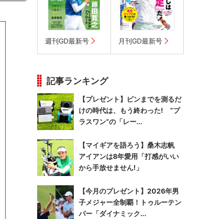
週刊GD最新号
月刊GD最新号
記事ランキング
【プレゼント】ピンまでを測るだ
けの時代は、もう終わった! “プ
ラスワン”の「レー...
【マイギアを語ろう】桑木志帆
アイアンは8年愛用「打感がいい
から手放せません!」
【今月のプレゼント】2026年男
子メジャー全制覇！トゥルーテン
パー「ダイナミック...