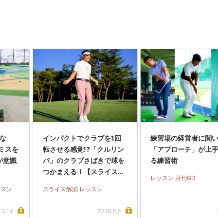
くな
インパクトでクラブを1回
練習場の経営者に聞
ミスを
転させる感覚!?「クルリン
「アプローチ」が上
が意識
パ」のクラブさばきで球を
る練習術
つかまえる！【スライス完
レッスン 月刊GD
全撲滅】＜後編＞
ッスン
スライス解消 レッスン
.3.19
2026.8.6