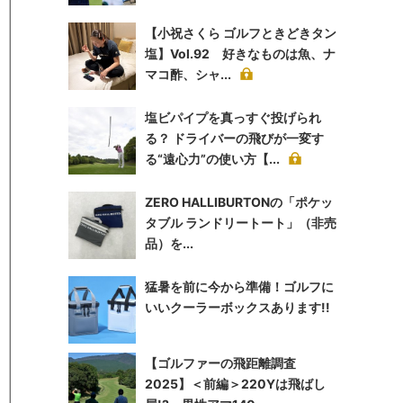
【小祝さくら ゴルフときどきタン
塩】Vol.92 好きなものは魚、ナ
マコ酢、シャ...
塩ビパイプを真っすぐ投げられ
る？ ドライバーの飛びが一変す
る“遠心力”の使い方【...
ZERO HALLIBURTONの「ポケッ
タブル ランドリートート」（非売
品）を...
猛暑を前に今から準備！ゴルフに
いいクーラーボックスあります!!
【ゴルファーの飛距離調査
2025】＜前編＞220Yは飛ばし