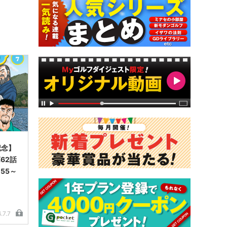
記念】
62話
55～
.7.7