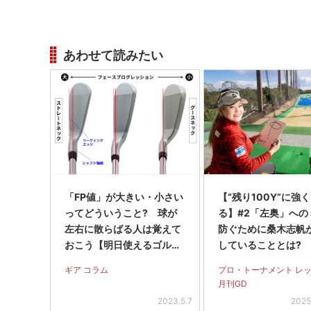
あわせて読みたい
「FP値」が大きい・小さい
【“残り100Y”に強
ってどういうこと? 球が
る】#2「左奥」への
左右に散らばる人は覚えて
防ぐために桑木志帆
おこう【明日使えるゴルフ
していることとは?
用語】
ギア コラム
プロ・トーナメント レ
月刊GD
2023.5.7
2025