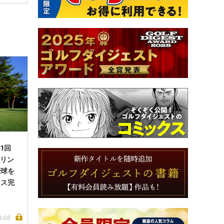
1回
ルリン
で球を
イス完
8.06