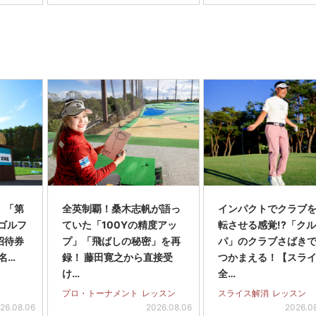
】「第
全英制覇！桑木志帆が語っ
インパクトでクラブを
スゴルフ
ていた「100Yの精度アッ
転させる感覚!?「ク
招待券
プ」「飛ばしの秘密」を再
パ」のクラブさばき
名…
録！ 藤田寛之から直接受
つかまえる！【スラ
け…
全…
プロ・トーナメント
レッスン
スライス解消
レッスン
26.08.06
2026.08.06
2026.0