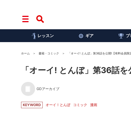
レッスン
ギア
プ
ホーム
書籍・コミック
「オーイ! とんぼ」第36話を公開!【有料会員限
「オーイ! とんぼ」第36話
GDアーカイブ
KEYWORD
オーイ！とんぼ
コミック
漫画