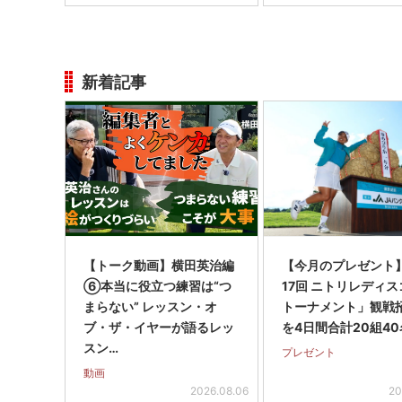
新着記事
【トーク動画】横田英治編
【今月のプレゼント
⑥本当に役立つ練習は“つ
17回 ニトリレディ
まらない” レッスン・オ
トーナメント」観戦
ブ・ザ・イヤーが語るレッ
を4日間合計20組40
スン…
プレゼント
動画
2026.08.06
20