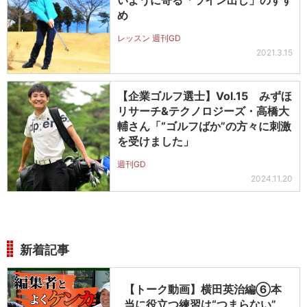
め
レッスン 週刊GD
2021.3.15
【企業ゴルフ選士】Vol.15 みずほ
リサーチ&テクノロジーズ・高橋大
輔さん「“ゴルフばか”の方々に刺激
を受けました」
週刊GD
2024.11.20
新着記事
【トーク動画】横田英治編⑥本
当に役立つ練習は“つまらない”