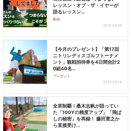
レッスン・オブ・ザ・イヤーが
語るレッスン…
動画
2026.08.06
【今月のプレゼント】「第17回
ニトリレディスゴルフトーナメ
ント」観戦招待券を4日間合計2
0組40名…
プレゼント
2026.08.06
全英制覇！桑木志帆が語ってい
た「100Yの精度アップ」「飛ば
しの秘密」を再録！ 藤田寛之か
ら直接受け…