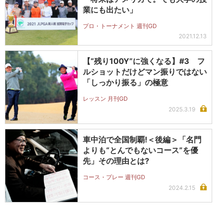
業にも出たい」
プロ・トーナメント 週刊GD
2021.12.13
【“残り100Y”に強くなる】#3 フ
ルショットだけどマン振りではない
「しっかり振る」の極意
レッスン 月刊GD
2025.3.19
車中泊で全国制覇!＜後編＞「名門
よりも“とんでもないコース”を優
先」その理由とは?
コース・プレー 週刊GD
2024.2.15