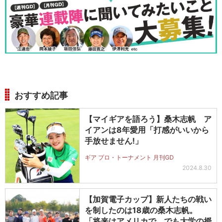
おすすめ記事
【マイギアを語ろう】桑木志帆 ア
イアンは8年愛用「打感がいいから
手放せません!」
ギア プロ・トーナメント 月刊GD
2024.8.30
【加賀電子カップ】新人たちの戦い
を制したのは18歳の桑木志帆。
「将来はアメリカで。でも大学の授