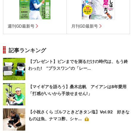
週刊GD最新号
月刊GD最新号
記事ランキング
【プレゼント】ピンまでを測るだけの時代は、もう終
わった! “プラスワン”の「レー...
【マイギアを語ろう】桑木志帆 アイアンは8年愛用
「打感がいいから手放せません!」
【小祝さくら ゴルフときどきタン塩】Vol.92 好きな
ものは魚、ナマコ酢、シャ...