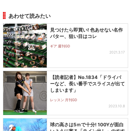
あわせて読みたい
見つけたら即買い! 色あせない名作
パター、狙い目はコレ
ギア 週刊GD
2021.3.17
【読者記者】No.1834「ドライバ
ーなど、長い番手でスライスが出て
しまいます」
レッスン 月刊GD
2023.10.8
球の高さは5ｍで十分! 100Yが面白
いように寄る「ライン出し」のすす