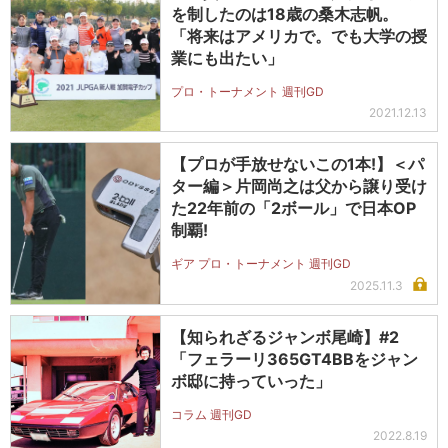
を制したのは18歳の桑木志帆。
「将来はアメリカで。でも大学の授
業にも出たい」
プロ・トーナメント 週刊GD
2021.12.13
【プロが手放せないこの1本!】＜パ
ター編＞片岡尚之は父から譲り受け
た22年前の「2ボール」で日本OP
制覇!
ギア プロ・トーナメント 週刊GD
2025.11.3
【知られざるジャンボ尾崎】#2
「フェラーリ365GT4BBをジャン
ボ邸に持っていった」
コラム 週刊GD
2022.8.19