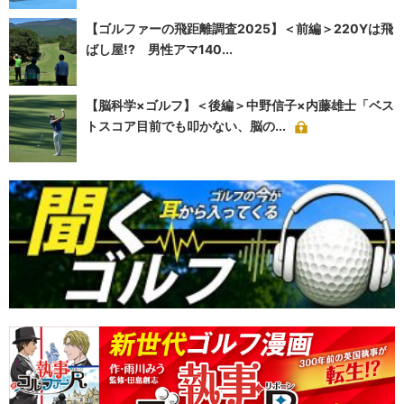
【ゴルファーの飛距離調査2025】＜前編＞220Yは飛
ばし屋!? 男性アマ140...
【脳科学×ゴルフ】＜後編＞中野信子×内藤雄士「ベス
トスコア目前でも叩かない、脳の...