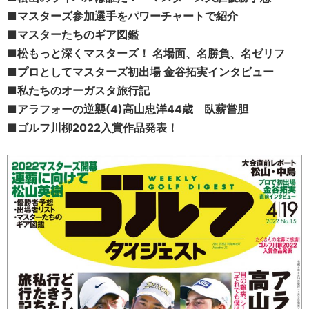
■マスターズ参加選手をパワーチャートで紹介
■マスターたちのギア図鑑
■
松もっと深くマスターズ！ 名場面、名勝負、名ゼリフ
■プロとしてマスターズ初出場 金谷拓実インタビュー
■私たちのオーガスタ旅行記
■アラフォーの逆襲(4)高山忠洋44歳 臥薪嘗胆
■ゴルフ川柳2022入賞作品発表！