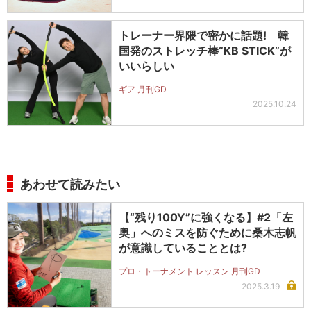
トレーナー界隈で密かに話題! 韓
国発のストレッチ棒“KB STICK”が
いいらしい
ギア 月刊GD
2025.10.24
あわせて読みたい
【“残り100Y”に強くなる】#2「左
奥」へのミスを防ぐために桑木志帆
が意識していることとは?
プロ・トーナメント レッスン 月刊GD
2025.3.19