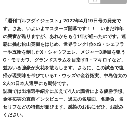
「週刊ゴルフダイジェスト」2022年4月19日号の発売で
す。さあ、いよいよマスターズ開幕です！！ いまだ昨年
の興奮が甦りますが、あれからもう1年が経ったのです。連
覇に挑む松山英樹をはじめ、世界ランク1位のS・シェフラ
ーや五輪を制したX・シャウフェレ、メジャー3勝目を狙う
C・モリカワ、グランドスラムを目指すR・マキロイなど、
並みいる強豪が火花を散らします。さらに、この試合で復
帰が現実味を帯びているT・ウッズや金谷拓実、中島啓太の
2人の日本人選手にも期待です。
誌面では出場選手紹介に加えて4人の識者による優勝予想、
金谷拓実の直前インタビュー、過去の名場面、名勝負、名
セリフなどの特集が並びます。感染のお供にぜひ、お読み
ください。