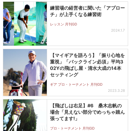
練習場の経営者に聞いた「アプロー
チ」が上手くなる練習術
レッスン 月刊GD
2024.1.7
【マイギアを語ろう】「振り心地を
重視」「バックライン必須」平均3
02Yの飛ばし屋・清水大成の14本
セッティング
ギア プロ・トーナメント 月刊GD
2023.3.28
【飛ばしは右足】#6 桑木志帆の
場合「見えない部分でめっちゃ踏ん
張ってます!」
プロ・トーナメント 月刊GD