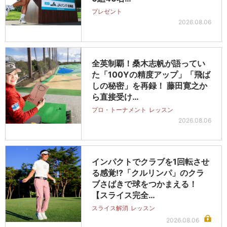
プレゼント
2026.08.06
全英制覇！桑木志帆が語ってい
た「100Yの精度アップ」「飛ば
しの秘密」を再録！ 藤田寛之か
ら直接受け…
プロ・トーナメント
レッスン
2026.08.06
インパクトでクラブを1回転させ
る感覚!?「クルリンパ」のクラ
ブさばきで球をつかまえる！
【スライス完全…
スライス解消
レッスン
2026.08.06