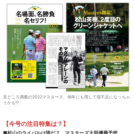
見どころ満載の2022マスターズ。例年にも増して寝不足になっちゃ
うかも!?
【今号の注目特集は？
】
■
松山のライバルは誰だ？ マスターズ大胆優勝予想