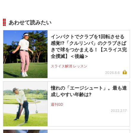
あわせて読みたい
インパクトでクラブを1回転させる
感覚!?「クルリンパ」のクラブさば
きで球をつかまえる！【スライス完
全撲滅】＜後編＞
スライス解消 レッスン
2026.8.6
憧れの「エージシュート」。最も達
成しやすい年齢は?
週刊GD
2022.2.17