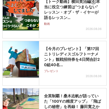
【トーク動画】横田英治編⑥本
当に役立つ練習は“つまらない”
レッスン・オブ・ザ・イヤーが
語るレッスン…
動画
2026.08.06
【今月のプレゼント】「第17回
ニトリレディスゴルフトーナメ
ント」観戦招待券を4日間合計2
0組40名…
プレゼント
2026.08.06
全英制覇！桑木志帆が語ってい
た「100Yの精度アップ」「飛ば
しの秘密」を再録！ 藤田寛之か