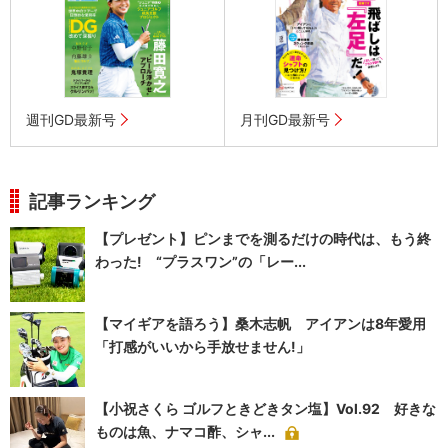
週刊GD最新号
月刊GD最新号
記事ランキング
【プレゼント】ピンまでを測るだけの時代は、もう終
わった! “プラスワン”の「レー...
【マイギアを語ろう】桑木志帆 アイアンは8年愛用
「打感がいいから手放せません!」
【小祝さくら ゴルフときどきタン塩】Vol.92 好きな
ものは魚、ナマコ酢、シャ...