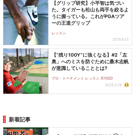
【グリップ研究】小平智は気づい
た。タイガーも松山も両手を絞るよ
うに握っている。これがPGAツア
ーの王道グリップ
レッスン
2019.6.13
【“残り100Y”に強くなる】#2「左
奥」へのミスを防ぐために桑木志帆
が意識していることとは?
プロ・トーナメント レッスン 月刊GD
2025.3.19
新着記事