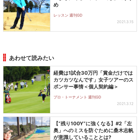
め
レッスン 週刊GD
2021.3.15
あわせて読みたい
経費は1試合30万円「賞金だけでは
カツカツなんです」女子ツアーのス
ポンサー事情＜個人契約編＞
プロ・トーナメント 週刊GD
2021.3.12
【“残り100Y”に強くなる】#2「左
奥」へのミスを防ぐために桑木志帆
が意識していることとは?