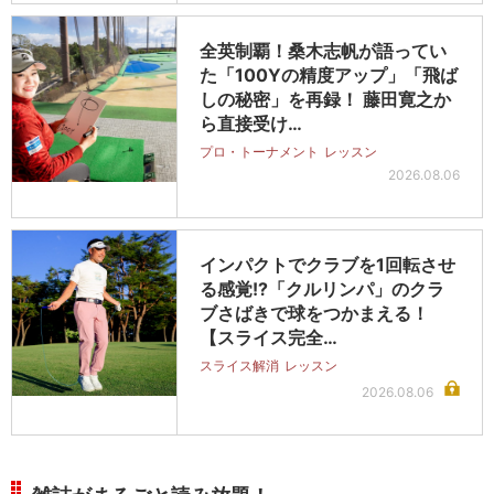
全英制覇！桑木志帆が語ってい
た「100Yの精度アップ」「飛ば
しの秘密」を再録！ 藤田寛之か
ら直接受け…
プロ・トーナメント
レッスン
2026.08.06
インパクトでクラブを1回転させ
る感覚!?「クルリンパ」のクラ
ブさばきで球をつかまえる！
【スライス完全…
スライス解消
レッスン
2026.08.06