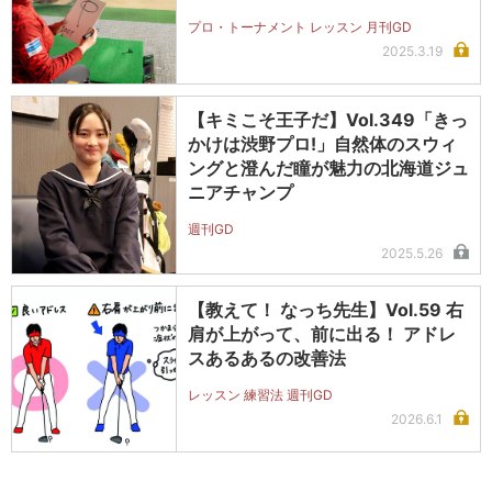
プロ・トーナメント レッスン 月刊GD
2025.3.19
【キミこそ王子だ】Vol.349「きっ
かけは渋野プロ!」自然体のスウィ
ングと澄んだ瞳が魅力の北海道ジュ
ニアチャンプ
週刊GD
2025.5.26
【教えて！ なっち先生】Vol.59 右
肩が上がって、前に出る！ アドレ
スあるあるの改善法
レッスン 練習法 週刊GD
2026.6.1