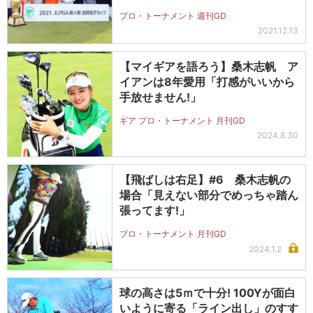
プロ・トーナメント 週刊GD
2021.12.13
【マイギアを語ろう】桑木志帆 ア
イアンは8年愛用「打感がいいから
手放せません!」
ギア プロ・トーナメント 月刊GD
2024.8.30
【飛ばしは右足】#6 桑木志帆の
場合「見えない部分でめっちゃ踏ん
張ってます!」
プロ・トーナメント 月刊GD
2024.1.2
球の高さは5ｍで十分! 100Yが面白
いように寄る「ライン出し」のすす