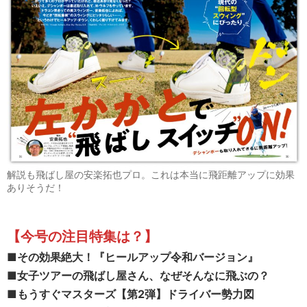
解説も飛ばし屋の安楽拓也プロ。これは本当に飛距離アップに効果
ありそうだ！
【今号の注目特集は？
】
■
その効果絶大！『ヒールアップ令和バージョン』
■女子ツアーの飛ばし屋さん、なぜそんなに飛ぶの？
■
もうすぐマスターズ【第2弾】ドライバー勢力図