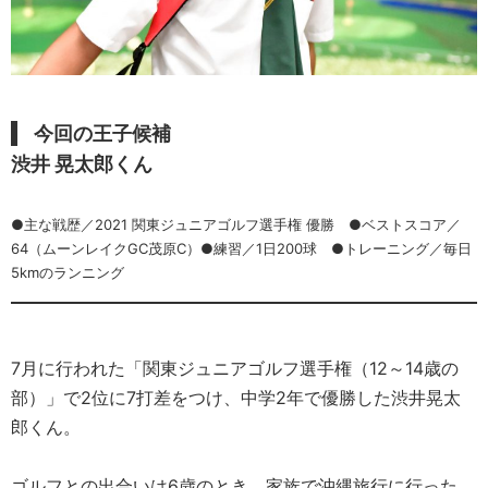
今回の王子候補
渋井 晃太郎くん
●主な戦歴／2021 関東ジュニアゴルフ選手権 優勝 ●ベストスコア／
64（ムーンレイクGC茂原C）●練習／1日200球 ●トレーニング／毎日
5kmのランニング
7月に行われた「関東ジュニアゴルフ選手権（12～14歳の
部）」で2位に7打差をつけ、中学2年で優勝した渋井晃太
郎くん。
ゴルフとの出合いは6歳のとき。家族で沖縄旅行に行った