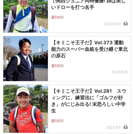
で関西ジュニア同時優勝! 姉は美し
いドローを打つ名手
週刊GD
2022.9.19
【キミこそ王子だ】Vol.373 運動
能力のスーパー血統を受け継ぐ東北
の原石
週刊GD
2026.6.15
【キミこそ王子だ】Vol.281 スウ
ィングに、練習法に「ゴルフが好
き」がにじみ出る! 末恐ろしい中学
生
週刊GD
2022.9.5