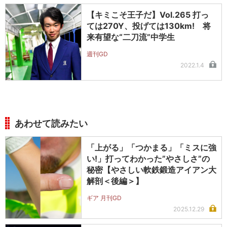
【キミこそ王子だ】Vol.265 打っ
ては270Y、投げては130km! 将
来有望な“二刀流”中学生
週刊GD
2022.1.4
あわせて読みたい
「上がる」「つかまる」「ミスに強
い!」打ってわかった”やさしさ”の
秘密【やさしい軟鉄鍛造アイアン大
解剖＜後編＞】
ギア 月刊GD
2025.12.29