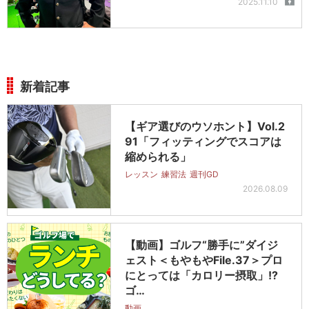
2025.11.10
新着記事
【ギア選びのウソホント】Vol.2
91「フィッティングでスコアは
縮められる」
レッスン
練習法
週刊GD
2026.08.09
【動画】ゴルフ“勝手に”ダイジ
ェスト＜もやもやFile.37＞プロ
にとっては「カロリー摂取」!?
ゴ…
動画