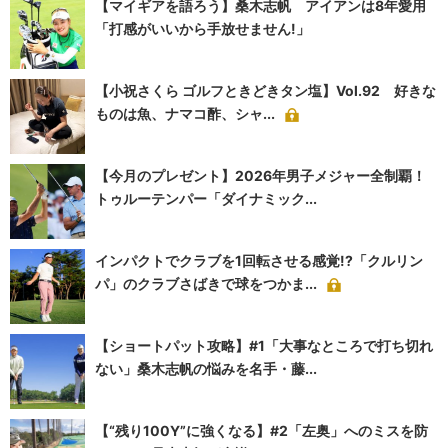
【マイギアを語ろう】桑木志帆 アイアンは8年愛用
「打感がいいから手放せません!」
【小祝さくら ゴルフときどきタン塩】Vol.92 好きな
ものは魚、ナマコ酢、シャ...
【今月のプレゼント】2026年男子メジャー全制覇！
トゥルーテンパー「ダイナミック...
インパクトでクラブを1回転させる感覚!?「クルリン
パ」のクラブさばきで球をつかま...
【ショートパット攻略】#1「大事なところで打ち切れ
ない」桑木志帆の悩みを名手・藤...
【“残り100Y”に強くなる】#2「左奥」へのミスを防