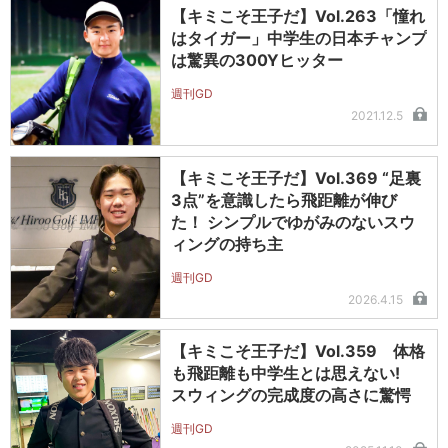
【キミこそ王子だ】Vol.263「憧れ
はタイガー」中学生の日本チャンプ
は驚異の300Yヒッター
週刊GD
2021.12.5
【キミこそ王子だ】Vol.369 “足裏
3点”を意識したら飛距離が伸び
た！ シンプルでゆがみのないスウ
ィングの持ち主
週刊GD
2026.4.15
【キミこそ王子だ】Vol.359 体格
も飛距離も中学生とは思えない!
スウィングの完成度の高さに驚愕
週刊GD