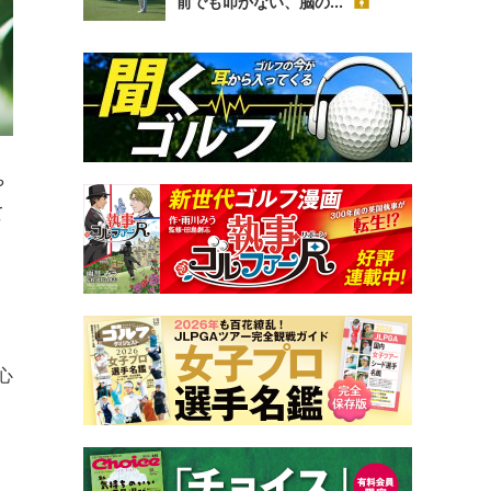
前でも叩かない、脳の...
や
て
心