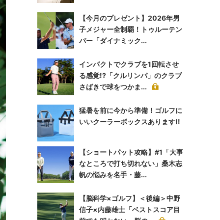
【今月のプレゼント】2026年男
子メジャー全制覇！トゥルーテン
パー「ダイナミック...
インパクトでクラブを1回転させ
る感覚!?「クルリンパ」のクラブ
さばきで球をつかま...
猛暑を前に今から準備！ゴルフに
いいクーラーボックスあります!!
【ショートパット攻略】#1「大事
なところで打ち切れない」桑木志
帆の悩みを名手・藤...
【脳科学×ゴルフ】＜後編＞中野
信子×内藤雄士「ベストスコア目