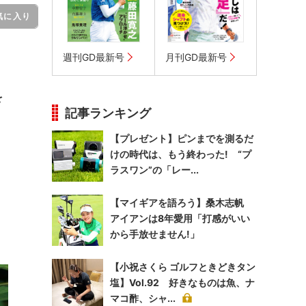
気に入り
週刊GD最新号
月刊GD最新号
を
記事ランキング
【プレゼント】ピンまでを測るだ
けの時代は、もう終わった! “プ
ラスワン”の「レー...
【マイギアを語ろう】桑木志帆
アイアンは8年愛用「打感がいい
から手放せません!」
【小祝さくら ゴルフときどきタン
塩】Vol.92 好きなものは魚、ナ
マコ酢、シャ...