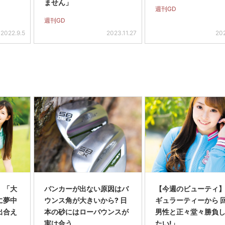
ません」
週刊GD
週刊GD
2022.9.5
2023.11.27
20
】「大
バンカーが出ない原因はバ
【今週のビューティ
に夢中
ウンス角が大きいから? 日
ギュラーティーから 
出合え
本の砂にはローバウンスが
男性と正々堂々勝負
実は合う
たい!」