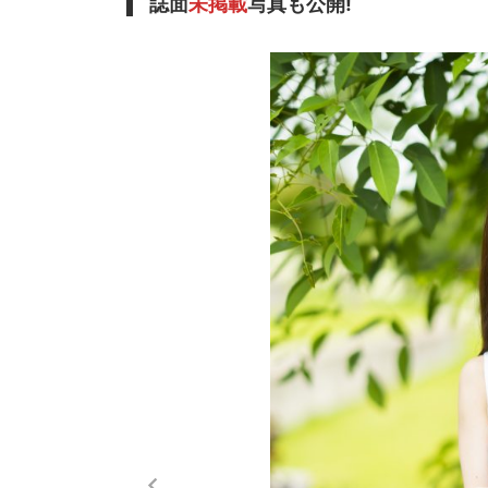
誌面
未掲載
写真も公開!