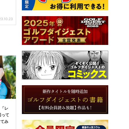
23.10.23
】「レ
回って
してみ