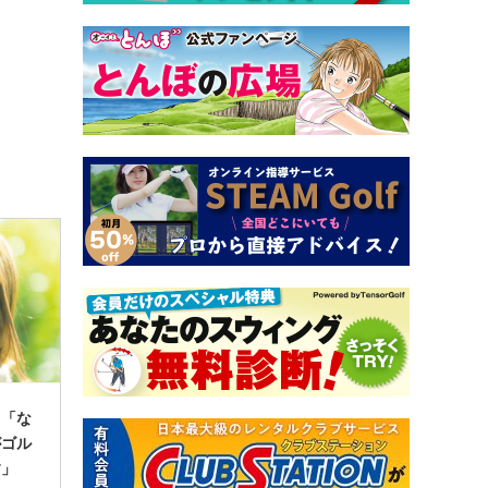
】「な
がゴル
す」