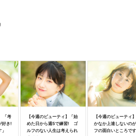
り
 「考
【今週のビューティ】「始
【今週のビューティ
好き!
めた日から週5で練習! ゴ
かなか上達しないの
す」
ルフのない人生は考えられ
フの面白いところで