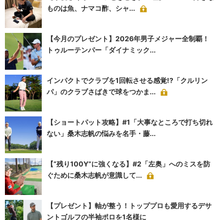
ものは魚、ナマコ酢、シャ...
【今月のプレゼント】2026年男子メジャー全制覇！
トゥルーテンパー「ダイナミック...
インパクトでクラブを1回転させる感覚!?「クルリン
パ」のクラブさばきで球をつかま...
【ショートパット攻略】#1「大事なところで打ち切れ
ない」桑木志帆の悩みを名手・藤...
【“残り100Y”に強くなる】#2「左奥」へのミスを防
ぐために桑木志帆が意識して...
【プレゼント】軸が整う！トッププロも愛用するデサ
ントゴルフの半袖ポロを1名様に