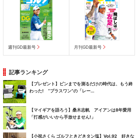
週刊GD最新号
月刊GD最新号
記事ランキング
【プレゼント】ピンまでを測るだけの時代は、もう終
わった! “プラスワン”の「レー...
【マイギアを語ろう】桑木志帆 アイアンは8年愛用
「打感がいいから手放せません!」
【小祝さくら ゴルフときどきタン塩】Vol.92 好きな