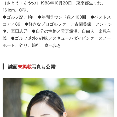
［さとう・あやの］1988年10月20日、東京都生まれ。
161cm。O型。
●ゴルフ歴／1年 ●年間ラウンド数／100回 ●ベストス
コア／89 ●好きなプロゴルファー／古閑美保、アン・シ
ネ、宮田志乃 ●自分の性格／天真爛漫、自由人、楽観主
義 ●ゴルフ以外の趣味／スキューバダイビング、スノー
ボード、釣り、旅行、食べ歩き
誌面
未掲載
写真も公開!