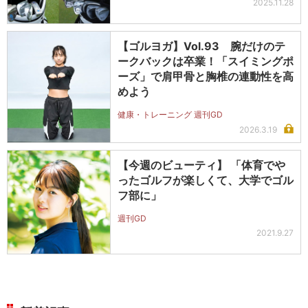
2025.11.28
【ゴルヨガ】Vol.93 腕だけのテ
ークバックは卒業！「スイミングポ
ーズ」で肩甲骨と胸椎の連動性を高
めよう
健康・トレーニング 週刊GD
2026.3.19
【今週のビューティ】 「体育でや
ったゴルフが楽しくて、大学でゴル
フ部に」
週刊GD
2021.9.27