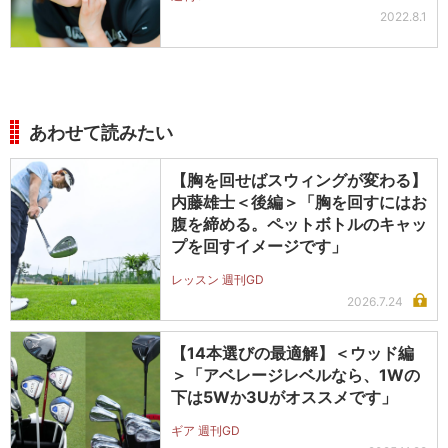
2022.8.1
あわせて読みたい
【胸を回せばスウィングが変わる】
内藤雄士＜後編＞「胸を回すにはお
腹を締める。ペットボトルのキャッ
プを回すイメージです」
レッスン 週刊GD
2026.7.24
【14本選びの最適解】＜ウッド編
＞「アベレージレベルなら、1Wの
下は5Wか3Uがオススメです」
ギア 週刊GD