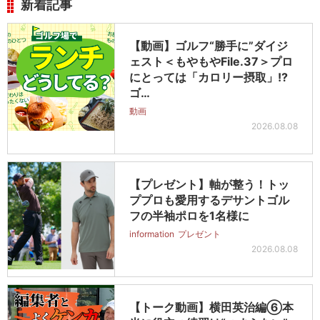
新着記事
【動画】ゴルフ“勝手に”ダイジ
ェスト＜もやもやFile.37＞プロ
にとっては「カロリー摂取」!?
ゴ…
動画
2026.08.08
【プレゼント】軸が整う！トッ
ププロも愛用するデサントゴル
フの半袖ポロを1名様に
information
プレゼント
2026.08.08
【トーク動画】横田英治編⑥本