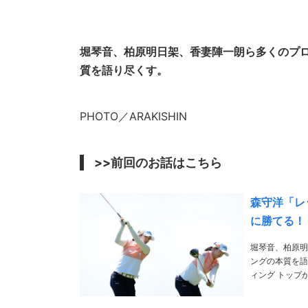
堀琴音、柏原明日架、香妻陣一朗ら多くのプ
質を語り尽くす。
PHOTO／ARAKISHIN
>>前回のお話はこちら
森守洋「レ
に勝てる！
堀琴音、柏原明
ングの本質を語り尽くす。 PHOTO／ARAKISHIN >>前
ィング トップから頭を下げることでタメを作っている いよいよ今年も国内女子ツアーが開幕しまし
たが、今年も堀