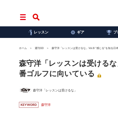
レッスン
ギア
プ
ホーム
週刊GD
森守洋「レッスンは受けるな」Vol.8 “感じる”を知る
森守洋「レッスンは受けるな」V
番ゴルフに向いている
森守洋「レッスンは受けるな」
KEYWORD
森守洋