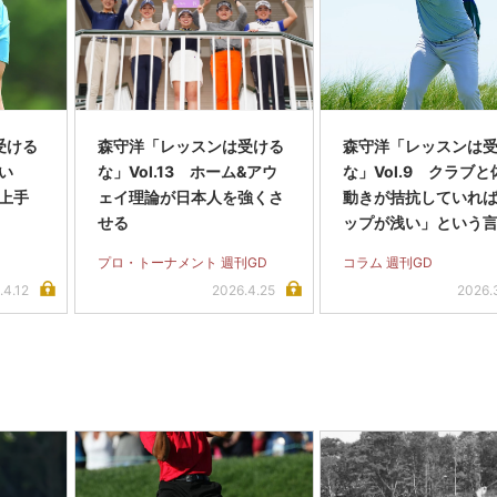
受ける
森守洋「レッスンは受ける
森守洋「レッスンは
扱い
な」Vol.13 ホーム&アウ
な」Vol.9 クラブと
上手
ェイ理論が日本人を強くさ
動きが拮抗していれ
せる
ップが浅い」という
存在しない
プロ・トーナメント 週刊GD
コラム 週刊GD
.4.12
2026.4.25
2026.