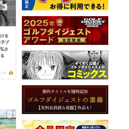
受ける
女子プ
信弘さ
ある
.7.4