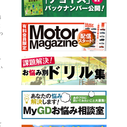
う
影
と
っ
け
い
ズ