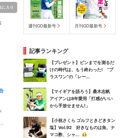
気に入り
本
週刊GD最新号
月刊GD最新号
記事ランキング
【プレゼント】ピンまでを測るだ
けの時代は、もう終わった! “プ
ラスワン”の「レー...
合
【マイギアを語ろう】桑木志帆
アイアンは8年愛用「打感がいい
から手放せません!」
ィ
【小祝さくら ゴルフときどきタン
塩】Vol.92 好きなものは魚、ナ
マコ酢、シャ...