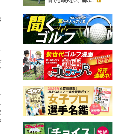
前でも叩かない、脳の...
感
丁
を
か
て
を
璧
の