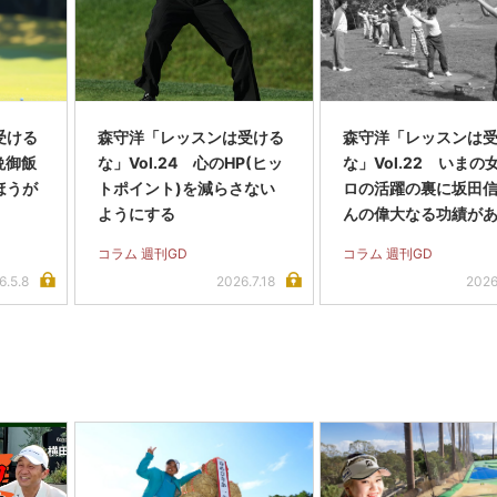
受ける
森守洋「レッスンは受ける
森守洋「レッスンは
の晩御飯
な」Vol.24 心のHP(ヒッ
な」Vol.22 いまの
ほうが
トポイント)を減らさない
ロの活躍の裏に坂田
ようにする
んの偉大なる功績が
コラム 週刊GD
コラム 週刊GD
6.5.8
2026.7.18
2026