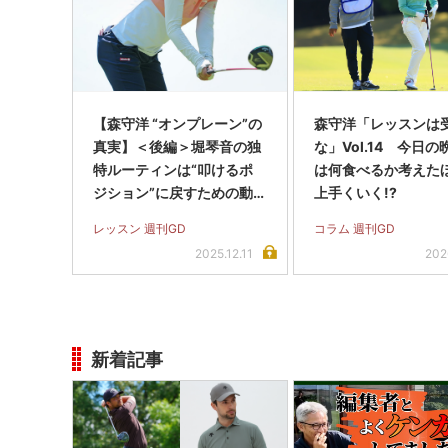
【森守洋 “オンプレーン”の
森守洋「レッスンは
真実】＜後編＞堀琴音の独
な」Vol.14 今日
特ルーティンは“叩けるポ
は何食べるか考えた
ジション”に戻すための動
上手くいく!?
きだった
レッスン 週刊GD
コラム 週刊GD
2025.12.11
202
新着記事