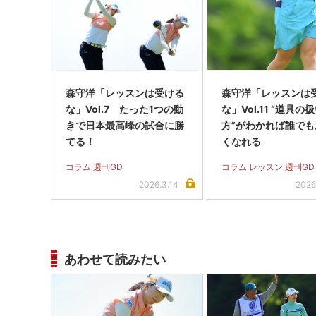
森守洋「レッスンは受ける
森守洋「レッスンは
な」Vol.7 たった1つの動
な」Vol.11 “道具の
きで日本最高峰の試合に勝
方”がわかれば誰でも
てる！
くなれる
コラム 週刊GD
コラム レッスン 週刊GD
2026.3.14
2026
あわせて読みたい