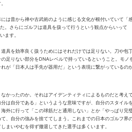
す。
本には昔から禅や古武術のように感じる文化が根付いていて「
ました。さらにゴルフは道具を扱って行うという観点からいって
ています。
、道具を効率良く扱うためにはそれだけでは足りない。刀や包
の足りない部分をDNAレベルで持っているということ。モノ
それが「日本人は手先が器用だ」という表現に繋がっているの
きなかったのか。それはアイデンティティによるものだと考え
自分は自分である」というような意味ですが、自分のスタイル
。海外に行って「この球筋だと通用しない」とか「やっぱり完
めて、自分の強みを捨ててしまう。これまでの日本のゴルフ界
てしまいやむを得ず撤退してきた選手は多くいます。