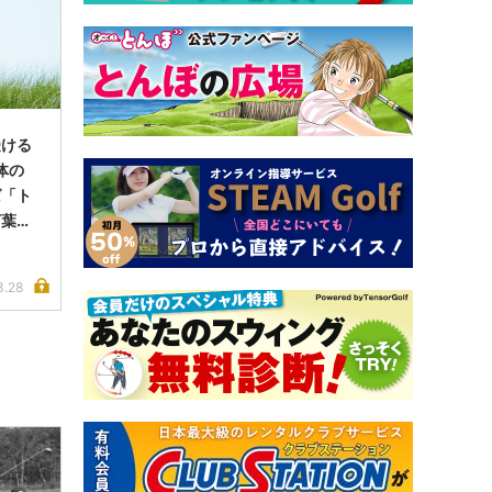
受ける
体の
ば「ト
言葉は
3.28