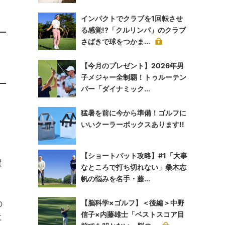
インパクトでクラブを1回転させ
る感覚!?「クルリンパ」のクラブ
さばきで球をつかま...
【今月のプレゼント】2026年男
子メジャー全制覇！トゥルーテン
パー「ダイナミック...
猛暑を前に今から準備！ゴルフに
いいクーラーボックスあります!!
【ショートパット攻略】#1「大事
選
なところで打ち切れない」桑木志
帆の悩みを名手・藤...
の
【脳科学×ゴルフ】＜後編＞中野
信子×内藤雄士「ベストスコア目
に