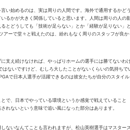
を言い始めるのは、実は周りの人間です。海外で通用するかど
ているかが大きく関係していると思います。人間は周りの人の
見るとどうしても「技術が足らない」とか「経験が足りない」
Vツアーで堂々と戦えたのは、紛れもなく周りのスタッフが良か
ブに支え続けなければ、やっぱりホームの選手には勝てないわ
ではないですけど、むしろ大したことがないくらいの気持ちで
PGAで日本人選手が活躍できるのは彼女たちが自分のスタイル
ことで、日本でやっている環境というか感覚で戦えていること
右されないという意味で追い風になった部分はあります。
用しないなんてことも言われますが、松山英樹選手はマスター