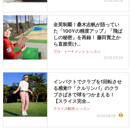
2026.08.06
全英制覇！桑木志帆が語ってい
た「100Yの精度アップ」「飛ば
しの秘密」を再録！ 藤田寛之か
ら直接受け…
プロ・トーナメント
レッスン
2026.08.06
インパクトでクラブを1回転させ
る感覚!?「クルリンパ」のクラ
ブさばきで球をつかまえる！
【スライス完全…
スライス解消
レッスン
2026.08.06