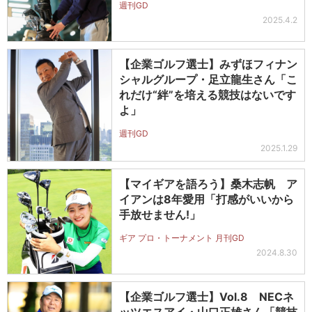
週刊GD
2025.4.2
【企業ゴルフ選士】みずほフィナン
シャルグループ・足立龍生さん「こ
れだけ“絆”を培える競技はないです
よ」
週刊GD
2025.1.29
【マイギアを語ろう】桑木志帆 ア
イアンは8年愛用「打感がいいから
手放せません!」
ギア プロ・トーナメント 月刊GD
2024.8.30
【企業ゴルフ選士】Vol.8 NECネ
ッツエスアイ・山口正雄さん「競技