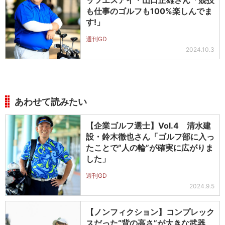
も仕事のゴルフも100%楽しんでま
す!」
週刊GD
2024.10.3
あわせて読みたい
【企業ゴルフ選士】Vol.4 清水建
設・鈴木徹也さん「ゴルフ部に入っ
たことで“人の輪”が確実に広がりま
した」
週刊GD
2024.9.5
【ノンフィクション】コンプレック
スだった“背の高さ”が大きな武器