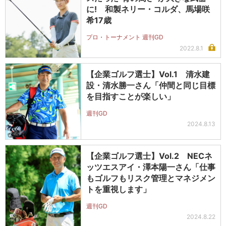
に! 和製ネリー・コルダ、馬場咲
希17歳
プロ・トーナメント 週刊GD
2022.8.1
【企業ゴルフ選士】Vol.1 清水建
設・清水勝一さん「仲間と同じ目標
を目指すことが楽しい」
週刊GD
2024.8.13
【企業ゴルフ選士】Vol.2 NECネ
ッツエスアイ・澤本陽一さん「仕事
もゴルフもリスク管理とマネジメン
トを重視します」
週刊GD
2024.8.22