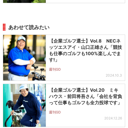
あわせて読みたい
【企業ゴルフ選士】Vol.8 NECネ
ッツエスアイ・山口正雄さん「競技
も仕事のゴルフも100%楽しんでま
す!」
週刊GD
2024.10.3
【企業ゴルフ選士】Vol.20 ミキ
ハウス・前田将吾さん「会社を背負
って仕事もゴルフも全力投球です」
週刊GD
2024.12.26