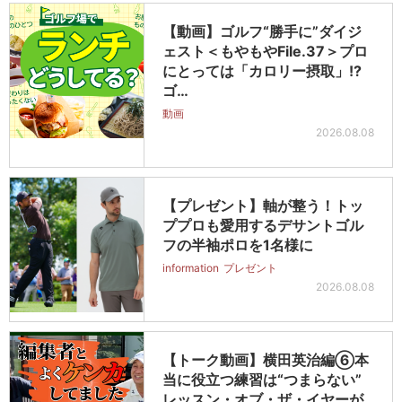
【動画】ゴルフ“勝手に”ダイジ
ェスト＜もやもやFile.37＞プロ
にとっては「カロリー摂取」!?
ゴ…
動画
2026.08.08
【プレゼント】軸が整う！トッ
ププロも愛用するデサントゴル
フの半袖ポロを1名様に
information
プレゼント
2026.08.08
【トーク動画】横田英治編⑥本
当に役立つ練習は“つまらない”
レッスン・オブ・ザ・イヤーが