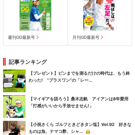
週刊GD最新号
月刊GD最新号
記事ランキング
【プレゼント】ピンまでを測るだけの時代は、もう終
わった! “プラスワン”の「レー...
【マイギアを語ろう】桑木志帆 アイアンは8年愛用
「打感がいいから手放せません!」
【小祝さくら ゴルフときどきタン塩】Vol.92 好きな
ものは魚、ナマコ酢、シャ...