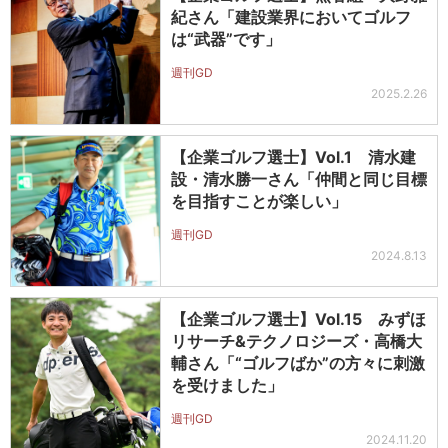
紀さん「建設業界においてゴルフ
は“武器”です」
週刊GD
2025.2.26
【企業ゴルフ選士】Vol.1 清水建
設・清水勝一さん「仲間と同じ目標
を目指すことが楽しい」
週刊GD
2024.8.13
【企業ゴルフ選士】Vol.15 みずほ
リサーチ&テクノロジーズ・高橋大
輔さん「“ゴルフばか”の方々に刺激
を受けました」
週刊GD
2024.11.20