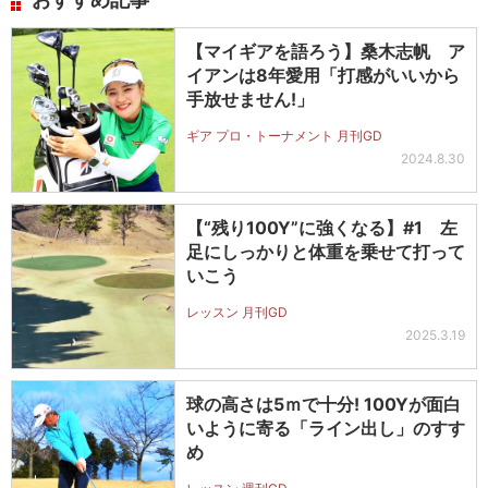
【マイギアを語ろう】桑木志帆 ア
イアンは8年愛用「打感がいいから
手放せません!」
ギア プロ・トーナメント 月刊GD
2024.8.30
【“残り100Y”に強くなる】#1 左
足にしっかりと体重を乗せて打って
いこう
レッスン 月刊GD
2025.3.19
球の高さは5ｍで十分! 100Yが面白
いように寄る「ライン出し」のすす
め