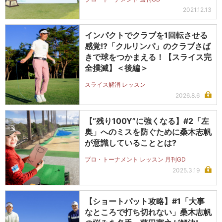
2021.12.13
インパクトでクラブを1回転させる
感覚!?「クルリンパ」のクラブさば
きで球をつかまえる！【スライス完
全撲滅】＜後編＞
スライス解消 レッスン
2026.8.6
【“残り100Y”に強くなる】#2「左
奥」へのミスを防ぐために桑木志帆
が意識していることとは?
プロ・トーナメント レッスン 月刊GD
2025.3.19
【ショートパット攻略】#1「大事
なところで打ち切れない」桑木志帆