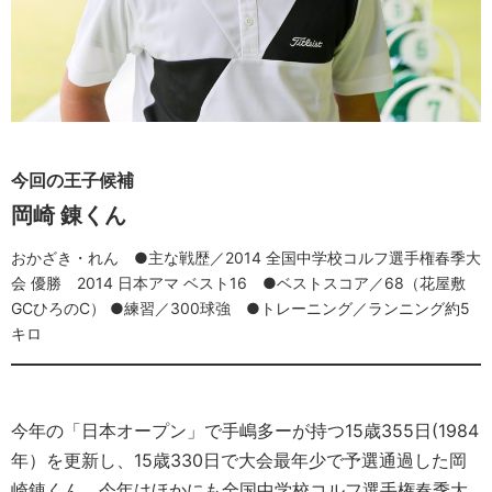
今回の王子候補
岡崎 錬くん
おかざき・れん ●主な戦歴／2014 全国中学校コルフ選手権春季大
会 優勝 2014 日本アマ ベスト16 ●ベストスコア／68（花屋敷
GCひろのC） ●練習／300球強 ●トレーニング／ランニング約5
キロ
今年の「日本オープン」で手嶋多ーが持つ15歳355日(1984
年）を更新し、15歳330日で大会最年少で予選通過した岡
崎錬くん。今年はほかにも全国中学校コルフ選手権春季大