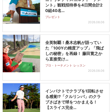
ント」観戦招待券を4日間合計2
0組40名…
プレゼント
2026.08.06
全英制覇！桑木志帆が語ってい
た「100Yの精度アップ」「飛ば
しの秘密」を再録！ 藤田寛之か
ら直接受け…
プロ・トーナメント
レッスン
2026.08.06
インパクトでクラブを1回転させ
る感覚!?「クルリンパ」のクラ
ブさばきで球をつかまえる！
【スライス完全…