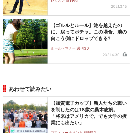
レッスン 週刊GD
2021.3.15
【ゴルルとルール】池を越えたの
に、戻ってポチャ。この場合、池の
向こう側にドロップできる?
ルール・マナー 週刊GD
2021.4.30
あわせて読みたい
【加賀電子カップ】新人たちの戦い
を制したのは18歳の桑木志帆。
「将来はアメリカで。でも大学の授
業にも出たい」
プロ・トーナメント 週刊GD