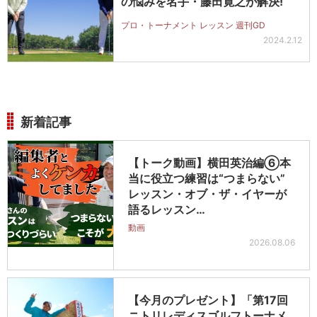
の悩みを名手・藤田寛之が解決!
プロ・トーナメント レッスン 週刊GD
2024.2.12
新着記事
【トーク動画】横田英治編⑥本
当に役立つ練習は“つまらない”
レッスン・オブ・ザ・イヤーが
語るレッスン…
動画
2026.08.06
【今月のプレゼント】「第17回
ニトリレディスゴルフトーナメ