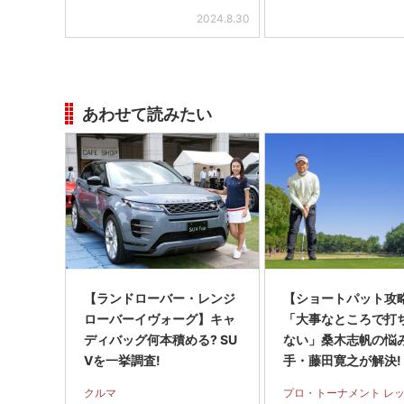
2024.8.30
あわせて読みたい
【ランドローバー・レンジ
【ショートパット攻略
ローバーイヴォーグ】キャ
「大事なところで打
ディバッグ何本積める? SU
ない」桑木志帆の悩
Vを一挙調査!
手・藤田寛之が解決!
クルマ
プロ・トーナメント レ