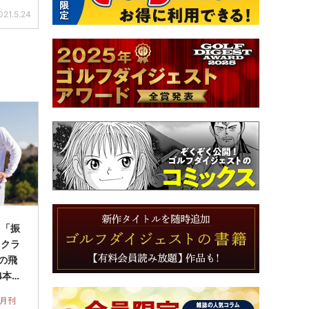
021.5.24
】「振
ックラ
Yの飛
4本セ
 月刊