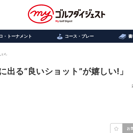
ロ・トーナメント
コース・プレー
書
しい!」
に出る“良いショット”が嬉しい!」
お