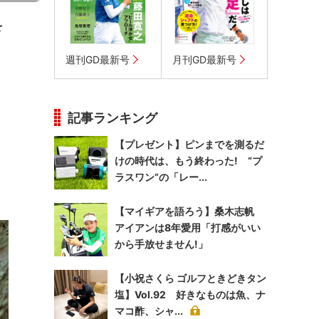
を
週刊GD最新号
月刊GD最新号
記事ランキング
【プレゼント】ピンまでを測るだ
けの時代は、もう終わった! “プ
ラスワン”の「レー...
【マイギアを語ろう】桑木志帆
アイアンは8年愛用「打感がいい
から手放せません!」
【小祝さくら ゴルフときどきタン
塩】Vol.92 好きなものは魚、ナ
マコ酢、シャ...