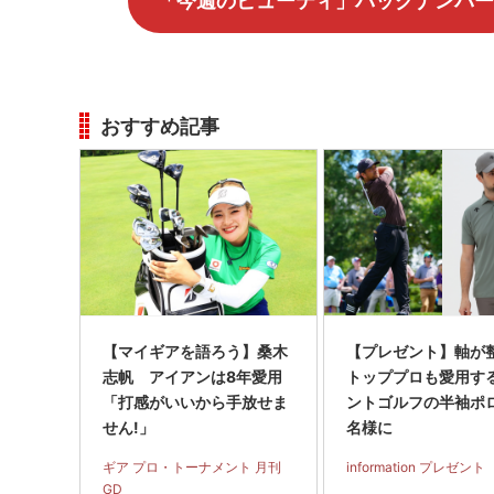
「今週のビューティ」バックナンバー
おすすめ記事
【マイギアを語ろう】桑木
【プレゼント】軸が
志帆 アイアンは8年愛用
トッププロも愛用す
「打感がいいから手放せま
ントゴルフの半袖ポ
せん!」
名様に
ギア プロ・トーナメント 月刊
information プレゼント
GD