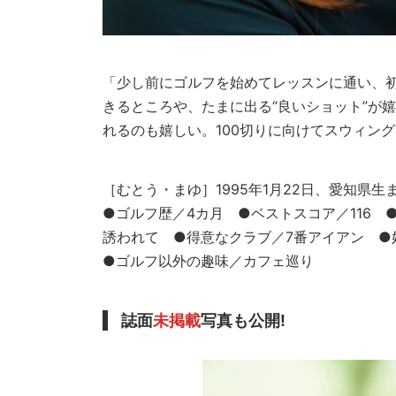
「少し前にゴルフを始めてレッスンに通い、
きるところや、たまに出る“良いショット”が
れるのも嬉しい。100切りに向けてスウィン
［むとう・まゆ］1995年1月22日、愛知県生ま
●ゴルフ歴／4カ月 ●ベストスコア／116 
誘われて ●得意なクラブ／7番アイアン 
●ゴルフ以外の趣味／カフェ巡り
誌面
未掲載
写真も公開!