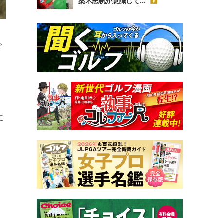
桑木志帆が意識して...
で
に
ス