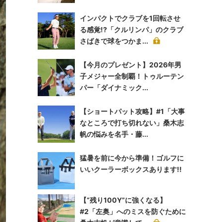
インパクトでクラブを1回転させ
る感覚!?「クルリンパ」のクラブ
さばきで球をつかま...
【今月のプレゼント】2026年男
子メジャー全制覇！トゥルーテン
パー「ダイナミック...
【ショートパット攻略】#1「大事
なところで打ち切れない」桑木志
帆の悩みを名手・藤...
猛暑を前に今から準備！ゴルフに
いいクーラーボックスあります!!
【“残り100Y”に強くなる】
#2「左奥」へのミスを防ぐために