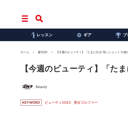
レッスン
ギア
プ
ホーム
週刊GD
【今週のビューティ】「たまに出る“良いショット”が嬉
【今週のビューティ】「たま
Beauty
KEYWORD
ビューティ2023
美女ゴルファー