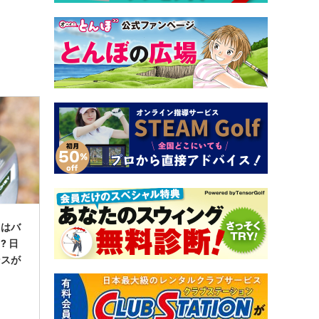
因はバ
? 日
ンスが