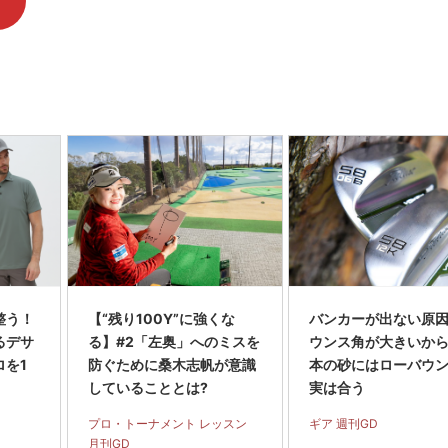
整う！
【“残り100Y”に強くな
バンカーが出ない原
るデサ
る】#2「左奥」へのミスを
ウンス角が大きいから
ロを1
防ぐために桑木志帆が意識
本の砂にはローバウ
していることとは?
実は合う
プロ・トーナメント レッスン
ギア 週刊GD
月刊GD