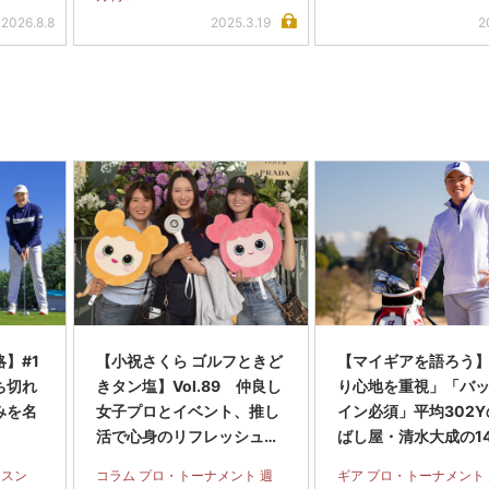
2026.8.8
2025.3.19
2
】#1
【小祝さくら ゴルフときど
【マイギアを語ろう
ち切れ
きタン塩】Vol.89 仲良し
り心地を重視」「バ
みを名
女子プロとイベント、推し
イン必須」平均302
活で心身のリフレッシュで
ばし屋・清水大成の1
す！
ッティング
ッスン
コラム プロ・トーナメント 週
ギア プロ・トーナメント